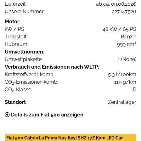
Lieferzeit
ab ca. 09.08.2026
Unsere Nummer
227147526
Motor:
kW / PS
48 kW / 65 PS
Treibstoff
Benzin
Hubraum
999 cm³
Umweltnormen:
Umweltplakette
1 (None)
Verbrauch und Emissionen nach WLTP:
Kraftstoffverbr. komb.
5,3 l/100km
CO
-Emissionen komb.
119 g/km
2
CO
-Klasse
D
2
Standort
Zentrallager
Details zum Fiat 500 anzeigen
Fiat 500 Cabrio La Prima Nav Keyl SHZ 17Z Kam LED Car