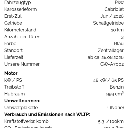
Fahrzeugtyp
Pkw
Karosserieform
Cabriolet
Erst-Zul.
Jun / 2026
Getriebe
Schaltgetriebe
Kilometerstand
10 km
Anzahl der Türen
3
Farbe
Blau
Standort
Zentrallager
Lieferzeit
ab ca. 28.08.2026
Unsere Nummer
GW-A7002
Motor:
kW / PS
48 kW / 65 PS
Treibstoff
Benzin
Hubraum
999 cm³
Umweltnormen:
Umweltplakette
1 (None)
Verbrauch und Emissionen nach WLTP:
Kraftstoffverbr. komb.
5,3 l/100km