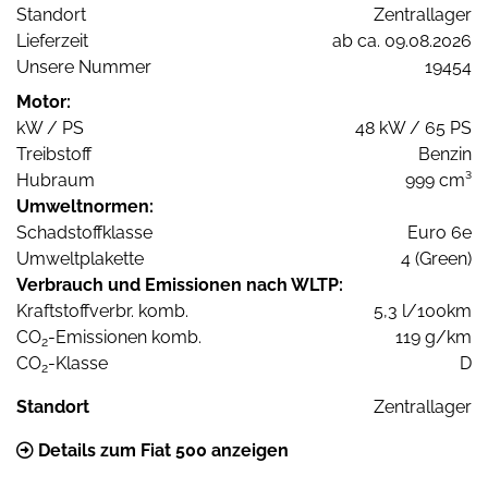
Standort
Zentrallager
Lieferzeit
ab ca. 09.08.2026
Unsere Nummer
19454
Motor:
kW / PS
48 kW / 65 PS
Treibstoff
Benzin
Hubraum
999 cm³
Umweltnormen:
Schadstoffklasse
Euro 6e
Umweltplakette
4 (Green)
Verbrauch und Emissionen nach WLTP:
Kraftstoffverbr. komb.
5,3 l/100km
CO
-Emissionen komb.
119 g/km
2
CO
-Klasse
D
2
Standort
Zentrallager
Details zum Fiat 500 anzeigen