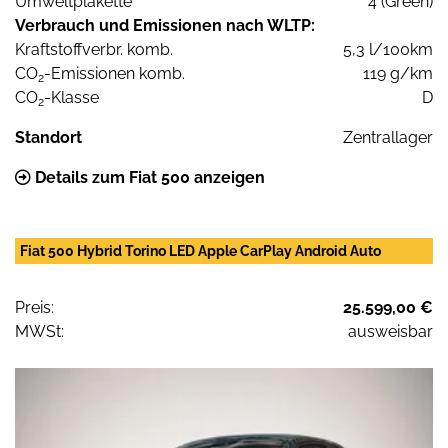
Umweltplakette
4 (Green)
Verbrauch und Emissionen nach WLTP:
Kraftstoffverbr. komb.
5,3 l/100km
CO
-Emissionen komb.
119 g/km
2
CO
-Klasse
D
2
Standort
Zentrallager
Details zum Fiat 500 anzeigen
Fiat 500 Hybrid Torino LED Apple CarPlay Android Auto
Preis:
25.599,00 €
MWSt:
ausweisbar