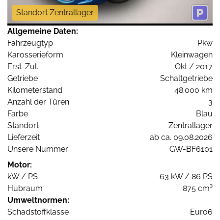
Standort Zentrallager
Allgemeine Daten:
Fahrzeugtyp
Pkw
Karosserieform
Kleinwagen
Erst-Zul.
Okt / 2017
Getriebe
Schaltgetriebe
Kilometerstand
48.000 km
Anzahl der Türen
3
Farbe
Blau
Standort
Zentrallager
Lieferzeit
ab ca. 09.08.2026
Unsere Nummer
GW-BF6101
Motor:
kW / PS
63 kW / 86 PS
Hubraum
875 cm³
Umweltnormen:
Schadstoffklasse
Euro6