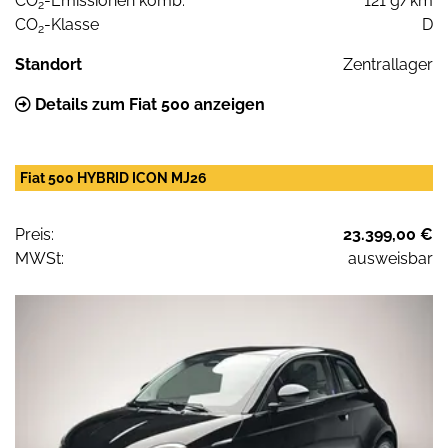
CO
-Emissionen komb.
121 g/km
2
CO
-Klasse
D
2
Standort
Zentrallager
Details zum Fiat 500 anzeigen
Fiat 500 HYBRID ICON MJ26
Preis:
23.399,00 €
MWSt:
ausweisbar