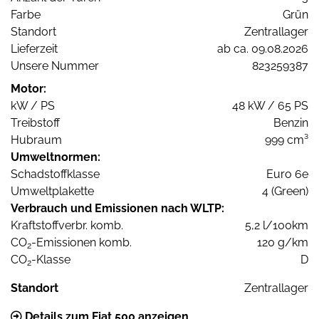
Farbe
Grün
Standort
Zentrallager
Lieferzeit
ab ca. 09.08.2026
Unsere Nummer
823259387
Motor:
kW / PS
48 kW / 65 PS
Treibstoff
Benzin
Hubraum
999 cm³
Umweltnormen:
Schadstoffklasse
Euro 6e
Umweltplakette
4 (Green)
Verbrauch und Emissionen nach WLTP:
Kraftstoffverbr. komb.
5,2 l/100km
CO
-Emissionen komb.
120 g/km
2
CO
-Klasse
D
2
Standort
Zentrallager
Details zum Fiat 500 anzeigen