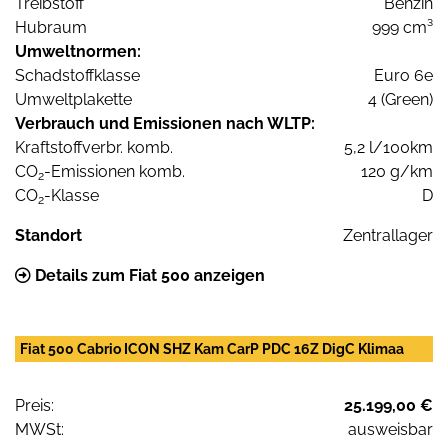
Treibstoff
Benzin
Hubraum
999 cm³
Umweltnormen:
Schadstoffklasse
Euro 6e
Umweltplakette
4 (Green)
Verbrauch und Emissionen nach WLTP:
Kraftstoffverbr. komb.
5,2 l/100km
CO
-Emissionen komb.
120 g/km
2
CO
-Klasse
D
2
Standort
Zentrallager
Details zum Fiat 500 anzeigen
Fiat 500 Cabrio ICON SHZ Kam CarP PDC 16Z DigC Klimaa
Preis:
25.199,00 €
MWSt:
ausweisbar