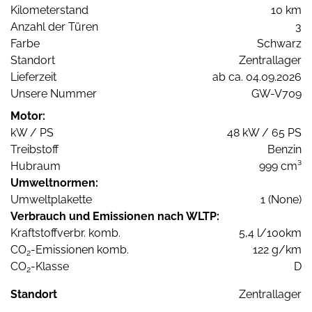
Kilometerstand
10 km
Anzahl der Türen
3
Farbe
Schwarz
Standort
Zentrallager
Lieferzeit
ab ca. 04.09.2026
Unsere Nummer
GW-V709
Motor:
kW / PS
48 kW / 65 PS
Treibstoff
Benzin
Hubraum
999 cm³
Umweltnormen:
Umweltplakette
1 (None)
Verbrauch und Emissionen nach WLTP:
Kraftstoffverbr. komb.
5,4 l/100km
CO
-Emissionen komb.
122 g/km
2
CO
-Klasse
D
2
Standort
Zentrallager