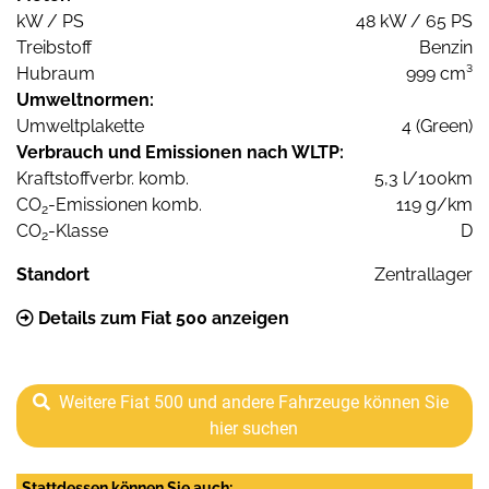
kW / PS
48 kW / 65 PS
Treibstoff
Benzin
Hubraum
999 cm³
Umweltnormen:
Umweltplakette
4 (Green)
Verbrauch und Emissionen nach WLTP:
Kraftstoffverbr. komb.
5,3 l/100km
CO
-Emissionen komb.
119 g/km
2
CO
-Klasse
D
2
Standort
Zentrallager
Details zum Fiat 500 anzeigen
Weitere Fiat 500 und andere Fahrzeuge können Sie
hier suchen
Stattdessen können Sie auch: