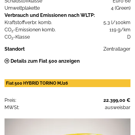
Schadstoffklasse
Euro 6e
Umweltplakette
4 (Green)
Verbrauch und Emissionen nach WLTP:
Kraftstoffverbr. komb.
5,3 l/100km
CO
-Emissionen komb.
119 g/km
2
CO
-Klasse
D
2
Standort
Zentrallager
Details zum Fiat 500 anzeigen
Fiat 500 HYBRID TORINO MJ26
Preis:
22.399,00 €
MWSt:
ausweisbar