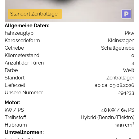
Standort Zentrallager
Allgemeine Daten:
Fahrzeugtyp
Pkw
Karosserieform
Kleinwagen
Getriebe
Schaltgetriebe
Kilometerstand
0
Anzahl der Türen
3
Farbe
Weiß
Standort
Zentrallager
Lieferzeit
ab ca. 09.08.2026
Unsere Nummer
294233
Motor:
kW / PS
48 kW / 65 PS
Treibstoff
Hybrid (Benzin/Elektro)
Hubraum
999 cm³
Umweltnormen: