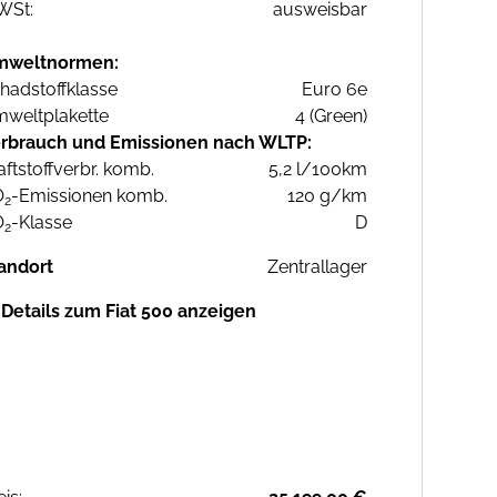
WSt:
ausweisbar
mweltnormen:
hadstoffklasse
Euro 6e
weltplakette
4 (Green)
rbrauch und Emissionen nach WLTP:
aftstoffverbr. komb.
5,2 l/100km
O
-Emissionen komb.
120 g/km
2
O
-Klasse
D
2
andort
Zentrallager
Details zum Fiat 500 anzeigen