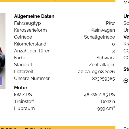
M
Allgemeine Daten:
U
Fahrzeugtyp
Pkw
Sc
Karosserieform
Kleinwagen
Um
Getriebe
Schaltgetriebe
Ve
Kilometerstand
0
Kr
Anzahl der Türen
3
C
Farbe
Schwarz
C
Standort
Zentrallager
St
Lieferzeit
ab ca. 09.08.2026
Unsere Nummer
823259385
Motor:
kW / PS
48 kW / 65 PS
Treibstoff
Benzin
Hubraum
999 cm³