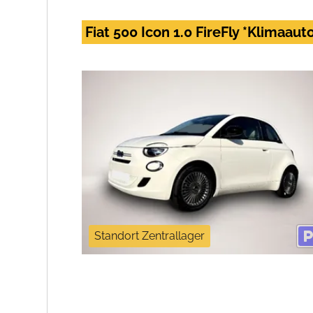
Fiat 500 Icon 1.0 FireFly *Klimaau
Standort Zentrallager