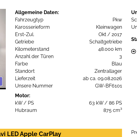
Allgemeine Daten:
U
Fahrzeugtyp
Pkw
Sc
Karosserieform
Kleinwagen
Um
Erst-Zul.
Okt / 2017
St
Getriebe
Schaltgetriebe
Kilometerstand
48.000 km
Anzahl der Türen
3
Farbe
Blau
Standort
Zentrallager
Lieferzeit
ab ca. 09.08.2026
Unsere Nummer
GW-BF6101
Motor:
kW / PS
63 kW / 86 PS
Hubraum
875 cm³
Pr
avi LED Apple CarPlay