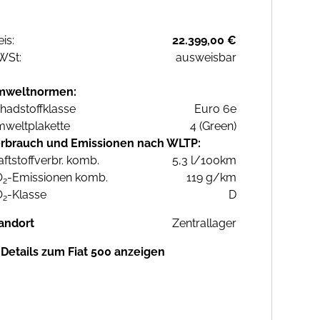
eis:
22.399,00 €
WSt:
ausweisbar
mweltnormen:
hadstoffklasse
Euro 6e
weltplakette
4 (Green)
rbrauch und Emissionen nach WLTP:
aftstoffverbr. komb.
5,3 l/100km
O
-Emissionen komb.
119 g/km
2
O
-Klasse
D
2
andort
Zentrallager
Details zum Fiat 500 anzeigen