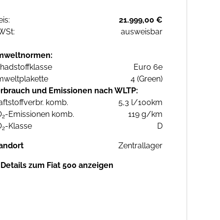
eis:
21.999,00 €
WSt:
ausweisbar
mweltnormen:
hadstoffklasse
Euro 6e
weltplakette
4 (Green)
rbrauch und Emissionen nach WLTP:
aftstoffverbr. komb.
5,3 l/100km
O
-Emissionen komb.
119 g/km
2
O
-Klasse
D
2
andort
Zentrallager
Details zum Fiat 500 anzeigen