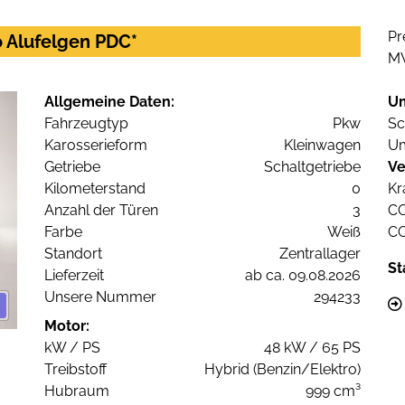
Pr
to Alufelgen PDC*
M
Allgemeine Daten:
U
Fahrzeugtyp
Pkw
Sc
Karosserieform
Kleinwagen
Um
Getriebe
Schaltgetriebe
Ve
Kilometerstand
0
Kr
Anzahl der Türen
3
C
Farbe
Weiß
C
Standort
Zentrallager
St
Lieferzeit
ab ca. 09.08.2026
Unsere Nummer
294233
Motor:
kW / PS
48 kW / 65 PS
Treibstoff
Hybrid (Benzin/Elektro)
Hubraum
999 cm³