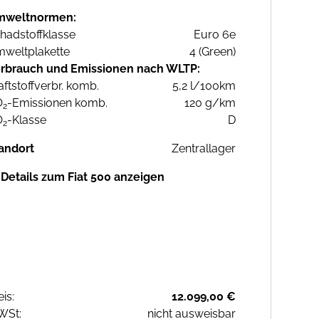
mweltnormen:
hadstoffklasse
Euro 6e
weltplakette
4 (Green)
rbrauch und Emissionen nach WLTP:
aftstoffverbr. komb.
5,2 l/100km
O
-Emissionen komb.
120 g/km
2
O
-Klasse
D
2
andort
Zentrallager
Details zum Fiat 500 anzeigen
eis:
12.099,00 €
WSt:
nicht ausweisbar