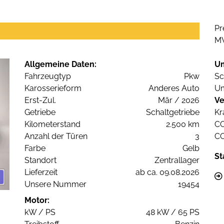
Pr
M
Allgemeine Daten:
U
Fahrzeugtyp
Pkw
Sc
Karosserieform
Anderes Auto
Um
Erst-Zul.
Mär / 2026
Ve
Getriebe
Schaltgetriebe
Kr
Kilometerstand
2.500 km
C
Anzahl der Türen
3
C
Farbe
Gelb
St
Standort
Zentrallager
Lieferzeit
ab ca. 09.08.2026
Unsere Nummer
19454
Motor:
kW / PS
48 kW / 65 PS