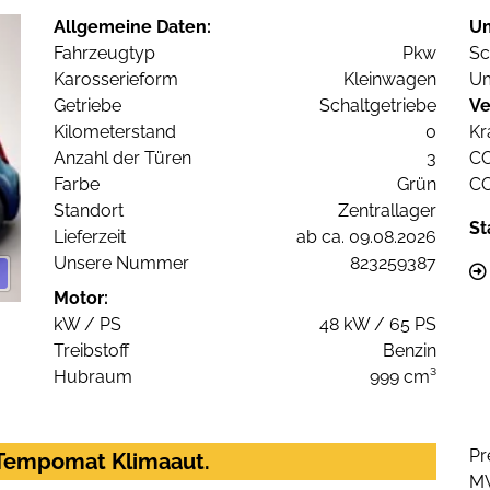
Allgemeine Daten:
U
Fahrzeugtyp
Pkw
Sc
Karosserieform
Kleinwagen
Um
Getriebe
Schaltgetriebe
Ve
Kilometerstand
0
Kr
Anzahl der Türen
3
C
Farbe
Grün
C
Standort
Zentrallager
St
Lieferzeit
ab ca. 09.08.2026
Unsere Nummer
823259387
Motor:
kW / PS
48 kW / 65 PS
Treibstoff
Benzin
Hubraum
999 cm³
Pr
C Tempomat Klimaaut.
M