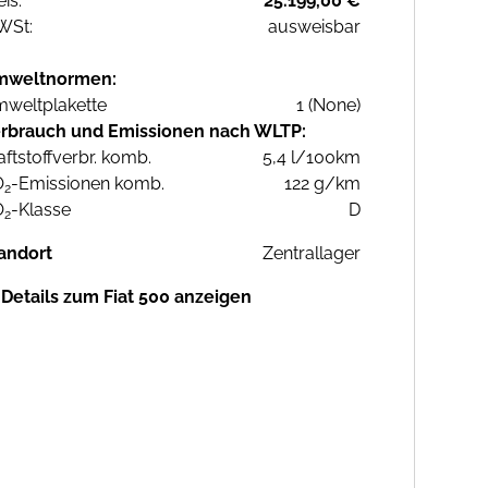
eis:
25.199,00 €
WSt:
ausweisbar
mweltnormen:
weltplakette
1 (None)
rbrauch und Emissionen nach WLTP:
aftstoffverbr. komb.
5,4 l/100km
O
-Emissionen komb.
122 g/km
2
O
-Klasse
D
2
andort
Zentrallager
Details zum Fiat 500 anzeigen