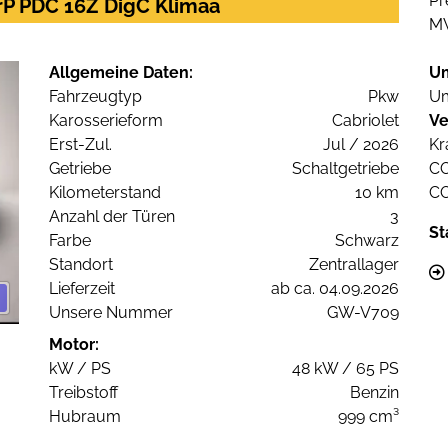
Pr
rP PDC 16Z DigC Klimaa
M
Allgemeine Daten:
U
Fahrzeugtyp
Pkw
Um
Karosserieform
Cabriolet
Ve
Erst-Zul.
Jul / 2026
Kr
Getriebe
Schaltgetriebe
C
Kilometerstand
10 km
C
Anzahl der Türen
3
St
Farbe
Schwarz
Standort
Zentrallager
Lieferzeit
ab ca. 04.09.2026
Unsere Nummer
GW-V709
Motor:
kW / PS
48 kW / 65 PS
Treibstoff
Benzin
Hubraum
999 cm³