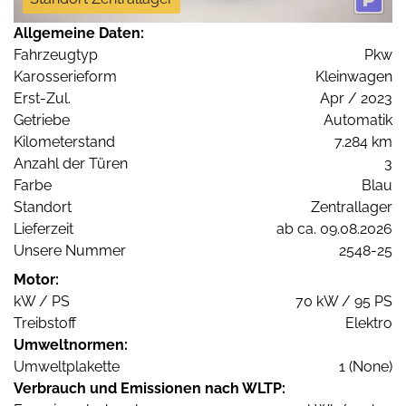
Allgemeine Daten:
Fahrzeugtyp
Pkw
Karosserieform
Kleinwagen
Erst-Zul.
Apr / 2023
Getriebe
Automatik
Kilometerstand
7.284 km
Anzahl der Türen
3
Farbe
Blau
Standort
Zentrallager
Lieferzeit
ab ca. 09.08.2026
Unsere Nummer
2548-25
Motor:
kW / PS
70 kW / 95 PS
Treibstoff
Elektro
Umweltnormen:
Umweltplakette
1 (None)
Verbrauch und Emissionen nach WLTP: