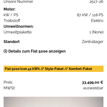
Unsere Nummer
2517-26
Motor:
kW / PS
87 kW / 118 PS
Treibstoff
Elektro
Umweltnormen:
Umweltplakette
1 (None)
Standort
Zentrallager
Details zum Fiat 500e anzeigen
Fiat 500e Icon 42 kWh // Style-Paket // Komfort-Paket
Preis:
33.499,00 €
MWSt:
ausweisbar