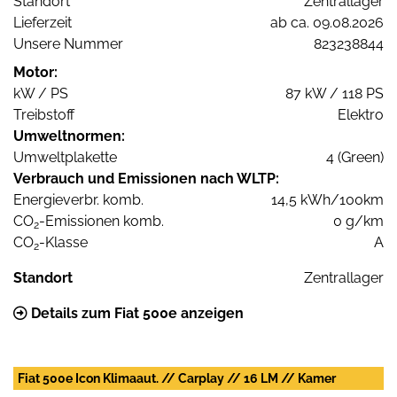
Standort
Zentrallager
Lieferzeit
ab ca. 09.08.2026
Unsere Nummer
823238844
Motor:
kW / PS
87 kW / 118 PS
Treibstoff
Elektro
Umweltnormen:
Umweltplakette
4 (Green)
Verbrauch und Emissionen nach WLTP:
Energieverbr. komb.
14,5 kWh/100km
CO
-Emissionen komb.
0 g/km
2
CO
-Klasse
A
2
Standort
Zentrallager
Details zum Fiat 500e anzeigen
Fiat 500e Icon Klimaaut. // Carplay // 16 LM // Kamer