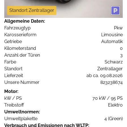
Standort Zentrallager
Allgemeine Daten:
Fahrzeugtyp
Pkw
Karosserieform
Limousine
Getriebe
Automatik
Kilometerstand
0
Anzahl der Türen
3
Farbe
Schwarz
Standort
Zentrallager
Lieferzeit
ab ca. 09.08.2026
Unsere Nummer
823238674
Motor:
kW / PS
70 kW / 95 PS
Treibstoff
Elektro
Umweltnormen:
Umweltplakette
4 (Green)
Verbrauch und Emissionen nach WLTP: