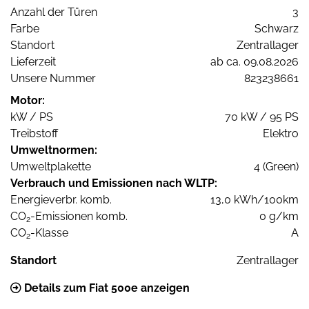
Anzahl der Türen
3
Farbe
Schwarz
Standort
Zentrallager
Lieferzeit
ab ca. 09.08.2026
Unsere Nummer
823238661
Motor:
kW / PS
70 kW / 95 PS
Treibstoff
Elektro
Umweltnormen:
Umweltplakette
4 (Green)
Verbrauch und Emissionen nach WLTP:
Energieverbr. komb.
13,0 kWh/100km
CO
-Emissionen komb.
0 g/km
2
CO
-Klasse
A
2
Standort
Zentrallager
Details zum Fiat 500e anzeigen