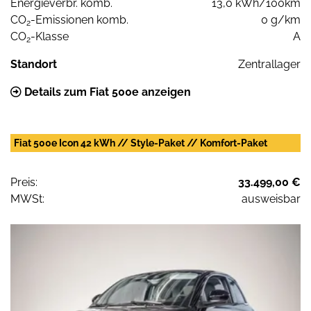
Energieverbr. komb.
13,0 kWh/100km
CO
-Emissionen komb.
0 g/km
2
CO
-Klasse
A
2
Standort
Zentrallager
Details zum Fiat 500e anzeigen
Fiat 500e Icon 42 kWh // Style-Paket // Komfort-Paket
Preis:
33.499,00 €
MWSt:
ausweisbar