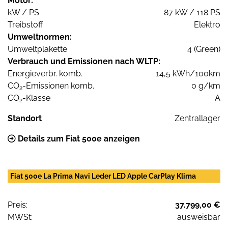
Motor:
kW / PS
87 kW / 118 PS
Treibstoff
Elektro
Umweltnormen:
Umweltplakette
4 (Green)
Verbrauch und Emissionen nach WLTP:
Energieverbr. komb.
14,5 kWh/100km
CO
-Emissionen komb.
0 g/km
2
CO
-Klasse
A
2
Standort
Zentrallager
Details zum Fiat 500e anzeigen
Fiat 500e La Prima Navi Leder LED Apple CarPlay Klima
Preis:
37.799,00 €
MWSt:
ausweisbar