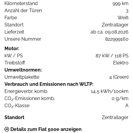
Kilometerstand
999 km
Anzahl der Türen
3
Farbe
Weiß
Standort
Zentrallager
Lieferzeit
ab ca. 09.08.2026
Unsere Nummer
822999160
Motor:
kW / PS
87 kW / 118 PS
Treibstoff
Elektro
Umweltnormen:
Umweltplakette
4 (Green)
Verbrauch und Emissionen nach WLTP:
Energieverbr. komb.
14,5 kWh/100km
CO
-Emissionen komb.
0 g/km
2
CO
-Klasse
A
2
Standort
Zentrallager
Details zum Fiat 500e anzeigen