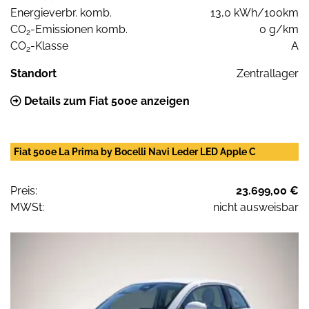
Energieverbr. komb.
13,0 kWh/100km
CO
-Emissionen komb.
0 g/km
2
CO
-Klasse
A
2
Standort
Zentrallager
Details zum Fiat 500e anzeigen
Fiat 500e La Prima by Bocelli Navi Leder LED Apple C
Preis:
23.699,00 €
MWSt:
nicht ausweisbar