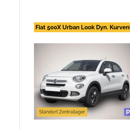
Fiat 500X Urban Look Dyn. Kurve
Standort Zentrallager