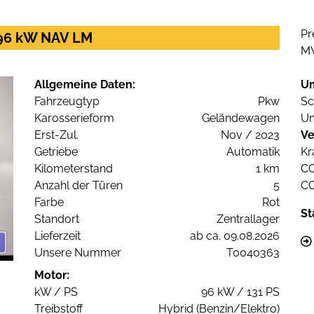
Pr
 96 kW NAV LM
M
Allgemeine Daten:
U
Fahrzeugtyp
Pkw
Sc
Karosserieform
Geländewagen
Um
Erst-Zul.
Nov / 2023
Ve
Getriebe
Automatik
Kr
Kilometerstand
1 km
C
Anzahl der Türen
5
C
Farbe
Rot
St
Standort
Zentrallager
Lieferzeit
ab ca. 09.08.2026
Unsere Nummer
T0040363
Motor:
kW / PS
96 kW / 131 PS
Treibstoff
Hybrid (Benzin/Elektro)