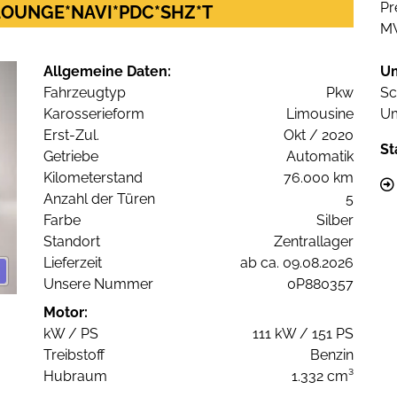
Pr
2 LOUNGE*NAVI*PDC*SHZ*T
M
Allgemeine Daten:
U
Fahrzeugtyp
Pkw
Sc
Karosserieform
Limousine
Um
Erst-Zul.
Okt / 2020
St
Getriebe
Automatik
Kilometerstand
76.000 km
Anzahl der Türen
5
Farbe
Silber
Standort
Zentrallager
Lieferzeit
ab ca. 09.08.2026
Unsere Nummer
0P880357
Motor:
kW / PS
111 kW / 151 PS
Treibstoff
Benzin
Hubraum
1.332 cm³