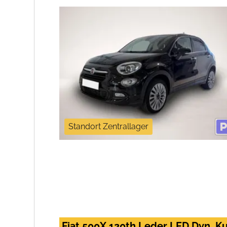
Standort Zentrallager
Fiat 500X 120th Leder LED Dyn. K