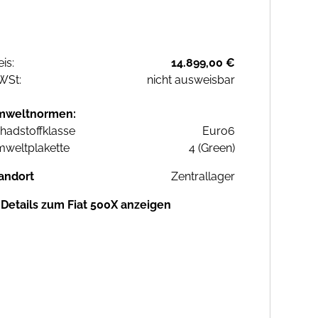
eis:
14.899,00 €
WSt:
nicht ausweisbar
mweltnormen:
hadstoffklasse
Euro6
weltplakette
4 (Green)
andort
Zentrallager
Details zum Fiat 500X anzeigen