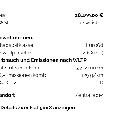
eis:
28.499,00 €
WSt:
ausweisbar
mweltnormen:
hadstoffklasse
Euro6d
weltplakette
4 (Green)
rbrauch und Emissionen nach WLTP:
aftstoffverbr. komb.
5,7 l/100km
O
-Emissionen komb.
129 g/km
2
O
-Klasse
D
2
andort
Zentrallager
Details zum Fiat 500X anzeigen