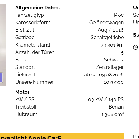
Allgemeine Daten:
U
Fahrzeugtyp
Pkw
Sc
Karosserieform
Geländewagen
Um
Erst-Zul.
Aug / 2016
St
Getriebe
Schaltgetriebe
Kilometerstand
73.301 km
Anzahl der Türen
5
Farbe
Schwarz
Standort
Zentrallager
Lieferzeit
ab ca. 09.08.2026
Unsere Nummer
1079900
Motor:
kW / PS
103 kW / 140 PS
Treibstoff
Benzin
Hubraum
1.368 cm³
Pr
urvenlicht Apple CarP