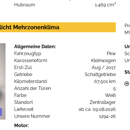
Hubraum
1.469 cm³
Pr
nlicht Mehrzonenklima
M
Allgemeine Daten:
U
Fahrzeugtyp
Pkw
Sc
Karosserieform
Kleinwagen
Um
Erst-Zul.
Aug / 2017
St
Getriebe
Schaltgetriebe
Kilometerstand
67.501 km
Anzahl der Türen
5
Farbe
Weiß
Standort
Zentrallager
Lieferzeit
ab ca. 09.08.2026
Unsere Nummer
1294-26
Motor: