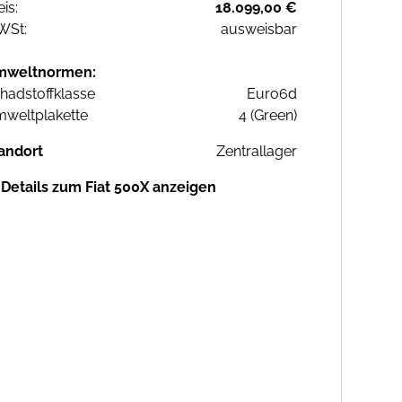
eis:
18.099,00 €
WSt:
ausweisbar
mweltnormen:
hadstoffklasse
Euro6d
weltplakette
4 (Green)
andort
Zentrallager
Details zum Fiat 500X anzeigen