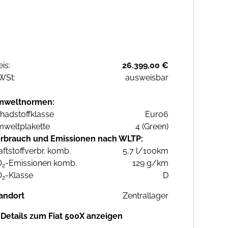
eis:
26.399,00 €
WSt:
ausweisbar
mweltnormen:
hadstoffklasse
Euro6
weltplakette
4 (Green)
rbrauch und Emissionen nach WLTP:
aftstoffverbr. komb.
5,7 l/100km
O
-Emissionen komb.
129 g/km
2
O
-Klasse
D
2
andort
Zentrallager
Details zum Fiat 500X anzeigen