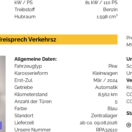
kW / PS
81 kW / 110 PS
Treibstoff
Benzin
Hubraum
1.598 cm³
Pr
Freisprech Verkehrsz
M
Allgemeine Daten:
U
Fahrzeugtyp
Pkw
Sc
Karosserieform
Kleinwagen
Um
Erst-Zul.
Mär / 2024
Ve
Getriebe
Automatik
Kr
Kilometerstand
8.562 km
C
Anzahl der Türen
5
C
Farbe
Blau
St
Standort
Zentrallager
Lieferzeit
ab ca. 09.08.2026
Unsere Nummer
RPA32510