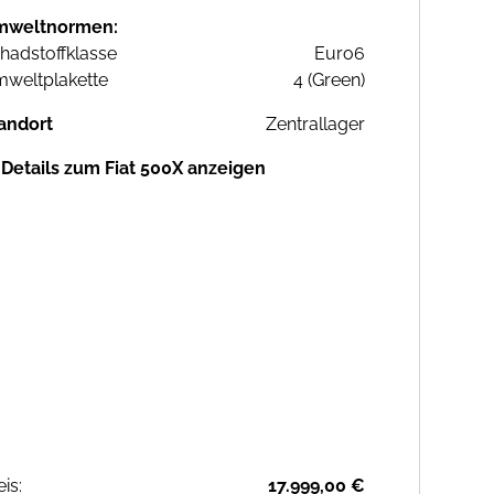
mweltnormen:
hadstoffklasse
Euro6
weltplakette
4 (Green)
andort
Zentrallager
Details zum Fiat 500X anzeigen
eis:
17.999,00 €