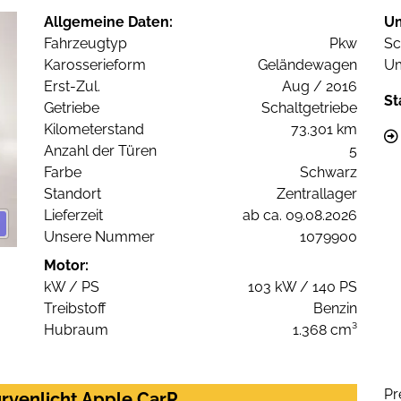
Allgemeine Daten:
U
Fahrzeugtyp
Pkw
Sc
Karosserieform
Geländewagen
Um
Erst-Zul.
Aug / 2016
St
Getriebe
Schaltgetriebe
Kilometerstand
73.301 km
Anzahl der Türen
5
Farbe
Schwarz
Standort
Zentrallager
Lieferzeit
ab ca. 09.08.2026
Unsere Nummer
1079900
Motor:
kW / PS
103 kW / 140 PS
Treibstoff
Benzin
Hubraum
1.368 cm³
Pr
urvenlicht Apple CarP