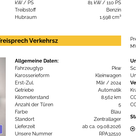
kW / PS
81 kW / 110 PS
Treibstoff
Benzin
Hubraum
1.598 cm³
Pr
Freisprech Verkehrsz
M
Allgemeine Daten:
U
Fahrzeugtyp
Pkw
Sc
Karosserieform
Kleinwagen
Um
Erst-Zul.
Mär / 2024
Ve
Getriebe
Automatik
Kr
Kilometerstand
8.562 km
C
Anzahl der Türen
5
C
Farbe
Blau
St
Standort
Zentrallager
Lieferzeit
ab ca. 09.08.2026
Unsere Nummer
RPA32510