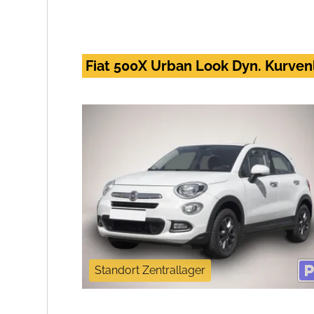
Fiat 500X Urban Look Dyn. Kurve
Standort Zentrallager