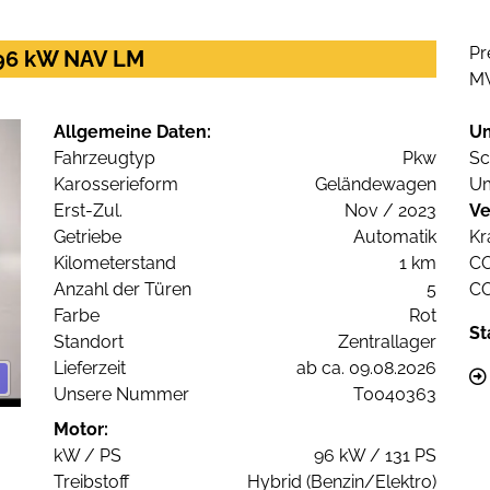
Pr
 96 kW NAV LM
M
Allgemeine Daten:
U
Fahrzeugtyp
Pkw
Sc
Karosserieform
Geländewagen
Um
Erst-Zul.
Nov / 2023
Ve
Getriebe
Automatik
Kr
Kilometerstand
1 km
C
Anzahl der Türen
5
C
Farbe
Rot
St
Standort
Zentrallager
Lieferzeit
ab ca. 09.08.2026
Unsere Nummer
T0040363
Motor:
kW / PS
96 kW / 131 PS
Treibstoff
Hybrid (Benzin/Elektro)