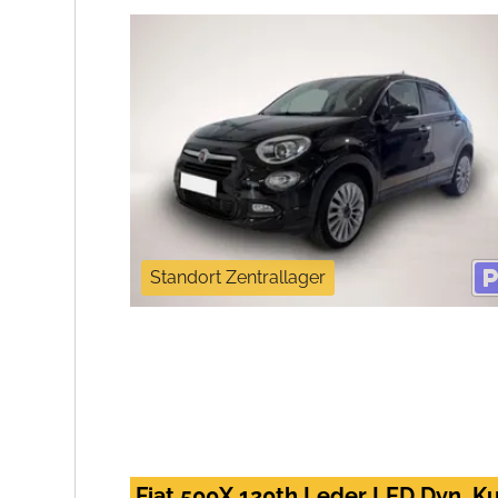
Standort Zentrallager
Fiat 500X 120th Leder LED Dyn. K