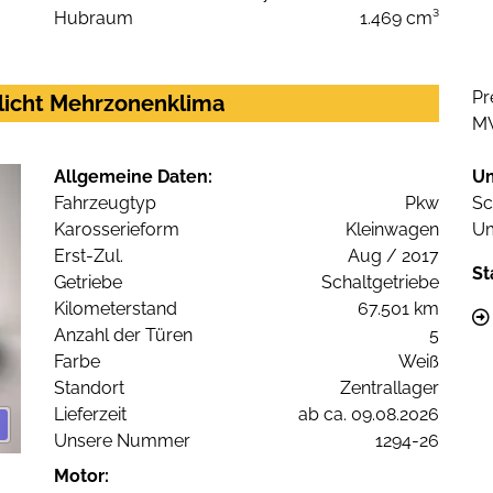
Hubraum
1.469 cm³
Pr
nlicht Mehrzonenklima
M
Allgemeine Daten:
U
Fahrzeugtyp
Pkw
Sc
Karosserieform
Kleinwagen
Um
Erst-Zul.
Aug / 2017
St
Getriebe
Schaltgetriebe
Kilometerstand
67.501 km
Anzahl der Türen
5
Farbe
Weiß
Standort
Zentrallager
Lieferzeit
ab ca. 09.08.2026
Unsere Nummer
1294-26
Motor: