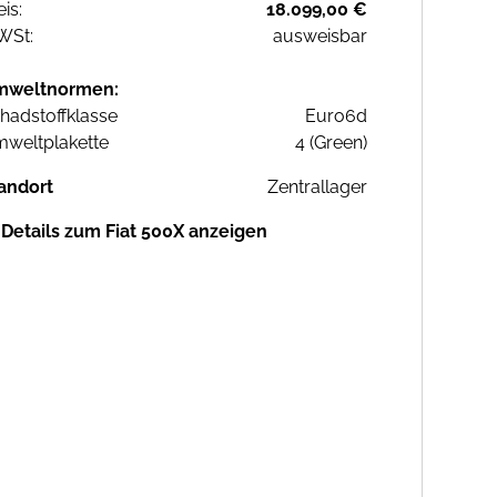
eis:
18.099,00 €
WSt:
ausweisbar
mweltnormen:
hadstoffklasse
Euro6d
weltplakette
4 (Green)
andort
Zentrallager
Details zum Fiat 500X anzeigen