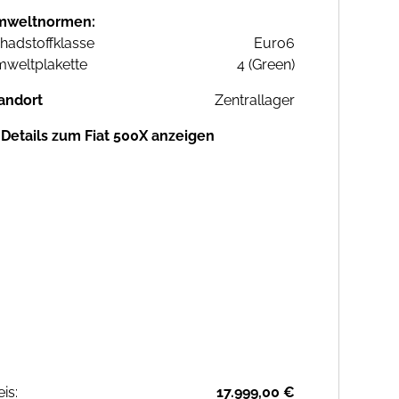
mweltnormen:
hadstoffklasse
Euro6
weltplakette
4 (Green)
andort
Zentrallager
Details zum Fiat 500X anzeigen
eis:
17.999,00 €