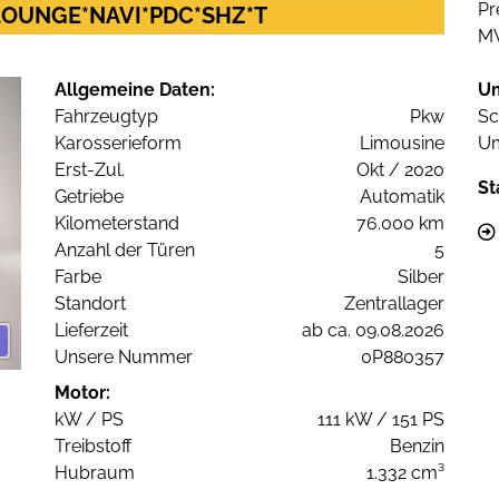
Pr
2 LOUNGE*NAVI*PDC*SHZ*T
M
Allgemeine Daten:
U
Fahrzeugtyp
Pkw
Sc
Karosserieform
Limousine
Um
Erst-Zul.
Okt / 2020
St
Getriebe
Automatik
Kilometerstand
76.000 km
Anzahl der Türen
5
Farbe
Silber
Standort
Zentrallager
Lieferzeit
ab ca. 09.08.2026
Unsere Nummer
0P880357
Motor:
kW / PS
111 kW / 151 PS
Treibstoff
Benzin
Hubraum
1.332 cm³