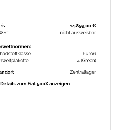
eis:
14.899,00 €
WSt:
nicht ausweisbar
mweltnormen:
hadstoffklasse
Euro6
weltplakette
4 (Green)
andort
Zentrallager
Details zum Fiat 500X anzeigen