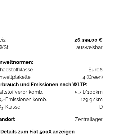
eis:
26.399,00 €
WSt:
ausweisbar
mweltnormen:
hadstoffklasse
Euro6
weltplakette
4 (Green)
rbrauch und Emissionen nach WLTP:
aftstoffverbr. komb.
5,7 l/100km
O
-Emissionen komb.
129 g/km
2
O
-Klasse
D
2
andort
Zentrallager
Details zum Fiat 500X anzeigen