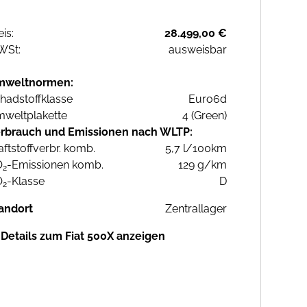
eis:
28.499,00 €
WSt:
ausweisbar
mweltnormen:
hadstoffklasse
Euro6d
weltplakette
4 (Green)
rbrauch und Emissionen nach WLTP:
aftstoffverbr. komb.
5,7 l/100km
O
-Emissionen komb.
129 g/km
2
O
-Klasse
D
2
andort
Zentrallager
Details zum Fiat 500X anzeigen