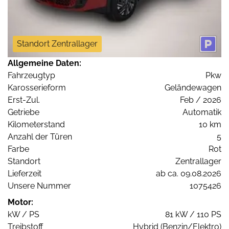
Standort Zentrallager
Allgemeine Daten:
Fahrzeugtyp
Pkw
Karosserieform
Geländewagen
Erst-Zul.
Feb / 2026
Getriebe
Automatik
Kilometerstand
10 km
Anzahl der Türen
5
Farbe
Rot
Standort
Zentrallager
Lieferzeit
ab ca. 09.08.2026
Unsere Nummer
1075426
Motor:
kW / PS
81 kW / 110 PS
Treibstoff
Hybrid (Benzin/Elektro)