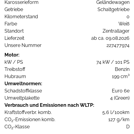
Karosserieform
Geländewagen
Getriebe
Schaltgetriebe
Kilometerstand
0
Farbe
Weiß
Standort
Zentrallager
Lieferzeit
ab ca. 09.08.2026
Unsere Nummer
227477974
Motor:
kW / PS
74 kW / 101 PS
Treibstoff
Benzin
Hubraum
199 cm³
Umweltnormen:
Schadstoffklasse
Euro 6e
Umweltplakette
4 (Green)
Verbrauch und Emissionen nach WLTP:
Kraftstoffverbr. komb.
5,6 l/100km
CO
-Emissionen komb.
127 g/km
2
CO
-Klasse
D
2