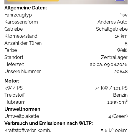
Allgemeine Daten:
Fahrzeugtyp
Pkw
Karosserieform
Anderes Auto
Getriebe
Schaltgetriebe
Kilometerstand
15 km
Anzahl der Türen
5
Farbe
Weiß
Standort
Zentrallager
Lieferzeit
ab ca. 09.08.2026
Unsere Nummer
20848
Motor:
kW / PS
74 kW / 101 PS
Treibstoff
Benzin
Hubraum
1.199 cm³
Umweltnormen:
Umweltplakette
4 (Green)
Verbrauch und Emissionen nach WLTP:
Kraftstoffverbr. komb.
5,6 l/100km