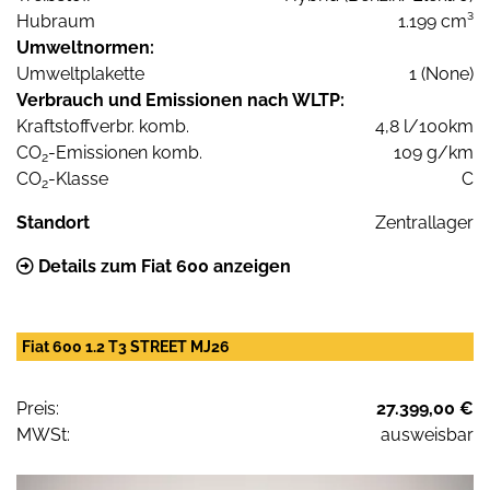
Hubraum
1.199 cm³
Umweltnormen:
Umweltplakette
1 (None)
Verbrauch und Emissionen nach WLTP:
Kraftstoffverbr. komb.
4,8 l/100km
CO
-Emissionen komb.
109 g/km
2
CO
-Klasse
C
2
Standort
Zentrallager
Details zum Fiat 600 anzeigen
Fiat 600 1.2 T3 STREET MJ26
Preis:
27.399,00 €
MWSt:
ausweisbar