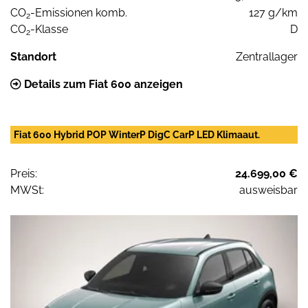
CO
-Emissionen komb.
127 g/km
2
CO
-Klasse
D
2
Standort
Zentrallager
Details zum Fiat 600 anzeigen
Fiat 600 Hybrid POP WinterP DigC CarP LED Klimaaut.
Preis:
24.699,00 €
MWSt:
ausweisbar