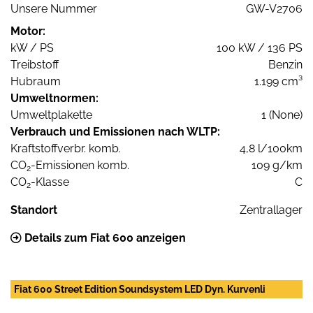
Unsere Nummer
GW-V2706
Motor:
kW / PS
100 kW / 136 PS
Treibstoff
Benzin
Hubraum
1.199 cm³
Umweltnormen:
Umweltplakette
1 (None)
Verbrauch und Emissionen nach WLTP:
Kraftstoffverbr. komb.
4,8 l/100km
CO
-Emissionen komb.
109 g/km
2
CO
-Klasse
C
2
Standort
Zentrallager
Details zum Fiat 600 anzeigen
Fiat 600 Street Edition Soundsystem LED Dyn. Kurvenli