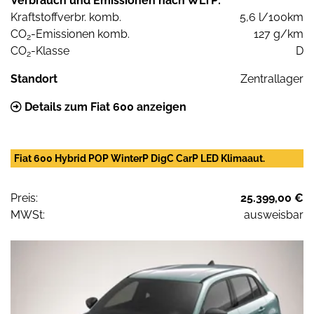
Verbrauch und Emissionen nach WLTP:
Kraftstoffverbr. komb.
5,6 l/100km
CO
-Emissionen komb.
127 g/km
2
CO
-Klasse
D
2
Standort
Zentrallager
Details zum Fiat 600 anzeigen
Fiat 600 Hybrid POP WinterP DigC CarP LED Klimaaut.
Preis:
25.399,00 €
MWSt:
ausweisbar