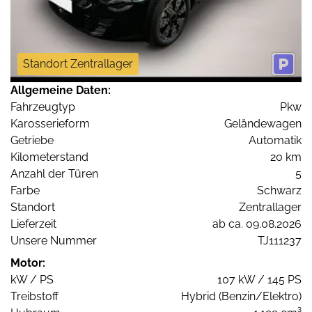
Standort Zentrallager
Allgemeine Daten:
Fahrzeugtyp
Pkw
Karosserieform
Geländewagen
Getriebe
Automatik
Kilometerstand
20 km
Anzahl der Türen
5
Farbe
Schwarz
Standort
Zentrallager
Lieferzeit
ab ca. 09.08.2026
Unsere Nummer
TJ111237
Motor:
kW / PS
107 kW / 145 PS
Treibstoff
Hybrid (Benzin/Elektro)