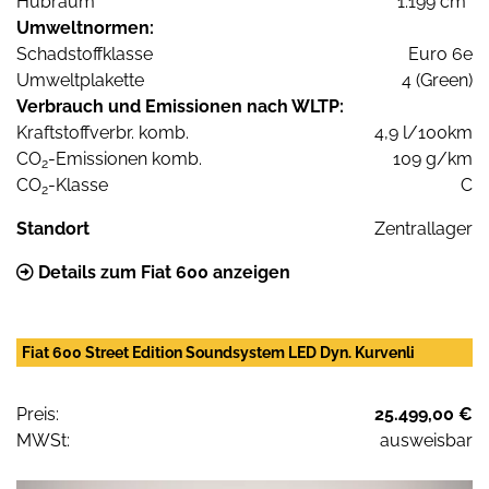
Hubraum
1.199 cm³
Umweltnormen:
Schadstoffklasse
Euro 6e
Umweltplakette
4 (Green)
Verbrauch und Emissionen nach WLTP:
Kraftstoffverbr. komb.
4,9 l/100km
CO
-Emissionen komb.
109 g/km
2
CO
-Klasse
C
2
Standort
Zentrallager
Details zum Fiat 600 anzeigen
Fiat 600 Street Edition Soundsystem LED Dyn. Kurvenli
Preis:
25.499,00 €
MWSt:
ausweisbar