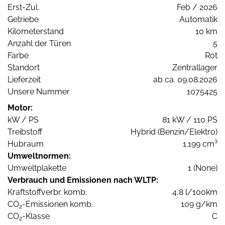
Erst-Zul.
Feb / 2026
Getriebe
Automatik
Kilometerstand
10 km
Anzahl der Türen
5
Farbe
Rot
Standort
Zentrallager
Lieferzeit
ab ca. 09.08.2026
Unsere Nummer
1075425
Motor:
kW / PS
81 kW / 110 PS
Treibstoff
Hybrid (Benzin/Elektro)
Hubraum
1.199 cm³
Umweltnormen:
Umweltplakette
1 (None)
Verbrauch und Emissionen nach WLTP:
Kraftstoffverbr. komb.
4,8 l/100km
CO
-Emissionen komb.
109 g/km
2
CO
-Klasse
C
2