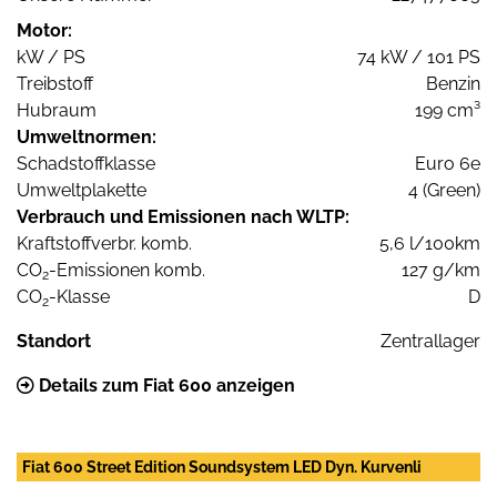
Motor:
kW / PS
74 kW / 101 PS
Treibstoff
Benzin
Hubraum
199 cm³
Umweltnormen:
Schadstoffklasse
Euro 6e
Umweltplakette
4 (Green)
Verbrauch und Emissionen nach WLTP:
Kraftstoffverbr. komb.
5,6 l/100km
CO
-Emissionen komb.
127 g/km
2
CO
-Klasse
D
2
Standort
Zentrallager
Details zum Fiat 600 anzeigen
Fiat 600 Street Edition Soundsystem LED Dyn. Kurvenli