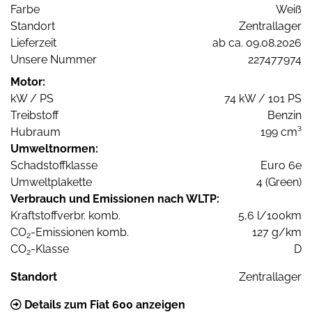
Farbe
Weiß
Standort
Zentrallager
Lieferzeit
ab ca. 09.08.2026
Unsere Nummer
227477974
Motor:
kW / PS
74 kW / 101 PS
Treibstoff
Benzin
Hubraum
199 cm³
Umweltnormen:
Schadstoffklasse
Euro 6e
Umweltplakette
4 (Green)
Verbrauch und Emissionen nach WLTP:
Kraftstoffverbr. komb.
5,6 l/100km
CO
-Emissionen komb.
127 g/km
2
CO
-Klasse
D
2
Standort
Zentrallager
Details zum Fiat 600 anzeigen