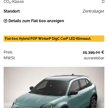
CO
-Klasse
D
2
Standort
Zentrallager
Details zum Fiat 600 anzeigen
Fiat 600 Hybrid POP WinterP DigC CarP LED Klimaaut.
Preis:
25.399,00 €
MWSt:
ausweisbar