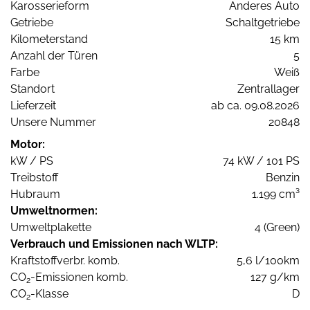
Karosserieform
Anderes Auto
Getriebe
Schaltgetriebe
Kilometerstand
15 km
Anzahl der Türen
5
Farbe
Weiß
Standort
Zentrallager
Lieferzeit
ab ca. 09.08.2026
Unsere Nummer
20848
Motor:
kW / PS
74 kW / 101 PS
Treibstoff
Benzin
Hubraum
1.199 cm³
Umweltnormen:
Umweltplakette
4 (Green)
Verbrauch und Emissionen nach WLTP:
Kraftstoffverbr. komb.
5,6 l/100km
CO
-Emissionen komb.
127 g/km
2
CO
-Klasse
D
2