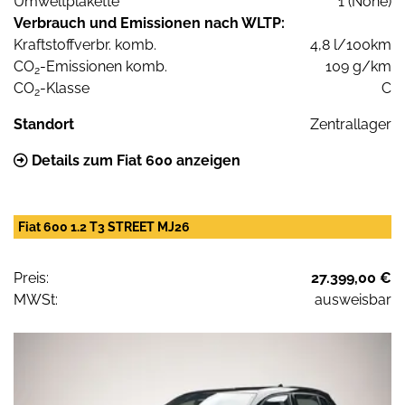
Umweltplakette
1 (None)
Verbrauch und Emissionen nach WLTP:
Kraftstoffverbr. komb.
4,8 l/100km
CO
-Emissionen komb.
109 g/km
2
CO
-Klasse
C
2
Standort
Zentrallager
Details zum Fiat 600 anzeigen
Fiat 600 1.2 T3 STREET MJ26
Preis:
27.399,00 €
MWSt:
ausweisbar