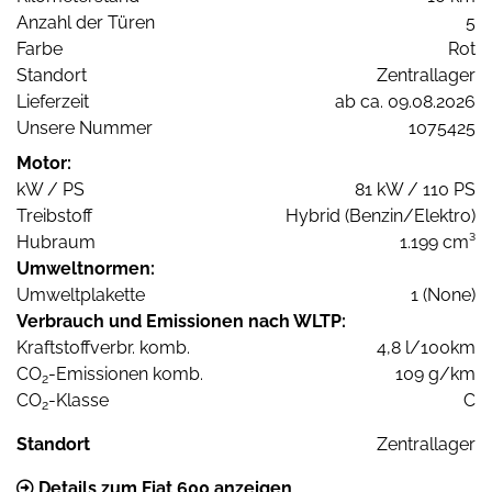
Anzahl der Türen
5
Farbe
Rot
Standort
Zentrallager
Lieferzeit
ab ca. 09.08.2026
Unsere Nummer
1075425
Motor:
kW / PS
81 kW / 110 PS
Treibstoff
Hybrid (Benzin/Elektro)
Hubraum
1.199 cm³
Umweltnormen:
Umweltplakette
1 (None)
Verbrauch und Emissionen nach WLTP:
Kraftstoffverbr. komb.
4,8 l/100km
CO
-Emissionen komb.
109 g/km
2
CO
-Klasse
C
2
Standort
Zentrallager
Details zum Fiat 600 anzeigen