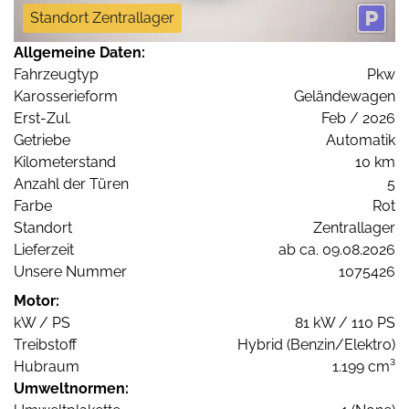
Standort Zentrallager
Allgemeine Daten:
Fahrzeugtyp
Pkw
Karosserieform
Geländewagen
Erst-Zul.
Feb / 2026
Getriebe
Automatik
Kilometerstand
10 km
Anzahl der Türen
5
Farbe
Rot
Standort
Zentrallager
Lieferzeit
ab ca. 09.08.2026
Unsere Nummer
1075426
Motor:
kW / PS
81 kW / 110 PS
Treibstoff
Hybrid (Benzin/Elektro)
Hubraum
1.199 cm³
Umweltnormen: