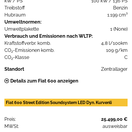
kW / PS
100 kW / 136 PS
Treibstoff
Benzin
Hubraum
1.199 cm³
Umweltnormen:
Umweltplakette
1 (None)
Verbrauch und Emissionen nach WLTP:
Kraftstoffverbr. komb.
4,8 l/100km
CO
-Emissionen komb.
109 g/km
2
CO
-Klasse
C
2
Standort
Zentrallager
Details zum Fiat 600 anzeigen
Fiat 600 Street Edition Soundsystem LED Dyn. Kurvenli
Preis:
25.499,00 €
MWSt:
ausweisbar