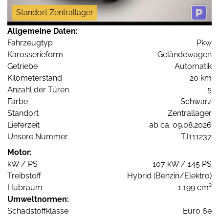
Standort Zentrallager
Allgemeine Daten:
Fahrzeugtyp
Pkw
Karosserieform
Geländewagen
Getriebe
Automatik
Kilometerstand
20 km
Anzahl der Türen
5
Farbe
Schwarz
Standort
Zentrallager
Lieferzeit
ab ca. 09.08.2026
Unsere Nummer
TJ111237
Motor:
kW / PS
107 kW / 145 PS
Treibstoff
Hybrid (Benzin/Elektro)
Hubraum
1.199 cm³
Umweltnormen:
Schadstoffklasse
Euro 6e