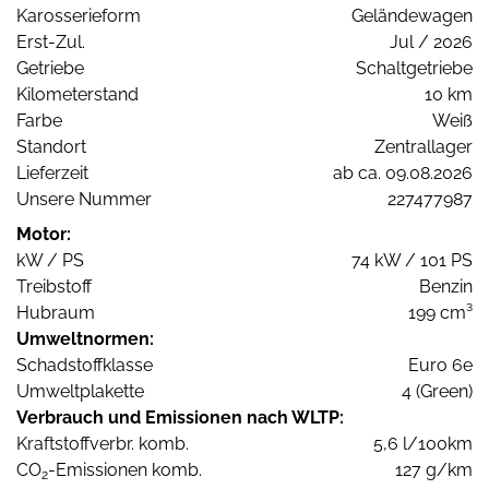
Karosserieform
Geländewagen
Erst-Zul.
Jul / 2026
Getriebe
Schaltgetriebe
Kilometerstand
10 km
Farbe
Weiß
Standort
Zentrallager
Lieferzeit
ab ca. 09.08.2026
Unsere Nummer
227477987
Motor:
kW / PS
74 kW / 101 PS
Treibstoff
Benzin
Hubraum
199 cm³
Umweltnormen:
Schadstoffklasse
Euro 6e
Umweltplakette
4 (Green)
Verbrauch und Emissionen nach WLTP:
Kraftstoffverbr. komb.
5,6 l/100km
CO
-Emissionen komb.
127 g/km
2