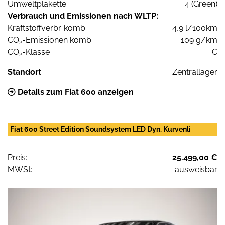
Umweltplakette
4 (Green)
Verbrauch und Emissionen nach WLTP:
Kraftstoffverbr. komb.
4,9 l/100km
CO
-Emissionen komb.
109 g/km
2
CO
-Klasse
C
2
Standort
Zentrallager
Details zum Fiat 600 anzeigen
Fiat 600 Street Edition Soundsystem LED Dyn. Kurvenli
Preis:
25.499,00 €
MWSt:
ausweisbar