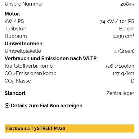
Unsere Nummer
20849
Motor:
kW / PS
74 kW / 101 PS
Treibstoff
Benzin
Hubraum
1.199 cm³
Umweltnormen:
Umweltplakette
4 (Green)
Verbrauch und Emissionen nach WLTP:
Kraftstoffverbr. komb.
5,6 l/100km
CO
-Emissionen komb.
127 g/km
2
CO
-Klasse
D
2
Standort
Zentrallager
Details zum Fiat 600 anzeigen
Fiat 600 1.2 T3 STREET MJ26