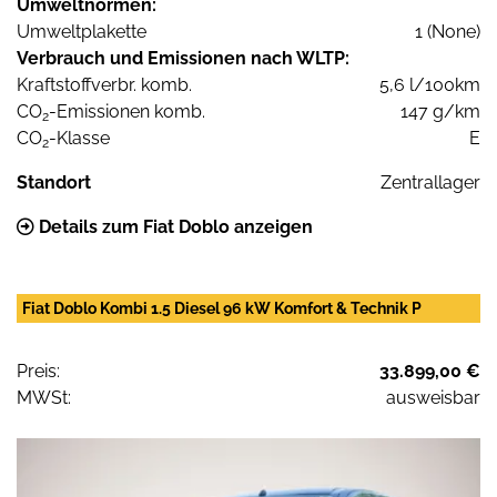
Umweltnormen:
Umweltplakette
1 (None)
Verbrauch und Emissionen nach WLTP:
Kraftstoffverbr. komb.
5,6 l/100km
CO
-Emissionen komb.
147 g/km
2
CO
-Klasse
E
2
Standort
Zentrallager
Details zum Fiat Doblo anzeigen
Fiat Doblo Kombi 1.5 Diesel 96 kW Komfort & Technik P
Preis:
33.899,00 €
MWSt:
ausweisbar