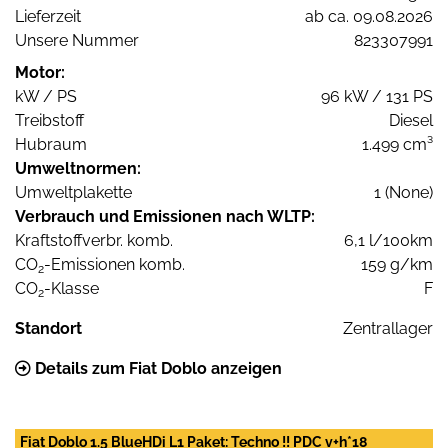
Lieferzeit
ab ca. 09.08.2026
Unsere Nummer
823307991
Motor:
kW / PS
96 kW / 131 PS
Treibstoff
Diesel
Hubraum
1.499 cm³
Umweltnormen:
Umweltplakette
1 (None)
Verbrauch und Emissionen nach WLTP:
Kraftstoffverbr. komb.
6,1 l/100km
CO
-Emissionen komb.
159 g/km
2
CO
-Klasse
F
2
Standort
Zentrallager
Details zum Fiat Doblo anzeigen
Fiat Doblo 1.5 BlueHDi L1 Paket: Techno !! PDC v+h*18