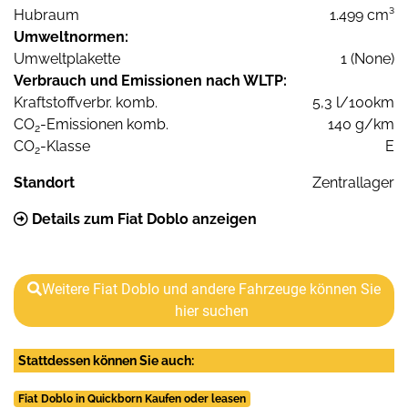
Hubraum
1.499 cm³
Umweltnormen:
Umweltplakette
1 (None)
Verbrauch und Emissionen nach WLTP:
Kraftstoffverbr. komb.
5,3 l/100km
CO
-Emissionen komb.
140 g/km
2
CO
-Klasse
E
2
Standort
Zentrallager
Details zum Fiat Doblo anzeigen
Weitere Fiat Doblo und andere Fahrzeuge können Sie
hier suchen
Stattdessen können Sie auch:
Fiat Doblo in Quickborn Kaufen oder leasen