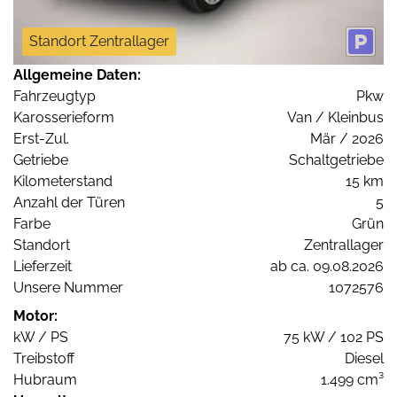
Standort Zentrallager
Allgemeine Daten:
Fahrzeugtyp
Pkw
Karosserieform
Van / Kleinbus
Erst-Zul.
Mär / 2026
Getriebe
Schaltgetriebe
Kilometerstand
15 km
Anzahl der Türen
5
Farbe
Grün
Standort
Zentrallager
Lieferzeit
ab ca. 09.08.2026
Unsere Nummer
1072576
Motor:
kW / PS
75 kW / 102 PS
Treibstoff
Diesel
Hubraum
1.499 cm³