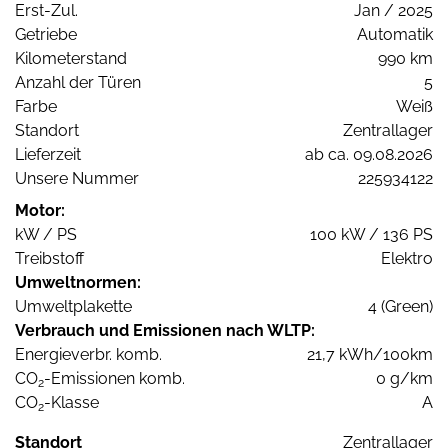
Erst-Zul.
Jan / 2025
Getriebe
Automatik
Kilometerstand
990 km
Anzahl der Türen
5
Farbe
Weiß
Standort
Zentrallager
Lieferzeit
ab ca. 09.08.2026
Unsere Nummer
225934122
Motor:
kW / PS
100 kW / 136 PS
Treibstoff
Elektro
Umweltnormen:
Umweltplakette
4 (Green)
Verbrauch und Emissionen nach WLTP:
Energieverbr. komb.
21,7 kWh/100km
CO
-Emissionen komb.
0 g/km
2
CO
-Klasse
A
2
Standort
Zentrallager