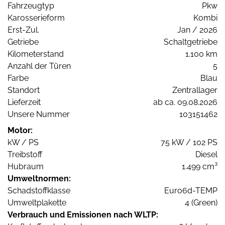
Fahrzeugtyp
Pkw
Karosserieform
Kombi
Erst-Zul.
Jan / 2026
Getriebe
Schaltgetriebe
Kilometerstand
1.100 km
Anzahl der Türen
5
Farbe
Blau
Standort
Zentrallager
Lieferzeit
ab ca. 09.08.2026
Unsere Nummer
103151462
Motor:
kW / PS
75 kW / 102 PS
Treibstoff
Diesel
Hubraum
1.499 cm³
Umweltnormen:
Schadstoffklasse
Euro6d-TEMP
Umweltplakette
4 (Green)
Verbrauch und Emissionen nach WLTP: