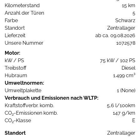
Kilometerstand
15 km
Anzahl der Türen
5
Farbe
Schwarz
Standort
Zentrallager
Lieferzeit
ab ca. 09.08.2026
Unsere Nummer
1072578
Motor:
kW / PS
75 kW / 102 PS
Treibstoff
Diesel
Hubraum
1.499 cm³
Umweltnormen:
Umweltplakette
1 (None)
Verbrauch und Emissionen nach WLTP:
Kraftstoffverbr. komb.
5,6 l/100km
CO
-Emissionen komb.
147 g/km
2
CO
-Klasse
E
2
Standort
Zentrallager