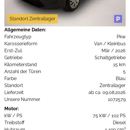
Standort Zentrallager
Allgemeine Daten:
Fahrzeugtyp
Pkw
Karosserieform
Van / Kleinbus
Erst-Zul.
Mär / 2026
Getriebe
Schaltgetriebe
Kilometerstand
15 km
Anzahl der Türen
5
Farbe
Blau
Standort
Zentrallager
Lieferzeit
ab ca. 09.08.2026
Unsere Nummer
1072579
Motor:
kW / PS
75 kW / 102 PS
Treibstoff
Diesel
Hubraum
1.499 cm³