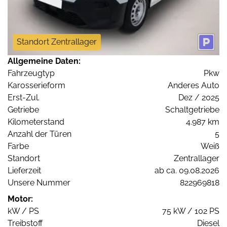
Standort Zentrallager
Allgemeine Daten:
Fahrzeugtyp
Pkw
Karosserieform
Anderes Auto
Erst-Zul.
Dez / 2025
Getriebe
Schaltgetriebe
Kilometerstand
4.987 km
Anzahl der Türen
5
Farbe
Weiß
Standort
Zentrallager
Lieferzeit
ab ca. 09.08.2026
Unsere Nummer
822969818
Motor:
kW / PS
75 kW / 102 PS
Treibstoff
Diesel