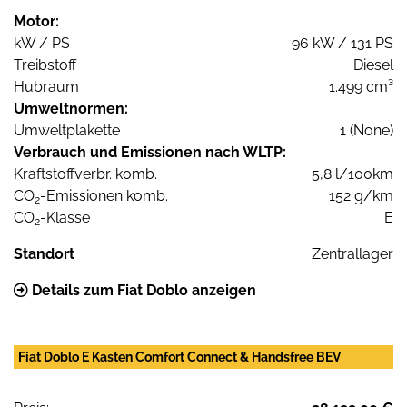
Motor:
kW / PS
96 kW / 131 PS
Treibstoff
Diesel
Hubraum
1.499 cm³
Umweltnormen:
Umweltplakette
1 (None)
Verbrauch und Emissionen nach WLTP:
Kraftstoffverbr. komb.
5,8 l/100km
CO
-Emissionen komb.
152 g/km
2
CO
-Klasse
E
2
Standort
Zentrallager
Details zum Fiat Doblo anzeigen
Fiat Doblo E Kasten Comfort Connect & Handsfree BEV