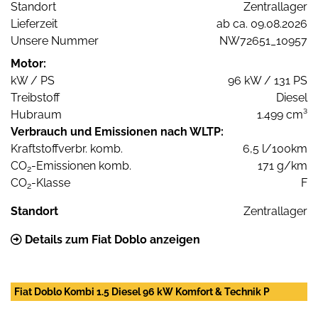
Standort
Zentrallager
Lieferzeit
ab ca. 09.08.2026
Unsere Nummer
NW72651_10957
Motor:
kW / PS
96 kW / 131 PS
Treibstoff
Diesel
Hubraum
1.499 cm³
Verbrauch und Emissionen nach WLTP:
Kraftstoffverbr. komb.
6,5 l/100km
CO
-Emissionen komb.
171 g/km
2
CO
-Klasse
F
2
Standort
Zentrallager
Details zum Fiat Doblo anzeigen
Fiat Doblo Kombi 1.5 Diesel 96 kW Komfort & Technik P