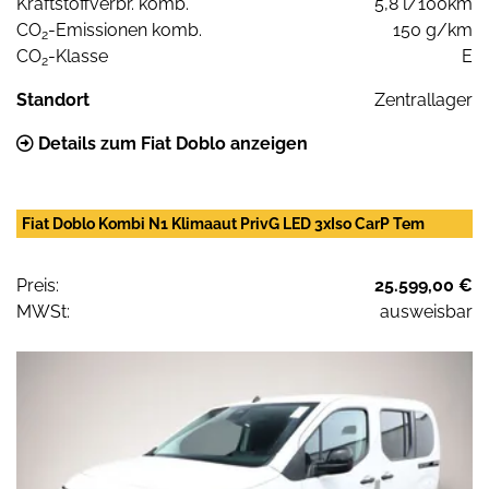
Kraftstoffverbr. komb.
5,8 l/100km
CO
-Emissionen komb.
150 g/km
2
CO
-Klasse
E
2
Standort
Zentrallager
Details zum Fiat Doblo anzeigen
Fiat Doblo Kombi N1 Klimaaut PrivG LED 3xIso CarP Tem
Preis:
25.599,00 €
MWSt:
ausweisbar