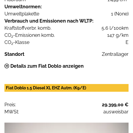
Umweltnormen:
Umweltplakette
1 (None)
Verbrauch und Emissionen nach WLTP:
Kraftstoffverbr. komb.
5,6 l/100km
CO
-Emissionen komb.
147 g/km
2
CO
-Klasse
E
2
Standort
Zentrallager
Details zum Fiat Doblo anzeigen
Fiat Doblo 1.5 Diesel XL EHZ Autm. (K9/E)
Preis:
29.399,00 €
MWSt:
ausweisbar