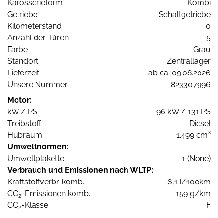
Karosserieform
Kombi
Getriebe
Schaltgetriebe
Kilometerstand
0
Anzahl der Türen
5
Farbe
Grau
Standort
Zentrallager
Lieferzeit
ab ca. 09.08.2026
Unsere Nummer
823307996
Motor:
kW / PS
96 kW / 131 PS
Treibstoff
Diesel
Hubraum
1.499 cm³
Umweltnormen:
Umweltplakette
1 (None)
Verbrauch und Emissionen nach WLTP:
Kraftstoffverbr. komb.
6,1 l/100km
CO
-Emissionen komb.
159 g/km
2
CO
-Klasse
F
2