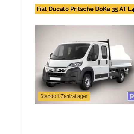
Fiat Ducato Pritsche DoKa 35 AT 
Standort Zentrallager