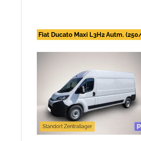
Fiat Ducato Maxi L3H2 Autm. (250
Standort Zentrallager