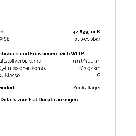
eis:
42.899,00 €
WSt:
ausweisbar
rbrauch und Emissionen nach WLTP:
aftstoffverbr. komb.
9,9 l/100km
O
-Emissionen komb.
262 g/km
2
O
-Klasse
G
2
andort
Zentrallager
Details zum Fiat Ducato anzeigen