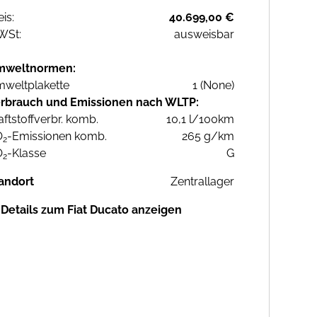
eis:
40.699,00 €
WSt:
ausweisbar
mweltnormen:
weltplakette
1 (None)
rbrauch und Emissionen nach WLTP:
aftstoffverbr. komb.
10,1 l/100km
O
-Emissionen komb.
265 g/km
2
O
-Klasse
G
2
andort
Zentrallager
Details zum Fiat Ducato anzeigen