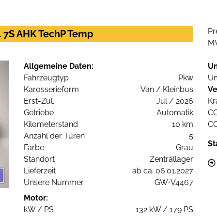
Pr
L4 7S AHK TechP Temp
M
Allgemeine Daten:
U
Fahrzeugtyp
Pkw
Um
Karosserieform
Van / Kleinbus
Ve
Erst-Zul.
Jul / 2026
Kr
Getriebe
Automatik
C
Kilometerstand
10 km
C
Anzahl der Türen
5
St
Farbe
Grau
Standort
Zentrallager
Lieferzeit
ab ca. 06.01.2027
Unsere Nummer
GW-V4467
Motor:
kW / PS
132 kW / 179 PS