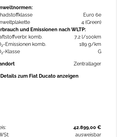
mweltnormen:
hadstoffklasse
Euro 6e
weltplakette
4 (Green)
rbrauch und Emissionen nach WLTP:
aftstoffverbr. komb.
7,2 l/100km
O
-Emissionen komb.
189 g/km
2
O
-Klasse
G
2
andort
Zentrallager
Details zum Fiat Ducato anzeigen
eis:
42.899,00 €
WSt:
ausweisbar