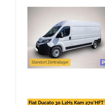
Standort Zentrallager
Fiat Ducato 30 L2H1 Kam 270°HF