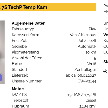
Pr
L4 7S TechP Temp Kam
M
Allgemeine Daten:
U
Fahrzeugtyp
Pkw
Um
Karosserieform
Van / Kleinbus
Ve
Erst-Zul.
Jul / 2026
Kr
Getriebe
Automatik
C
Kilometerstand
10 km
C
Anzahl der Türen
5
St
Farbe
Weiß
Standort
Zentrallager
Lieferzeit
ab ca. 06.01.2027
Unsere Nummer
GW-V2144
Motor:
kW / PS
132 kW / 179 PS
Treibstoff
Diesel
Hubraum
2.184 cm³