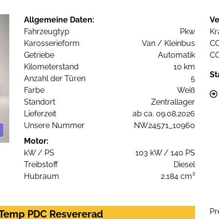
Allgemeine Daten:
Ve
Fahrzeugtyp
Pkw
Kr
Karosserieform
Van / Kleinbus
C
Getriebe
Automatik
C
Kilometerstand
10 km
St
Anzahl der Türen
5
Farbe
Weiß
Standort
Zentrallager
Lieferzeit
ab ca. 09.08.2026
Unsere Nummer
NW24571_10960
Motor:
kW / PS
103 kW / 140 PS
Treibstoff
Diesel
Hubraum
2.184 cm³
Pr
T Temp PDC Resvererad