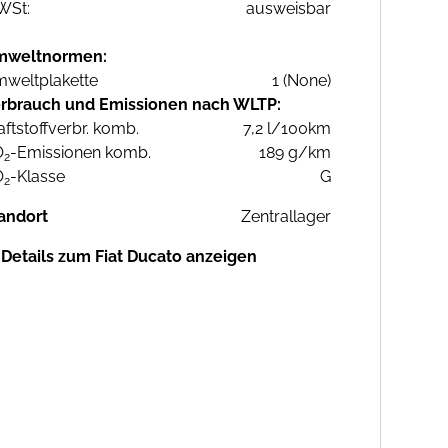
WSt:
ausweisbar
mweltnormen:
weltplakette
1 (None)
rbrauch und Emissionen nach WLTP:
aftstoffverbr. komb.
7,2 l/100km
O
-Emissionen komb.
189 g/km
2
O
-Klasse
G
2
andort
Zentrallager
Details zum Fiat Ducato anzeigen