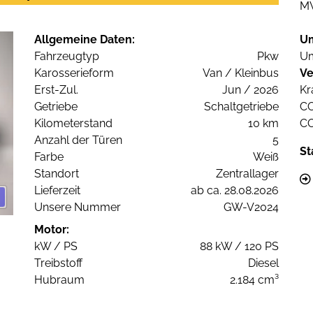
M
Allgemeine Daten:
U
Fahrzeugtyp
Pkw
Um
Karosserieform
Van / Kleinbus
Ve
Erst-Zul.
Jun / 2026
Kr
Getriebe
Schaltgetriebe
C
Kilometerstand
10 km
C
Anzahl der Türen
5
St
Farbe
Weiß
Standort
Zentrallager
Lieferzeit
ab ca. 28.08.2026
Unsere Nummer
GW-V2024
Motor:
kW / PS
88 kW / 120 PS
Treibstoff
Diesel
Hubraum
2.184 cm³