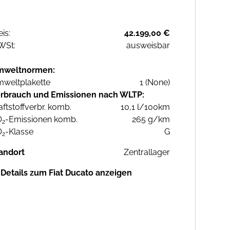
eis:
42.199,00 €
WSt:
ausweisbar
mweltnormen:
weltplakette
1 (None)
rbrauch und Emissionen nach WLTP:
aftstoffverbr. komb.
10,1 l/100km
O
-Emissionen komb.
265 g/km
2
O
-Klasse
G
2
andort
Zentrallager
Details zum Fiat Ducato anzeigen