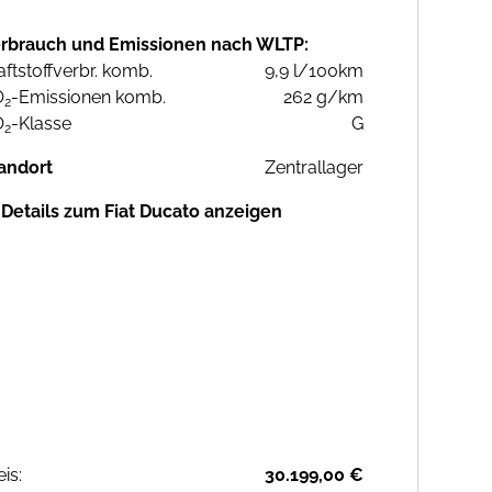
rbrauch und Emissionen nach WLTP:
aftstoffverbr. komb.
9,9 l/100km
O
-Emissionen komb.
262 g/km
2
O
-Klasse
G
2
andort
Zentrallager
Details zum Fiat Ducato anzeigen
eis:
30.199,00 €