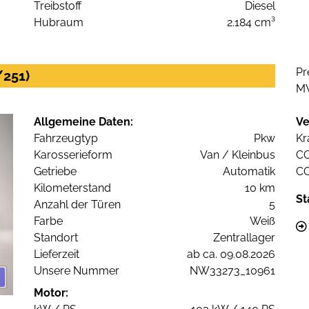
Treibstoff
Diesel
Hubraum
2.184 cm³
Pr
/251)
M
Allgemeine Daten:
Ve
Fahrzeugtyp
Pkw
Kr
Karosserieform
Van / Kleinbus
C
Getriebe
Automatik
C
Kilometerstand
10 km
St
Anzahl der Türen
5
Farbe
Weiß
Standort
Zentrallager
Lieferzeit
ab ca. 09.08.2026
Unsere Nummer
NW33273_10961
Motor: