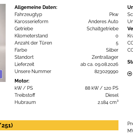
Allgemeine Daten:
U
Fahrzeugtyp
Pkw
Sc
Karosserieform
Anderes Auto
Um
Getriebe
Schaltgetriebe
Ve
Kilometerstand
0
Kr
Anzahl der Türen
5
C
Farbe
Silber
C
Standort
Zentrallager
St
Lieferzeit
ab ca. 09.08.2026
Unsere Nummer
823029990
Motor:
kW / PS
88 kW / 120 PS
Treibstoff
Diesel
Hubraum
2.184 cm³
Pr
/251)
M