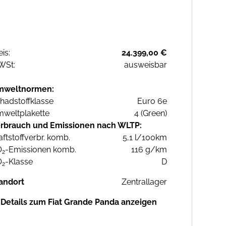
eis:
24.399,00 €
WSt:
ausweisbar
mweltnormen:
hadstoffklasse
Euro 6e
weltplakette
4 (Green)
rbrauch und Emissionen nach WLTP:
aftstoffverbr. komb.
5,1 l/100km
O
-Emissionen komb.
116 g/km
2
O
-Klasse
D
2
andort
Zentrallager
Details zum Fiat Grande Panda anzeigen