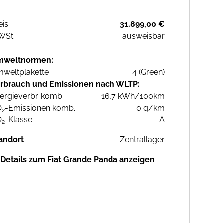
eis:
31.899,00 €
WSt:
ausweisbar
mweltnormen:
weltplakette
4 (Green)
rbrauch und Emissionen nach WLTP:
ergieverbr. komb.
16,7 kWh/100km
O
-Emissionen komb.
0 g/km
2
O
-Klasse
A
2
andort
Zentrallager
Details zum Fiat Grande Panda anzeigen