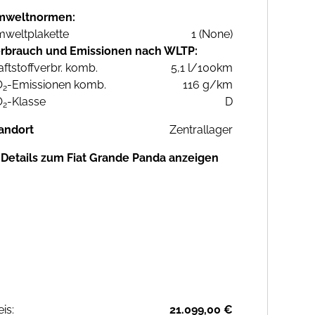
mweltnormen:
weltplakette
1 (None)
rbrauch und Emissionen nach WLTP:
aftstoffverbr. komb.
5,1 l/100km
O
-Emissionen komb.
116 g/km
2
O
-Klasse
D
2
andort
Zentrallager
Details zum Fiat Grande Panda anzeigen
eis:
21.099,00 €