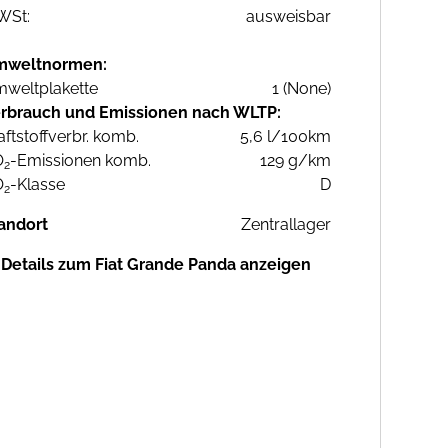
WSt:
ausweisbar
mweltnormen:
weltplakette
1 (None)
rbrauch und Emissionen nach WLTP:
aftstoffverbr. komb.
5,6 l/100km
O
-Emissionen komb.
129 g/km
2
O
-Klasse
D
2
andort
Zentrallager
Details zum Fiat Grande Panda anzeigen