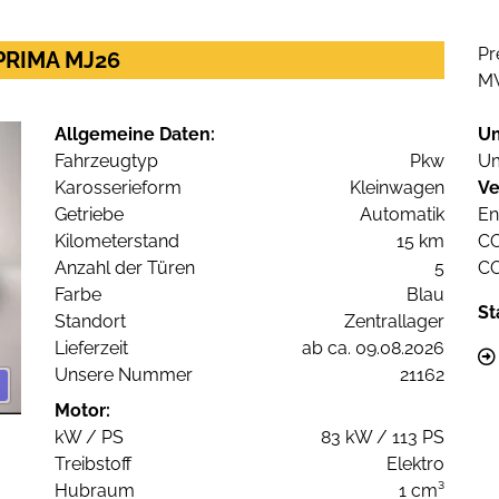
Pr
PRIMA MJ26
M
Allgemeine Daten:
U
Fahrzeugtyp
Pkw
Um
Karosserieform
Kleinwagen
Ve
Getriebe
Automatik
En
Kilometerstand
15 km
C
Anzahl der Türen
5
C
Farbe
Blau
St
Standort
Zentrallager
Lieferzeit
ab ca. 09.08.2026
Unsere Nummer
21162
Motor:
kW / PS
83 kW / 113 PS
Treibstoff
Elektro
Hubraum
1 cm³