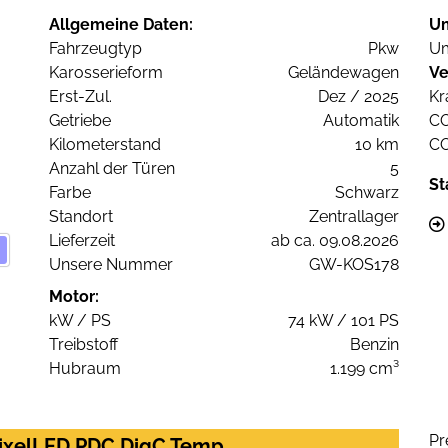
Allgemeine Daten:
U
Fahrzeugtyp
Pkw
Um
Karosserieform
Geländewagen
Ve
Erst-Zul.
Dez / 2025
Kr
Getriebe
Automatik
C
Kilometerstand
10 km
C
Anzahl der Türen
5
St
Farbe
Schwarz
Standort
Zentrallager
Lieferzeit
ab ca. 09.08.2026
Unsere Nummer
GW-KOS178
Motor:
kW / PS
74 kW / 101 PS
Treibstoff
Benzin
Hubraum
1.199 cm³
Pr
PixelLED PDC DigC Temp