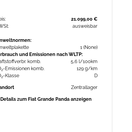
eis:
21.099,00 €
WSt:
ausweisbar
mweltnormen:
weltplakette
1 (None)
rbrauch und Emissionen nach WLTP:
aftstoffverbr. komb.
5,6 l/100km
O
-Emissionen komb.
129 g/km
2
O
-Klasse
D
2
andort
Zentrallager
Details zum Fiat Grande Panda anzeigen