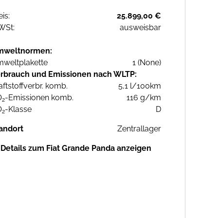
eis:
25.899,00 €
WSt:
ausweisbar
mweltnormen:
weltplakette
1 (None)
rbrauch und Emissionen nach WLTP:
aftstoffverbr. komb.
5,1 l/100km
O
-Emissionen komb.
116 g/km
2
O
-Klasse
D
2
andort
Zentrallager
Details zum Fiat Grande Panda anzeigen