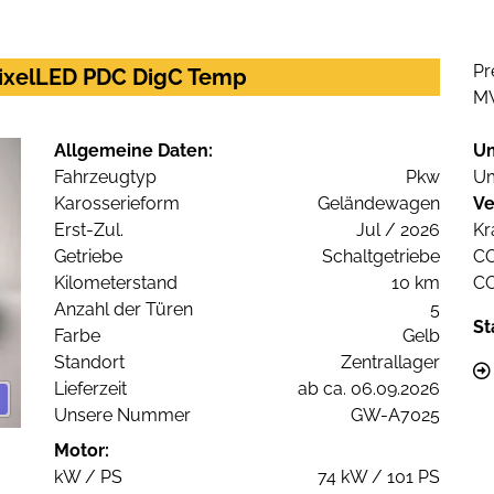
Pr
PixelLED PDC DigC Temp
M
Allgemeine Daten:
U
Fahrzeugtyp
Pkw
Um
Karosserieform
Geländewagen
Ve
Erst-Zul.
Jul / 2026
Kr
Getriebe
Schaltgetriebe
C
Kilometerstand
10 km
C
Anzahl der Türen
5
St
Farbe
Gelb
Standort
Zentrallager
Lieferzeit
ab ca. 06.09.2026
Unsere Nummer
GW-A7025
Motor:
kW / PS
74 kW / 101 PS