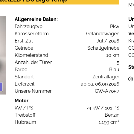
M
Allgemeine Daten:
U
Fahrzeugtyp
Pkw
Um
Karosserieform
Geländewagen
Ve
Erst-Zul.
Jul / 2026
Kr
Getriebe
Schaltgetriebe
C
Kilometerstand
10 km
C
Anzahl der Türen
5
St
Farbe
Blau
Standort
Zentrallager
Lieferzeit
ab ca. 06.09.2026
Unsere Nummer
GW-A7057
Motor:
kW / PS
74 kW / 101 PS
Treibstoff
Benzin
Hubraum
1.199 cm³