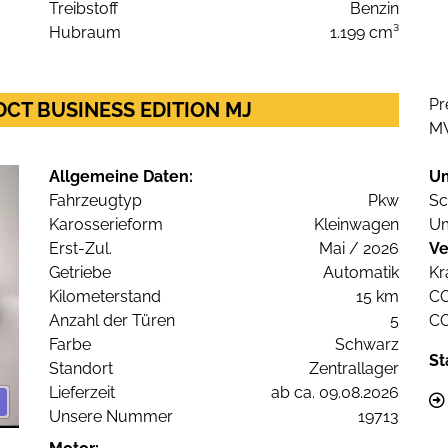
Treibstoff
Benzin
Hubraum
1.199 cm³
Pr
EDCT BUSINESS EDITION MJ
M
Allgemeine Daten:
U
Fahrzeugtyp
Pkw
Sc
Karosserieform
Kleinwagen
Um
Erst-Zul.
Mai / 2026
Ve
Getriebe
Automatik
Kr
Kilometerstand
15 km
C
Anzahl der Türen
5
C
Farbe
Schwarz
St
Standort
Zentrallager
Lieferzeit
ab ca. 09.08.2026
Unsere Nummer
19713