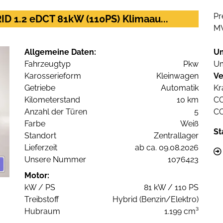
Pr
D 1.2 eDCT 81kW (110PS) Klimaau...
M
Allgemeine Daten:
U
Fahrzeugtyp
Pkw
Um
Karosserieform
Kleinwagen
Ve
Getriebe
Automatik
Kr
Kilometerstand
10 km
C
Anzahl der Türen
5
C
Farbe
Weiß
St
Standort
Zentrallager
Lieferzeit
ab ca. 09.08.2026
Unsere Nummer
1076423
Motor:
kW / PS
81 kW / 110 PS
Treibstoff
Hybrid (Benzin/Elektro)
Hubraum
1.199 cm³