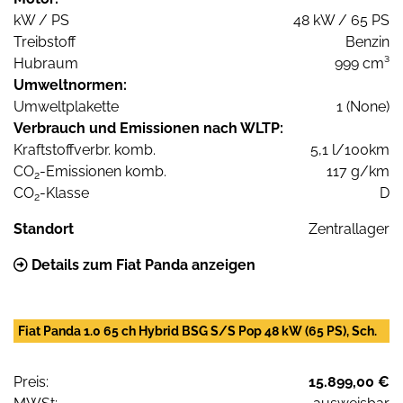
kW / PS
48 kW / 65 PS
Treibstoff
Benzin
Hubraum
999 cm³
Umweltnormen:
Umweltplakette
1 (None)
Verbrauch und Emissionen nach WLTP:
Kraftstoffverbr. komb.
5,1 l/100km
CO
-Emissionen komb.
117 g/km
2
CO
-Klasse
D
2
Standort
Zentrallager
Details zum Fiat Panda anzeigen
Fiat Panda 1.0 65 ch Hybrid BSG S/S Pop 48 kW (65 PS), Sch.
Preis:
15.899,00 €