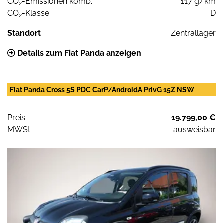
CO
-Emissionen komb.
117 g/km
2
CO
-Klasse
D
2
Standort
Zentrallager
Details zum Fiat Panda anzeigen
Fiat Panda Cross 5S PDC CarP/AndroidA PrivG 15Z NSW
Preis:
19.799,00 €
MWSt:
ausweisbar