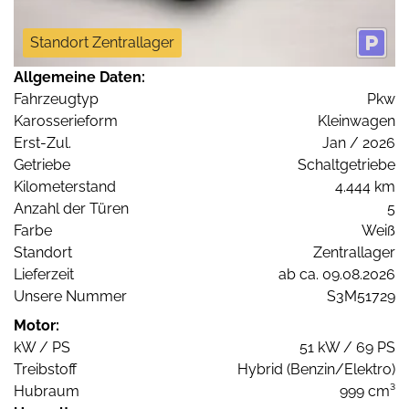
Standort Zentrallager
Allgemeine Daten:
Fahrzeugtyp
Pkw
Karosserieform
Kleinwagen
Erst-Zul.
Jan / 2026
Getriebe
Schaltgetriebe
Kilometerstand
4.444 km
Anzahl der Türen
5
Farbe
Weiß
Standort
Zentrallager
Lieferzeit
ab ca. 09.08.2026
Unsere Nummer
S3M51729
Motor:
kW / PS
51 kW / 69 PS
Treibstoff
Hybrid (Benzin/Elektro)
Hubraum
999 cm³