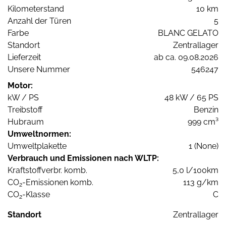
Kilometerstand
10 km
Anzahl der Türen
5
Farbe
BLANC GELATO
Standort
Zentrallager
Lieferzeit
ab ca. 09.08.2026
Unsere Nummer
546247
Motor:
kW / PS
48 kW / 65 PS
Treibstoff
Benzin
Hubraum
999 cm³
Umweltnormen:
Umweltplakette
1 (None)
Verbrauch und Emissionen nach WLTP:
Kraftstoffverbr. komb.
5,0 l/100km
CO
-Emissionen komb.
113 g/km
2
CO
-Klasse
C
2
Standort
Zentrallager