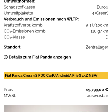
Umweltnormen:
Schadstoffklasse
Euro6
Umweltplakette
4 (Green)
Verbrauch und Emissionen nach WLTP:
Kraftstoffverbr. komb.
5,1 l/100km
CO
-Emissionen komb.
116 g/km
2
CO
-Klasse
D
2
Standort
Zentrallager
Details zum Fiat Panda anzeigen
Fiat Panda Cross 5S PDC CarP/AndroidA PrivG 15Z NSW
Preis:
19.799,00 €
MWSt:
ausweisbar