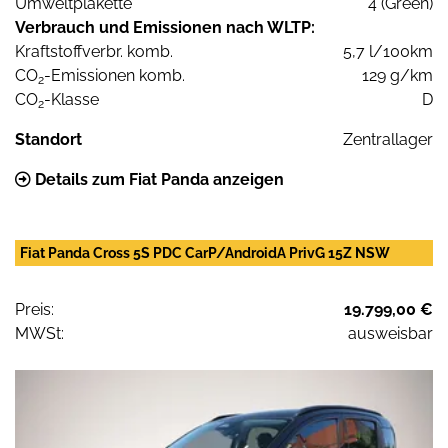
Umweltplakette
4 (Green)
Verbrauch und Emissionen nach WLTP:
Kraftstoffverbr. komb.
5,7 l/100km
CO
-Emissionen komb.
129 g/km
2
CO
-Klasse
D
2
Standort
Zentrallager
Details zum Fiat Panda anzeigen
Fiat Panda Cross 5S PDC CarP/AndroidA PrivG 15Z NSW
Preis:
19.799,00 €
MWSt:
ausweisbar