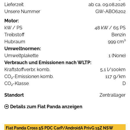
Lieferzeit
ab ca. 09.08.2026
Unsere Nummer
GW-ABO6202
Motor:
kW / PS
48 kW / 65 PS
Treibstoff
Benzin
Hubraum
999 cm³
Umweltnormen:
Umweltplakette
1 (None)
Verbrauch und Emissionen nach WLTP:
Kraftstoffverbr. komb.
5,1 l/100km
CO
-Emissionen komb.
117 g/km
2
CO
-Klasse
D
2
Standort
Zentrallager
Details zum Fiat Panda anzeigen
Fiat Panda Cross 5S PDC CarP/AndroidA PrivG 15Z NSW