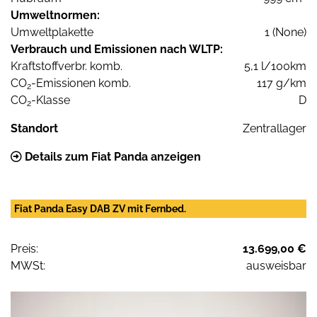
Umweltnormen:
Umweltplakette
1 (None)
Verbrauch und Emissionen nach WLTP:
Kraftstoffverbr. komb.
5,1 l/100km
CO
-Emissionen komb.
117 g/km
2
CO
-Klasse
D
2
Standort
Zentrallager
Details zum Fiat Panda anzeigen
Fiat Panda Easy DAB ZV mit Fernbed.
Preis:
13.699,00 €
MWSt:
ausweisbar