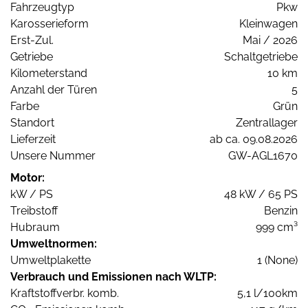
Fahrzeugtyp
Pkw
Karosserieform
Kleinwagen
Erst-Zul.
Mai / 2026
Getriebe
Schaltgetriebe
Kilometerstand
10 km
Anzahl der Türen
5
Farbe
Grün
Standort
Zentrallager
Lieferzeit
ab ca. 09.08.2026
Unsere Nummer
GW-AGL1670
Motor:
kW / PS
48 kW / 65 PS
Treibstoff
Benzin
Hubraum
999 cm³
Umweltnormen:
Umweltplakette
1 (None)
Verbrauch und Emissionen nach WLTP:
Kraftstoffverbr. komb.
5,1 l/100km