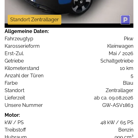
Standort Zentrallager
Allgemeine Daten:
Fahrzeugtyp
Pkw
Karosserieform
Kleinwagen
Erst-Zul.
Mai / 2026
Getriebe
Schaltgetriebe
Kilometerstand
10 km
Anzahl der Türen
5
Farbe
Blau
Standort
Zentrallager
Lieferzeit
ab ca. 09.08.2026
Unsere Nummer
GW-ASV1863
Motor:
kW / PS
48 kW / 65 PS
Treibstoff
Benzin
Hubraum
999 cm³