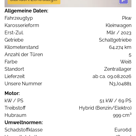
Allgemeine Daten:
Fahrzeugtyp
Pkw
Karosserieform
Kleinwagen
Erst-Zul.
Mär / 2023
Getriebe
Schaltgetriebe
Kilometerstand
64.274 km
Anzahl der Türen
5
Farbe
Weiß
Standort
Zentrallager
Lieferzeit
ab ca. 09.08.2026
Unsere Nummer
N3J04881
Motor:
kW / PS
51 kW / 69 PS
Treibstoff
Hybrid (Benzin/Elektro)
Hubraum
999 cm³
Umweltnormen:
Schadstoffklasse
Euro6d