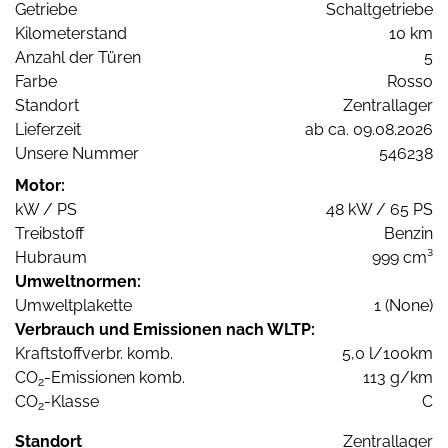
Getriebe
Schaltgetriebe
Kilometerstand
10 km
Anzahl der Türen
5
Farbe
Rosso
Standort
Zentrallager
Lieferzeit
ab ca. 09.08.2026
Unsere Nummer
546238
Motor:
kW / PS
48 kW / 65 PS
Treibstoff
Benzin
Hubraum
999 cm³
Umweltnormen:
Umweltplakette
1 (None)
Verbrauch und Emissionen nach WLTP:
Kraftstoffverbr. komb.
5,0 l/100km
CO
-Emissionen komb.
113 g/km
2
CO
-Klasse
C
2
Standort
Zentrallager