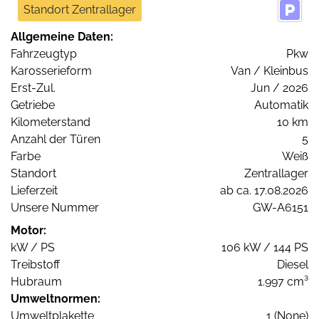
Standort Zentrallager
Allgemeine Daten:
Fahrzeugtyp
Pkw
Karosserieform
Van / Kleinbus
Erst-Zul.
Jun / 2026
Getriebe
Automatik
Kilometerstand
10 km
Anzahl der Türen
5
Farbe
Weiß
Standort
Zentrallager
Lieferzeit
ab ca. 17.08.2026
Unsere Nummer
GW-A6151
Motor:
kW / PS
106 kW / 144 PS
Treibstoff
Diesel
Hubraum
1.997 cm³
Umweltnormen:
Umweltplakette
1 (None)