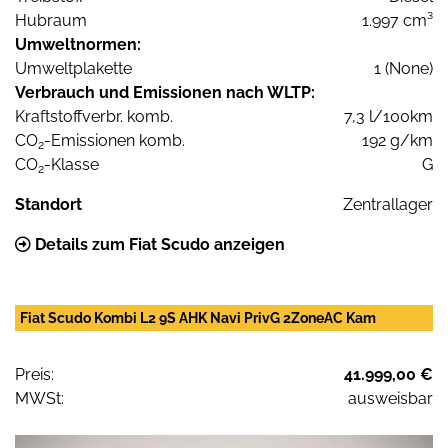
Hubraum
1.997 cm³
Umweltnormen:
Umweltplakette
1 (None)
Verbrauch und Emissionen nach WLTP:
Kraftstoffverbr. komb.
7,3 l/100km
CO
-Emissionen komb.
192 g/km
2
CO
-Klasse
G
2
Standort
Zentrallager
Details zum Fiat Scudo anzeigen
Fiat Scudo Kombi L2 9S AHK Navi PrivG 2ZoneAC Kam
Preis:
41.999,00 €
MWSt:
ausweisbar