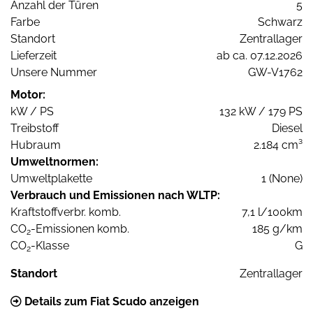
Anzahl der Türen
5
Farbe
Schwarz
Standort
Zentrallager
Lieferzeit
ab ca. 07.12.2026
Unsere Nummer
GW-V1762
Motor:
kW / PS
132 kW / 179 PS
Treibstoff
Diesel
Hubraum
2.184 cm³
Umweltnormen:
Umweltplakette
1 (None)
Verbrauch und Emissionen nach WLTP:
Kraftstoffverbr. komb.
7,1 l/100km
CO
-Emissionen komb.
185 g/km
2
CO
-Klasse
G
2
Standort
Zentrallager
Details zum Fiat Scudo anzeigen