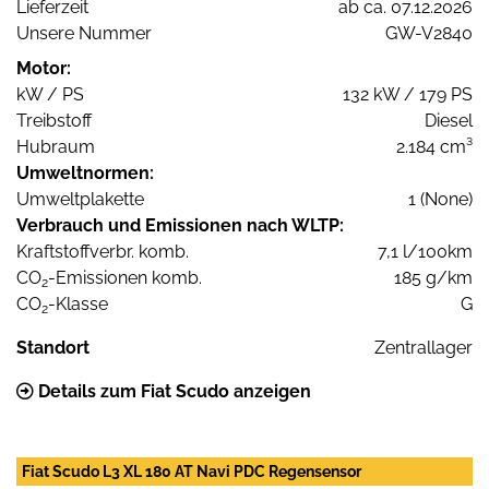
Lieferzeit
ab ca. 07.12.2026
Unsere Nummer
GW-V2840
Motor:
kW / PS
132 kW / 179 PS
Treibstoff
Diesel
Hubraum
2.184 cm³
Umweltnormen:
Umweltplakette
1 (None)
Verbrauch und Emissionen nach WLTP:
Kraftstoffverbr. komb.
7,1 l/100km
CO
-Emissionen komb.
185 g/km
2
CO
-Klasse
G
2
Standort
Zentrallager
Details zum Fiat Scudo anzeigen
Fiat Scudo L3 XL 180 AT Navi PDC Regensensor