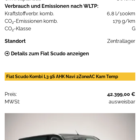
Verbrauch und Emissionen nach WLTP:
Kraftstoffverbr. komb.
6,8 l/100km
CO
-Emissionen komb.
179 g/km
2
CO
-Klasse
G
2
Standort
Zentrallager
Details zum Fiat Scudo anzeigen
Fiat Scudo Kombi L3 9S AHK Navi 2ZoneAC Kam Temp
Preis:
42.399,00 €
MWSt:
ausweisbar