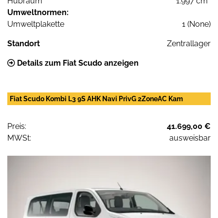
Hubraum
1.997 cm³
Umweltnormen:
Umweltplakette
1 (None)
Standort
Zentrallager
Details zum Fiat Scudo anzeigen
Fiat Scudo Kombi L3 9S AHK Navi PrivG 2ZoneAC Kam
Preis:
41.699,00 €
MWSt:
ausweisbar