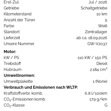
Erst-Zul.
Jul / 2026
Getriebe
Schaltgetriebe
Kilometerstand
10 km
Anzahl der Türen
5
Farbe
Weiß
Standort
Zentrallager
Lieferzeit
ab ca. 18.09.2026
Unsere Nummer
GW-V2037
Motor:
kW / PS
110 kW / 150 PS
Treibstoff
Diesel
Hubraum
2.184 cm³
Umweltnormen:
Umweltplakette
1 (None)
Verbrauch und Emissionen nach WLTP:
Kraftstoffverbr. komb.
6,8 l/100km
CO
-Emissionen komb.
179 g/km
2
CO
-Klasse
G
2