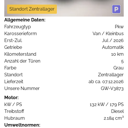
Standort Zentrallager
Allgemeine Daten:
Fahrzeugtyp
Pkw
Karosserieform
Van / Kleinbus
Erst-Zul.
Jul / 2026
Getriebe
Automatik
Kilometerstand
10 km
Anzahl der Türen
5
Farbe
Grau
Standort
Zentrallager
Lieferzeit
ab ca. 07.12.2026
Unsere Nummer
GW-V3873
Motor:
kW / PS
132 kW / 179 PS
Treibstoff
Diesel
Hubraum
2.184 cm³
Umweltnormen: