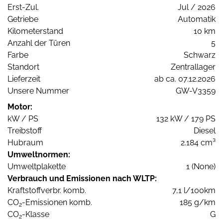
Erst-Zul.
Jul / 2026
Getriebe
Automatik
Kilometerstand
10 km
Anzahl der Türen
5
Farbe
Schwarz
Standort
Zentrallager
Lieferzeit
ab ca. 07.12.2026
Unsere Nummer
GW-V3359
Motor:
kW / PS
132 kW / 179 PS
Treibstoff
Diesel
Hubraum
2.184 cm³
Umweltnormen:
Umweltplakette
1 (None)
Verbrauch und Emissionen nach WLTP:
Kraftstoffverbr. komb.
7,1 l/100km
CO
-Emissionen komb.
185 g/km
2
CO
-Klasse
G
2