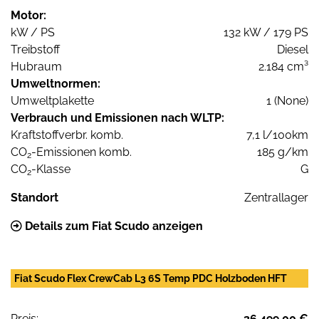
Motor:
kW / PS
132 kW / 179 PS
Treibstoff
Diesel
Hubraum
2.184 cm³
Umweltnormen:
Umweltplakette
1 (None)
Verbrauch und Emissionen nach WLTP:
Kraftstoffverbr. komb.
7,1 l/100km
CO
-Emissionen komb.
185 g/km
2
CO
-Klasse
G
2
Standort
Zentrallager
Details zum Fiat Scudo anzeigen
Fiat Scudo Flex CrewCab L3 6S Temp PDC Holzboden HFT
Preis:
36.499,00 €