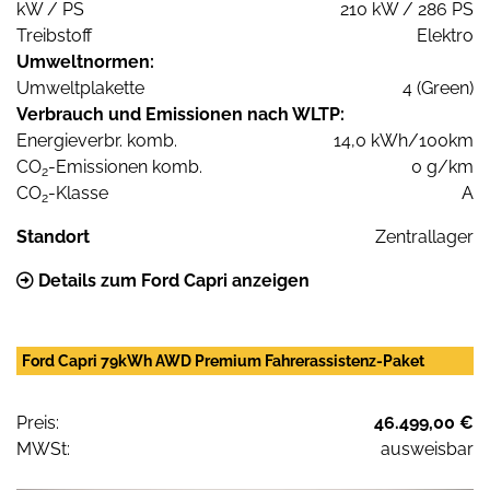
kW / PS
210 kW / 286 PS
Treibstoff
Elektro
Umweltnormen:
Umweltplakette
4 (Green)
Verbrauch und Emissionen nach WLTP:
Energieverbr. komb.
14,0 kWh/100km
CO
-Emissionen komb.
0 g/km
2
CO
-Klasse
A
2
Standort
Zentrallager
Details zum Ford Capri anzeigen
Ford Capri 79kWh AWD Premium Fahrerassistenz-Paket
Preis:
46.499,00 €
MWSt:
ausweisbar