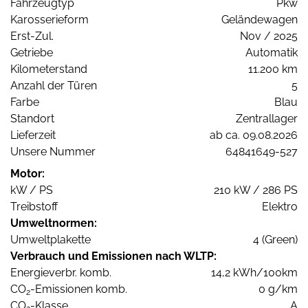
Fahrzeugtyp
Pkw
Karosserieform
Geländewagen
Erst-Zul.
Nov / 2025
Getriebe
Automatik
Kilometerstand
11.200 km
Anzahl der Türen
5
Farbe
Blau
Standort
Zentrallager
Lieferzeit
ab ca. 09.08.2026
Unsere Nummer
64841649-527
Motor:
kW / PS
210 kW / 286 PS
Treibstoff
Elektro
Umweltnormen:
Umweltplakette
4 (Green)
Verbrauch und Emissionen nach WLTP:
Energieverbr. komb.
14,2 kWh/100km
CO
-Emissionen komb.
0 g/km
2
CO
-Klasse
A