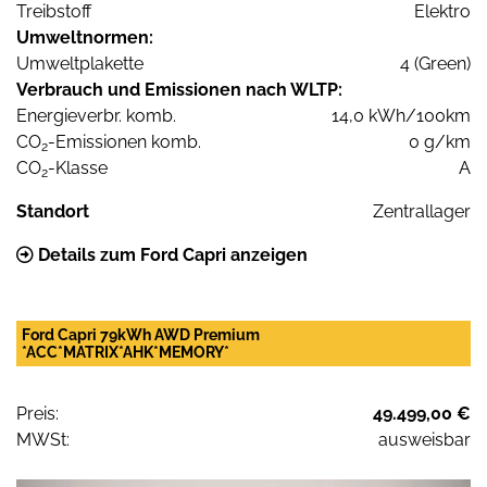
Treibstoff
Elektro
Umweltnormen:
Umweltplakette
4 (Green)
Verbrauch und Emissionen nach WLTP:
Energieverbr. komb.
14,0 kWh/100km
CO
-Emissionen komb.
0 g/km
2
CO
-Klasse
A
2
Standort
Zentrallager
Details zum Ford Capri anzeigen
Ford Capri 79kWh AWD Premium
*ACC*MATRIX*AHK*MEMORY*
Preis:
49.499,00 €
MWSt:
ausweisbar