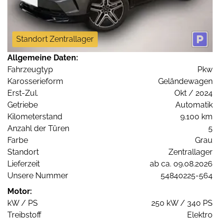
Standort Zentrallager
Allgemeine Daten:
Fahrzeugtyp
Pkw
Karosserieform
Geländewagen
Erst-Zul.
Okt / 2024
Getriebe
Automatik
Kilometerstand
9.100 km
Anzahl der Türen
5
Farbe
Grau
Standort
Zentrallager
Lieferzeit
ab ca. 09.08.2026
Unsere Nummer
54840225-564
Motor:
kW / PS
250 kW / 340 PS
Treibstoff
Elektro