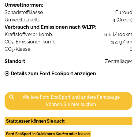
Umweltnormen:
Schadstoffklasse
Euro6d
Umweltplakette
4 (Green)
Verbrauch und Emissionen nach WLTP:
Kraftstoffverbr. komb.
6,6 l/100km
CO
-Emissionen komb.
151 g/km
2
CO
-Klasse
E
2
Standort
Zentrallager
Details zum Ford EcoSport anzeigen
Weitere Ford EcoSport und andere Fahrzeuge
können Sie hier suchen
Stattdessen können Sie auch:
Ford EcoSport in Quickborn Kaufen oder leasen