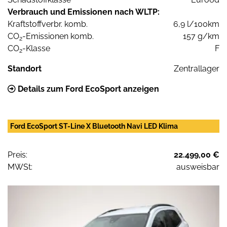
Verbrauch und Emissionen nach WLTP:
Kraftstoffverbr. komb.
6,9 l/100km
CO
-Emissionen komb.
157 g/km
2
CO
-Klasse
F
2
Standort
Zentrallager
Details zum Ford EcoSport anzeigen
Ford EcoSport ST-Line X Bluetooth Navi LED Klima
Preis:
22.499,00 €
MWSt:
ausweisbar