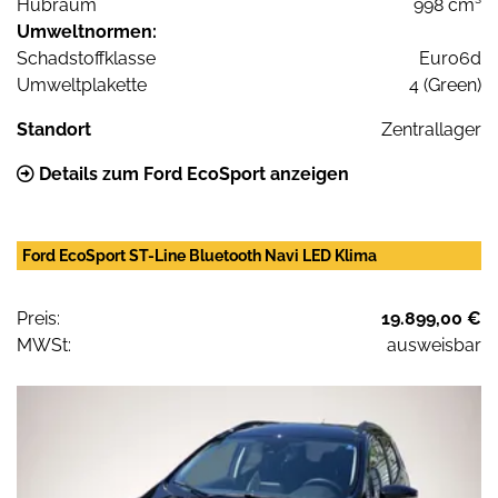
Hubraum
998 cm³
Umweltnormen:
Schadstoffklasse
Euro6d
Umweltplakette
4 (Green)
Standort
Zentrallager
Details zum Ford EcoSport anzeigen
Ford EcoSport ST-Line Bluetooth Navi LED Klima
Preis:
19.899,00 €
MWSt:
ausweisbar