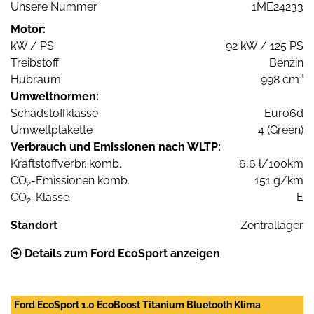
Unsere Nummer
1ME24233
Motor:
kW / PS
92 kW / 125 PS
Treibstoff
Benzin
Hubraum
998 cm³
Umweltnormen:
Schadstoffklasse
Euro6d
Umweltplakette
4 (Green)
Verbrauch und Emissionen nach WLTP:
Kraftstoffverbr. komb.
6,6 l/100km
CO
-Emissionen komb.
151 g/km
2
CO
-Klasse
E
2
Standort
Zentrallager
Details zum Ford EcoSport anzeigen
Ford EcoSport 1.0 EcoBoost Titanium Bluetooth Klima