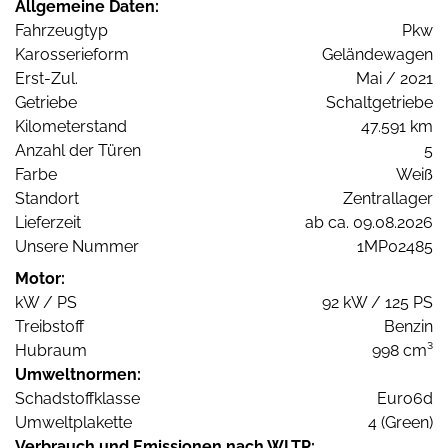
Allgemeine Daten:
Fahrzeugtyp
Pkw
Karosserieform
Geländewagen
Erst-Zul.
Mai / 2021
Getriebe
Schaltgetriebe
Kilometerstand
47.591 km
Anzahl der Türen
5
Farbe
Weiß
Standort
Zentrallager
Lieferzeit
ab ca. 09.08.2026
Unsere Nummer
1MP02485
Motor:
kW / PS
92 kW / 125 PS
Treibstoff
Benzin
Hubraum
998 cm³
Umweltnormen:
Schadstoffklasse
Euro6d
Umweltplakette
4 (Green)
Verbrauch und Emissionen nach WLTP: