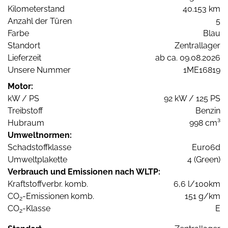
Kilometerstand
40.153 km
Anzahl der Türen
5
Farbe
Blau
Standort
Zentrallager
Lieferzeit
ab ca. 09.08.2026
Unsere Nummer
1ME16819
Motor:
kW / PS
92 kW / 125 PS
Treibstoff
Benzin
Hubraum
998 cm³
Umweltnormen:
Schadstoffklasse
Euro6d
Umweltplakette
4 (Green)
Verbrauch und Emissionen nach WLTP:
Kraftstoffverbr. komb.
6,6 l/100km
CO
-Emissionen komb.
151 g/km
2
CO
-Klasse
E
2