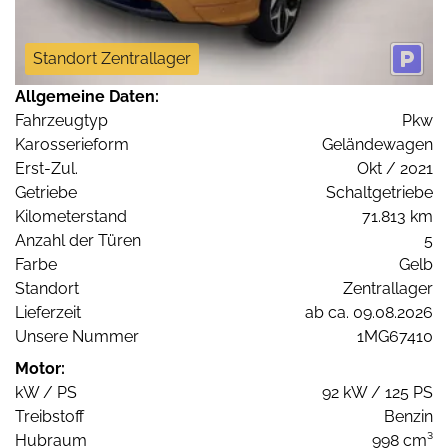
Standort Zentrallager
Allgemeine Daten:
Fahrzeugtyp
Pkw
Karosserieform
Geländewagen
Erst-Zul.
Okt / 2021
Getriebe
Schaltgetriebe
Kilometerstand
71.813 km
Anzahl der Türen
5
Farbe
Gelb
Standort
Zentrallager
Lieferzeit
ab ca. 09.08.2026
Unsere Nummer
1MG67410
Motor:
kW / PS
92 kW / 125 PS
Treibstoff
Benzin
Hubraum
998 cm³