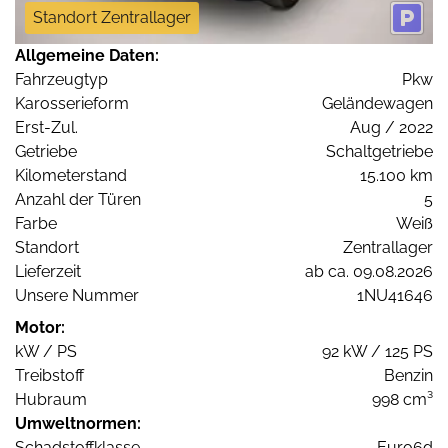
Standort Zentrallager
Allgemeine Daten:
Fahrzeugtyp
Pkw
Karosserieform
Geländewagen
Erst-Zul.
Aug / 2022
Getriebe
Schaltgetriebe
Kilometerstand
15.100 km
Anzahl der Türen
5
Farbe
Weiß
Standort
Zentrallager
Lieferzeit
ab ca. 09.08.2026
Unsere Nummer
1NU41646
Motor:
kW / PS
92 kW / 125 PS
Treibstoff
Benzin
Hubraum
998 cm³
Umweltnormen:
Schadstoffklasse
Euro6d