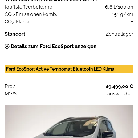
Kraftstoffverbr. komb.
6,6 l/100km
CO
-Emissionen komb.
151 g/km
2
CO
-Klasse
E
2
Standort
Zentrallager
Details zum Ford EcoSport anzeigen
Ford EcoSport Active Tempomat Bluetooth LED Klima
Preis:
19.499,00 €
MWSt:
ausweisbar