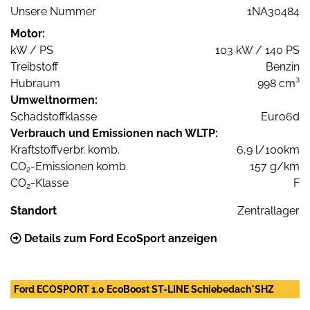
Unsere Nummer
1NA30484
Motor:
kW / PS
103 kW / 140 PS
Treibstoff
Benzin
Hubraum
998 cm³
Umweltnormen:
Schadstoffklasse
Euro6d
Verbrauch und Emissionen nach WLTP:
Kraftstoffverbr. komb.
6,9 l/100km
CO
-Emissionen komb.
157 g/km
2
CO
-Klasse
F
2
Standort
Zentrallager
Details zum Ford EcoSport anzeigen
Ford ECOSPORT 1.0 EcoBoost ST-LINE Schiebedach*SHZ