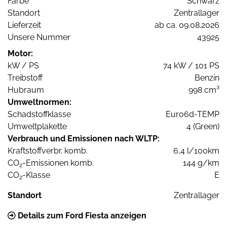
Farbe
Schwarz
Standort
Zentrallager
Lieferzeit
ab ca. 09.08.2026
Unsere Nummer
43925
Motor:
kW / PS
74 kW / 101 PS
Treibstoff
Benzin
Hubraum
998 cm³
Umweltnormen:
Schadstoffklasse
Euro6d-TEMP
Umweltplakette
4 (Green)
Verbrauch und Emissionen nach WLTP:
Kraftstoffverbr. komb.
6,4 l/100km
CO
-Emissionen komb.
144 g/km
2
CO
-Klasse
E
2
Standort
Zentrallager
Details zum Ford Fiesta anzeigen