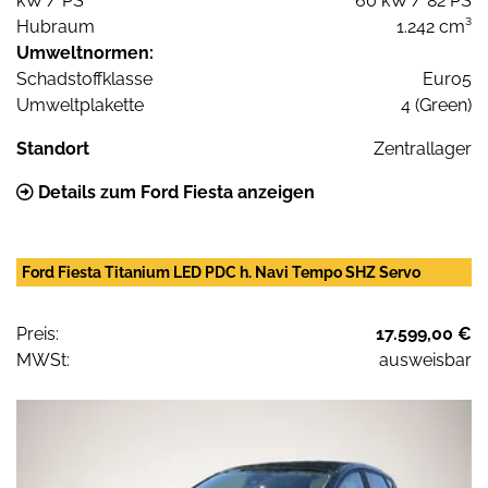
kW / PS
60 kW / 82 PS
Hubraum
1.242 cm³
Umweltnormen:
Schadstoffklasse
Euro5
Umweltplakette
4 (Green)
Standort
Zentrallager
Details zum Ford Fiesta anzeigen
Ford Fiesta Titanium LED PDC h. Navi Tempo SHZ Servo
Preis:
17.599,00 €
MWSt:
ausweisbar