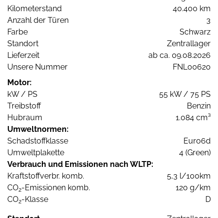
Kilometerstand
40.400 km
Anzahl der Türen
3
Farbe
Schwarz
Standort
Zentrallager
Lieferzeit
ab ca. 09.08.2026
Unsere Nummer
FNL00620
Motor:
kW / PS
55 kW / 75 PS
Treibstoff
Benzin
Hubraum
1.084 cm³
Umweltnormen:
Schadstoffklasse
Euro6d
Umweltplakette
4 (Green)
Verbrauch und Emissionen nach WLTP:
Kraftstoffverbr. komb.
5,3 l/100km
CO
-Emissionen komb.
120 g/km
2
CO
-Klasse
D
2