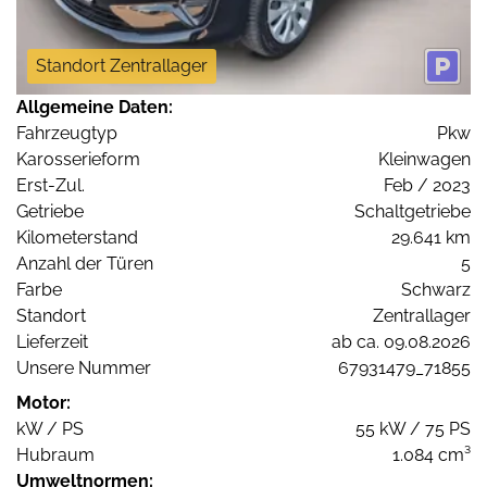
Standort Zentrallager
Allgemeine Daten:
Fahrzeugtyp
Pkw
Karosserieform
Kleinwagen
Erst-Zul.
Feb / 2023
Getriebe
Schaltgetriebe
Kilometerstand
29.641 km
Anzahl der Türen
5
Farbe
Schwarz
Standort
Zentrallager
Lieferzeit
ab ca. 09.08.2026
Unsere Nummer
67931479_71855
Motor:
kW / PS
55 kW / 75 PS
Hubraum
1.084 cm³
Umweltnormen: