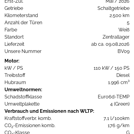
Erst-Zul.
Mai / 2026
Getriebe
Schaltgetriebe
Kilometerstand
2.500 km
Anzahl der Türen
5
Farbe
Weiß
Standort
Zentrallager
Lieferzeit
ab ca. 09.08.2026
Unsere Nummer
BV09
Motor:
kW / PS
110 kW / 150 PS
Treibstoff
Diesel
Hubraum
1.996 cm³
Umweltnormen:
Schadstoffklasse
Euro6d-TEMP
Umweltplakette
4 (Green)
Verbrauch und Emissionen nach WLTP:
Kraftstoffverbr. komb.
7,1 l/100km
CO
-Emissionen komb.
176 g/km
2
CO
-Klasse
G