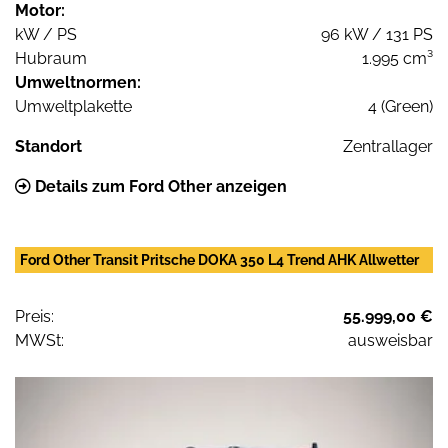
Motor:
kW / PS
96 kW / 131 PS
Hubraum
1.995 cm³
Umweltnormen:
Umweltplakette
4 (Green)
Standort
Zentrallager
Details zum Ford Other anzeigen
Ford Other Transit Pritsche DOKA 350 L4 Trend AHK Allwetter
Preis:
55.999,00 €
MWSt:
ausweisbar