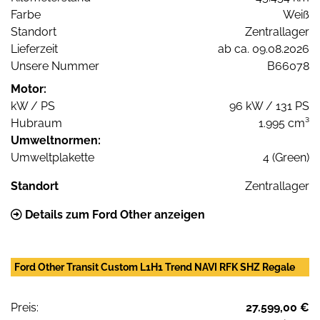
Farbe
Weiß
Standort
Zentrallager
Lieferzeit
ab ca. 09.08.2026
Unsere Nummer
B66078
Motor:
kW / PS
96 kW / 131 PS
Hubraum
1.995 cm³
Umweltnormen:
Umweltplakette
4 (Green)
Standort
Zentrallager
Details zum Ford Other anzeigen
Ford Other Transit Custom L1H1 Trend NAVI RFK SHZ Regale
Preis:
27.599,00 €