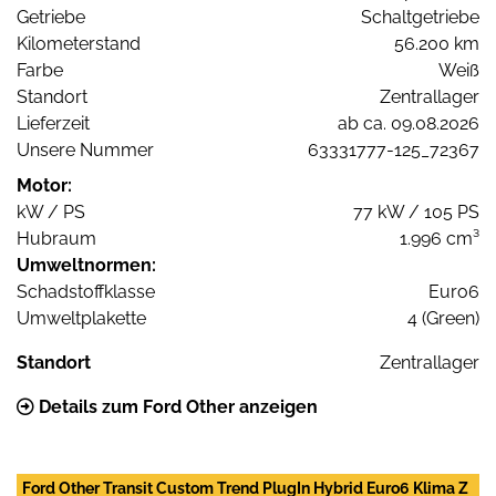
Getriebe
Schaltgetriebe
Kilometerstand
56.200 km
Farbe
Weiß
Standort
Zentrallager
Lieferzeit
ab ca. 09.08.2026
Unsere Nummer
63331777-125_72367
Motor:
kW / PS
77 kW / 105 PS
Hubraum
1.996 cm³
Umweltnormen:
Schadstoffklasse
Euro6
Umweltplakette
4 (Green)
Standort
Zentrallager
Details zum Ford Other anzeigen
Ford Other Transit Custom Trend PlugIn Hybrid Euro6 Klima Z