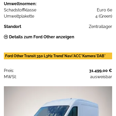
Umweltnormen:
Schadstoffklasse
Euro 6e
Umweltplakette
4 (Green)
Standort
Zentrallager
Details zum Ford Other anzeigen
Ford Other Transit 350 L3H2 Trend*Navi*ACC*Kamera*DAB*
Preis:
31.499,00 €
MWSt:
ausweisbar