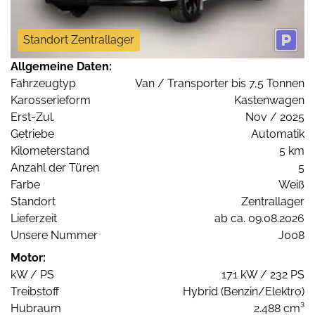
Standort Zentrallager
Allgemeine Daten:
Fahrzeugtyp
Van / Transporter bis 7,5 Tonnen
Karosserieform
Kastenwagen
Erst-Zul.
Nov / 2025
Getriebe
Automatik
Kilometerstand
5 km
Anzahl der Türen
5
Farbe
Weiß
Standort
Zentrallager
Lieferzeit
ab ca. 09.08.2026
Unsere Nummer
J008
Motor:
kW / PS
171 kW / 232 PS
Treibstoff
Hybrid (Benzin/Elektro)
Hubraum
2.488 cm³