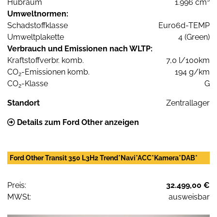
Hubraum
1.996 cm³
Umweltnormen:
Schadstoffklasse
Euro6d-TEMP
Umweltplakette
4 (Green)
Verbrauch und Emissionen nach WLTP:
Kraftstoffverbr. komb.
7,0 l/100km
CO
-Emissionen komb.
194 g/km
2
CO
-Klasse
G
2
Standort
Zentrallager
Details zum Ford Other anzeigen
Ford Other Transit 350 L3H2 Trend*Navi*ACC*Kamera*DAB*
Preis:
32.499,00 €
MWSt:
ausweisbar