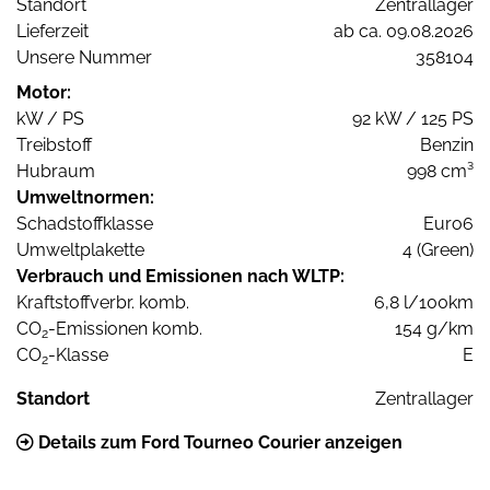
Standort
Zentrallager
Lieferzeit
ab ca. 09.08.2026
Unsere Nummer
358104
Motor:
kW / PS
92 kW / 125 PS
Treibstoff
Benzin
Hubraum
998 cm³
Umweltnormen:
Schadstoffklasse
Euro6
Umweltplakette
4 (Green)
Verbrauch und Emissionen nach WLTP:
Kraftstoffverbr. komb.
6,8 l/100km
CO
-Emissionen komb.
154 g/km
2
CO
-Klasse
E
2
Standort
Zentrallager
Details zum Ford Tourneo Courier anzeigen