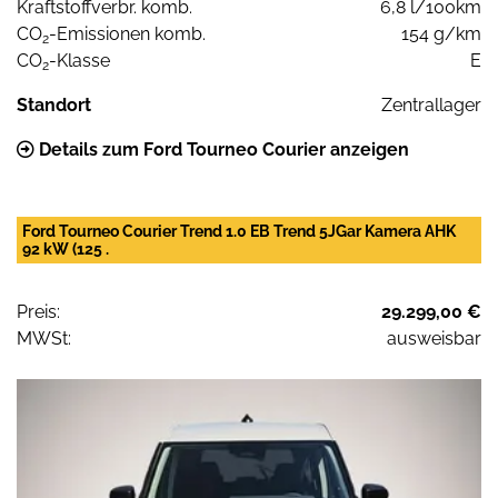
Kraftstoffverbr. komb.
6,8 l/100km
CO
-Emissionen komb.
154 g/km
2
CO
-Klasse
E
2
Standort
Zentrallager
Details zum Ford Tourneo Courier anzeigen
Ford Tourneo Courier Trend 1.0 EB Trend 5JGar Kamera AHK
92 kW (125 .
Preis:
29.299,00 €
MWSt:
ausweisbar