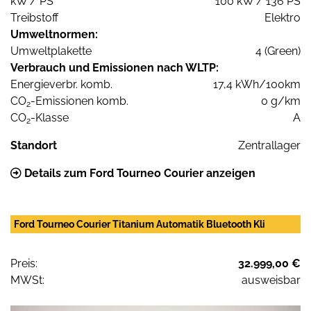
kW / PS
100 kW / 136 PS
Treibstoff
Elektro
Umweltnormen:
Umweltplakette
4 (Green)
Verbrauch und Emissionen nach WLTP:
Energieverbr. komb.
17,4 kWh/100km
CO
-Emissionen komb.
0 g/km
2
CO
-Klasse
A
2
Standort
Zentrallager
Details zum Ford Tourneo Courier anzeigen
Ford Tourneo Courier Titanium Automatik Bluetooth Kli
Preis:
32.999,00 €
MWSt:
ausweisbar