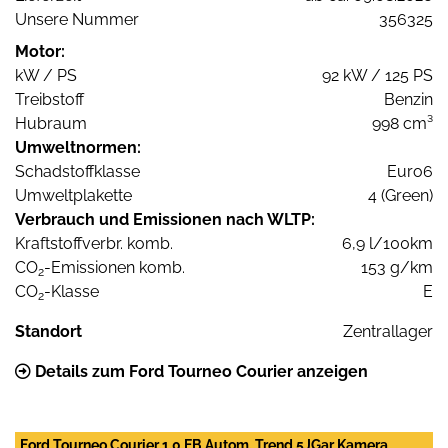
Unsere Nummer
356325
Motor:
kW / PS
92 kW / 125 PS
Treibstoff
Benzin
Hubraum
998 cm³
Umweltnormen:
Schadstoffklasse
Euro6
Umweltplakette
4 (Green)
Verbrauch und Emissionen nach WLTP:
Kraftstoffverbr. komb.
6,9 l/100km
CO
-Emissionen komb.
153 g/km
2
CO
-Klasse
E
2
Standort
Zentrallager
Details zum Ford Tourneo Courier anzeigen
Ford Tourneo Courier 1.0 EB Autom. Trend 5JGar Kamera