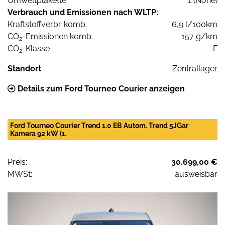
Umweltplakette
1 (None)
Verbrauch und Emissionen nach WLTP:
Kraftstoffverbr. komb.
6,9 l/100km
CO
-Emissionen komb.
157 g/km
2
CO
-Klasse
F
2
Standort
Zentrallager
Details zum Ford Tourneo Courier anzeigen
Ford Tourneo Courier Trend 1.0 EB Autom. Trend 5JGar
Kamera 92 kW (1.
Preis:
30.699,00 €
MWSt:
ausweisbar