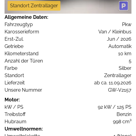
Standort Zentrallager
Allgemeine Daten:
Fahrzeugtyp
Pkw
Karosserieform
Van / Kleinbus
Erst-Zul.
Jun / 2026
Getriebe
Automatik
Kilometerstand
10 km
Anzahl der Türen
5
Farbe
Silber
Standort
Zentrallager
Lieferzeit
ab ca. 11.09.2026
Unsere Nummer
GW-V2157
Motor:
kW / PS
92 kW / 125 PS
Treibstoff
Benzin
Hubraum
998 cm³
Umweltnormen: