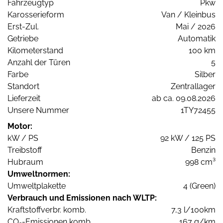
Fahrzeugtyp
Pkw
Karosserieform
Van / Kleinbus
Erst-Zul.
Mai / 2026
Getriebe
Automatik
Kilometerstand
100 km
Anzahl der Türen
5
Farbe
Silber
Standort
Zentrallager
Lieferzeit
ab ca. 09.08.2026
Unsere Nummer
1TY72455
Motor:
kW / PS
92 kW / 125 PS
Treibstoff
Benzin
Hubraum
998 cm³
Umweltnormen:
Umweltplakette
4 (Green)
Verbrauch und Emissionen nach WLTP:
Kraftstoffverbr. komb.
7,3 l/100km
CO
-Emissionen komb.
167 g/km