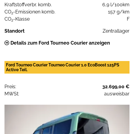
Kraftstoffverbr. komb.
6,9 l/100km
CO
-Emissionen komb.
157 g/km
2
CO
-Klasse
F
2
Standort
Zentrallager
Details zum Ford Tourneo Courier anzeigen
Ford Tourneo Courier Tourneo Courier 1.0 EcoBoost 125PS
Active Teil.
Preis:
32.699,00 €
MWSt:
ausweisbar