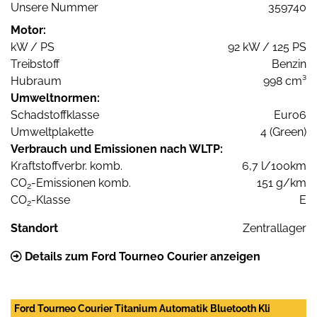
Unsere Nummer
359740
Motor:
kW / PS
92 kW / 125 PS
Treibstoff
Benzin
Hubraum
998 cm³
Umweltnormen:
Schadstoffklasse
Euro6
Umweltplakette
4 (Green)
Verbrauch und Emissionen nach WLTP:
Kraftstoffverbr. komb.
6,7 l/100km
CO
-Emissionen komb.
151 g/km
2
CO
-Klasse
E
2
Standort
Zentrallager
Details zum Ford Tourneo Courier anzeigen
Ford Tourneo Courier Titanium Automatik Bluetooth Kli