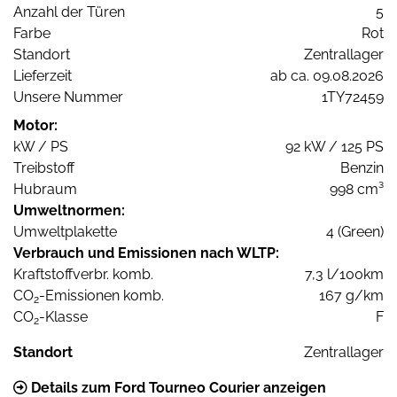
Anzahl der Türen
5
Farbe
Rot
Standort
Zentrallager
Lieferzeit
ab ca. 09.08.2026
Unsere Nummer
1TY72459
Motor:
kW / PS
92 kW / 125 PS
Treibstoff
Benzin
Hubraum
998 cm³
Umweltnormen:
Umweltplakette
4 (Green)
Verbrauch und Emissionen nach WLTP:
Kraftstoffverbr. komb.
7,3 l/100km
CO
-Emissionen komb.
167 g/km
2
CO
-Klasse
F
2
Standort
Zentrallager
Details zum Ford Tourneo Courier anzeigen