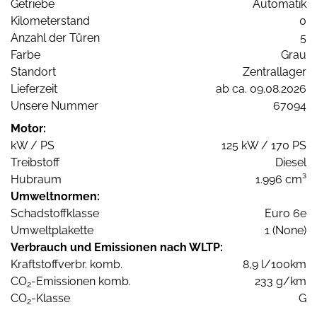
Getriebe
Automatik
Kilometerstand
0
Anzahl der Türen
5
Farbe
Grau
Standort
Zentrallager
Lieferzeit
ab ca. 09.08.2026
Unsere Nummer
67094
Motor:
kW / PS
125 kW / 170 PS
Treibstoff
Diesel
Hubraum
1.996 cm³
Umweltnormen:
Schadstoffklasse
Euro 6e
Umweltplakette
1 (None)
Verbrauch und Emissionen nach WLTP:
Kraftstoffverbr. komb.
8,9 l/100km
CO
-Emissionen komb.
233 g/km
2
CO
-Klasse
G
2