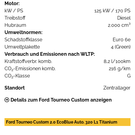
Motor:
kW / PS
125 kW / 170 PS
Treibstoff
Diesel
Hubraum
2.000 cm³
Umweltnormen:
Schadstoffklasse
Euro 6e
Umweltplakette
4 (Green)
Verbrauch und Emissionen nach WLTP:
Kraftstoffverbr. komb.
8,2 l/100km
CO
-Emissionen komb.
216 g/km
2
CO
-Klasse
G
2
Standort
Zentrallager
Details zum Ford Tourneo Custom anzeigen
Ford Tourneo Custom 2.0 EcoBlue Auto. 320 L1 Titanium