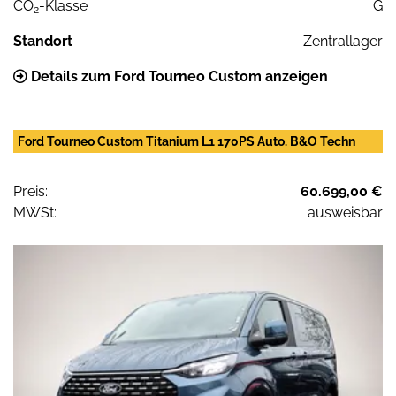
CO
-Klasse
G
2
Standort
Zentrallager
Details zum Ford Tourneo Custom anzeigen
Ford Tourneo Custom Titanium L1 170PS Auto. B&O Techn
Preis:
60.699,00 €
MWSt:
ausweisbar