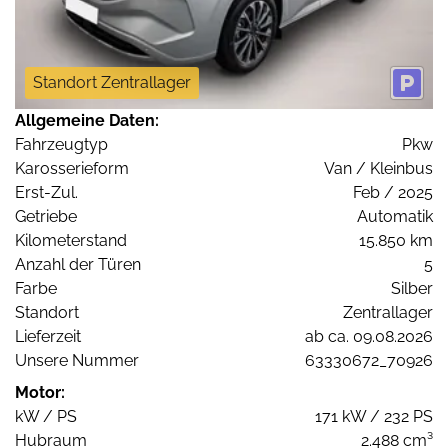
Standort Zentrallager
Allgemeine Daten:
Fahrzeugtyp
Pkw
Karosserieform
Van / Kleinbus
Erst-Zul.
Feb / 2025
Getriebe
Automatik
Kilometerstand
15.850 km
Anzahl der Türen
5
Farbe
Silber
Standort
Zentrallager
Lieferzeit
ab ca. 09.08.2026
Unsere Nummer
63330672_70926
Motor:
kW / PS
171 kW / 232 PS
Hubraum
2.488 cm³