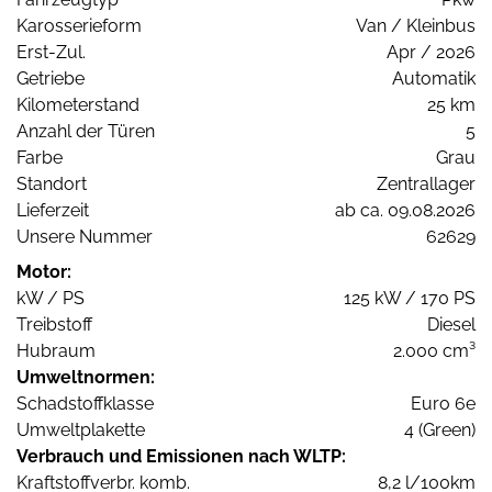
Karosserieform
Van / Kleinbus
Erst-Zul.
Apr / 2026
Getriebe
Automatik
Kilometerstand
25 km
Anzahl der Türen
5
Farbe
Grau
Standort
Zentrallager
Lieferzeit
ab ca. 09.08.2026
Unsere Nummer
62629
Motor:
kW / PS
125 kW / 170 PS
Treibstoff
Diesel
Hubraum
2.000 cm³
Umweltnormen:
Schadstoffklasse
Euro 6e
Umweltplakette
4 (Green)
Verbrauch und Emissionen nach WLTP:
Kraftstoffverbr. komb.
8,2 l/100km