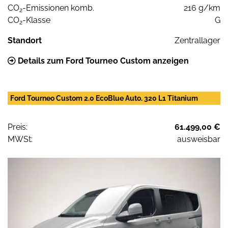
CO
-Emissionen komb.
216 g/km
2
CO
-Klasse
G
2
Standort
Zentrallager
Details zum Ford Tourneo Custom anzeigen
Ford Tourneo Custom 2.0 EcoBlue Auto. 320 L1 Titanium
Preis:
61.499,00 €
MWSt:
ausweisbar