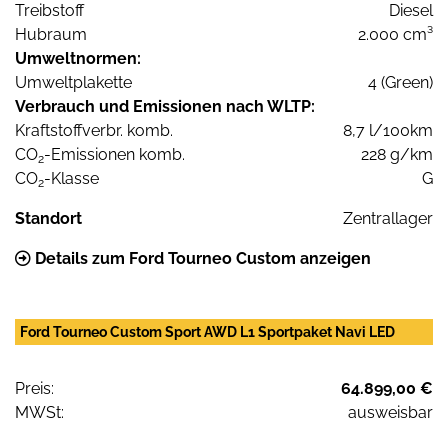
Treibstoff
Diesel
Hubraum
2.000 cm³
Umweltnormen:
Umweltplakette
4 (Green)
Verbrauch und Emissionen nach WLTP:
Kraftstoffverbr. komb.
8,7 l/100km
CO
-Emissionen komb.
228 g/km
2
CO
-Klasse
G
2
Standort
Zentrallager
Details zum Ford Tourneo Custom anzeigen
Ford Tourneo Custom Sport AWD L1 Sportpaket Navi LED
Preis:
64.899,00 €
MWSt:
ausweisbar