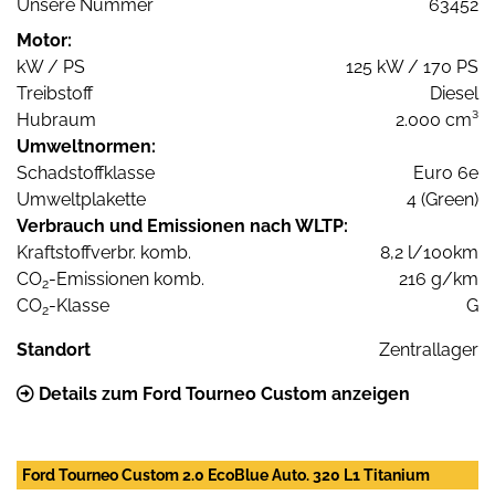
Unsere Nummer
63452
Motor:
kW / PS
125 kW / 170 PS
Treibstoff
Diesel
Hubraum
2.000 cm³
Umweltnormen:
Schadstoffklasse
Euro 6e
Umweltplakette
4 (Green)
Verbrauch und Emissionen nach WLTP:
Kraftstoffverbr. komb.
8,2 l/100km
CO
-Emissionen komb.
216 g/km
2
CO
-Klasse
G
2
Standort
Zentrallager
Details zum Ford Tourneo Custom anzeigen
Ford Tourneo Custom 2.0 EcoBlue Auto. 320 L1 Titanium