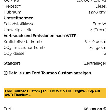
kW / PS
125 kW / 170 PS
Treibstoff
Diesel
Hubraum
1.996 cm³
Umweltnormen:
Schadstoffklasse
Euro6d
Umweltplakette
4 (Green)
Verbrauch und Emissionen nach WLTP:
Kraftstoffverbr. komb.
8,2 l/100km
CO
-Emissionen komb.
251 g/km
2
CO
-Klasse
G
2
Standort
Zentrallager
Details zum Ford Tourneo Custom anzeigen
Ford Tourneo Custom 320 L1 BUS 2.0 TDCi 125kW 8Gg-Aut
AWD Titanium -
Preis:
66.499,00 €