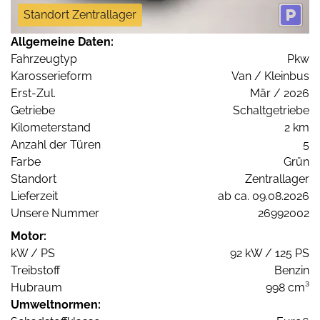
Standort Zentrallager
Allgemeine Daten:
Fahrzeugtyp
Pkw
Karosserieform
Van / Kleinbus
Erst-Zul.
Mär / 2026
Getriebe
Schaltgetriebe
Kilometerstand
2 km
Anzahl der Türen
5
Farbe
Grün
Standort
Zentrallager
Lieferzeit
ab ca. 09.08.2026
Unsere Nummer
26992002
Motor:
kW / PS
92 kW / 125 PS
Treibstoff
Benzin
Hubraum
998 cm³
Umweltnormen: