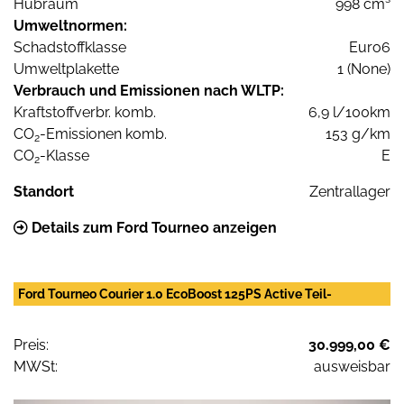
Hubraum
998 cm³
Umweltnormen:
Schadstoffklasse
Euro6
Umweltplakette
1 (None)
Verbrauch und Emissionen nach WLTP:
Kraftstoffverbr. komb.
6,9 l/100km
CO
-Emissionen komb.
153 g/km
2
CO
-Klasse
E
2
Standort
Zentrallager
Details zum Ford Tourneo anzeigen
Ford Tourneo Courier 1.0 EcoBoost 125PS Active Teil-
Preis:
30.999,00 €
MWSt:
ausweisbar