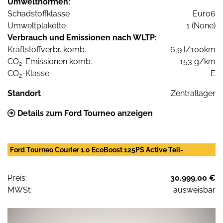
Umweltnormen:
Schadstoffklasse
Euro6
Umweltplakette
1 (None)
Verbrauch und Emissionen nach WLTP:
Kraftstoffverbr. komb.
6,9 l/100km
CO
-Emissionen komb.
153 g/km
2
CO
-Klasse
E
2
Standort
Zentrallager
Details zum Ford Tourneo anzeigen
Ford Tourneo Courier 1.0 EcoBoost 125PS Active Teil-
Preis:
30.999,00 €
MWSt:
ausweisbar