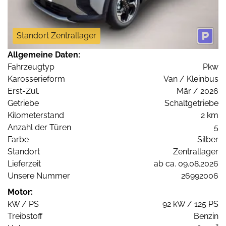
Standort Zentrallager
Allgemeine Daten:
Fahrzeugtyp
Pkw
Karosserieform
Van / Kleinbus
Erst-Zul.
Mär / 2026
Getriebe
Schaltgetriebe
Kilometerstand
2 km
Anzahl der Türen
5
Farbe
Silber
Standort
Zentrallager
Lieferzeit
ab ca. 09.08.2026
Unsere Nummer
26992006
Motor:
kW / PS
92 kW / 125 PS
Treibstoff
Benzin