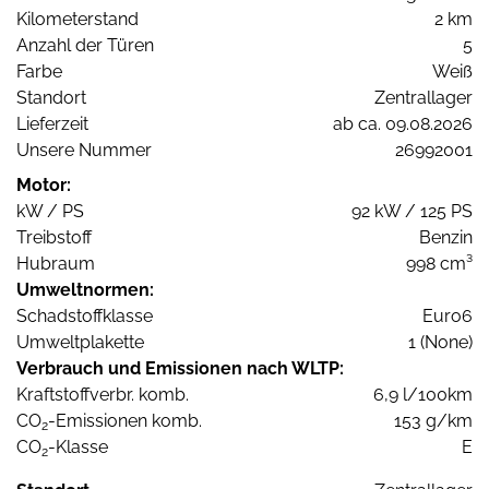
Kilometerstand
2 km
Anzahl der Türen
5
Farbe
Weiß
Standort
Zentrallager
Lieferzeit
ab ca. 09.08.2026
Unsere Nummer
26992001
Motor:
kW / PS
92 kW / 125 PS
Treibstoff
Benzin
Hubraum
998 cm³
Umweltnormen:
Schadstoffklasse
Euro6
Umweltplakette
1 (None)
Verbrauch und Emissionen nach WLTP:
Kraftstoffverbr. komb.
6,9 l/100km
CO
-Emissionen komb.
153 g/km
2
CO
-Klasse
E
2