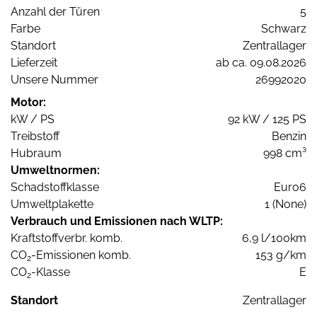
Anzahl der Türen
5
Farbe
Schwarz
Standort
Zentrallager
Lieferzeit
ab ca. 09.08.2026
Unsere Nummer
26992020
Motor:
kW / PS
92 kW / 125 PS
Treibstoff
Benzin
Hubraum
998 cm³
Umweltnormen:
Schadstoffklasse
Euro6
Umweltplakette
1 (None)
Verbrauch und Emissionen nach WLTP:
Kraftstoffverbr. komb.
6,9 l/100km
CO
-Emissionen komb.
153 g/km
2
CO
-Klasse
E
2
Standort
Zentrallager