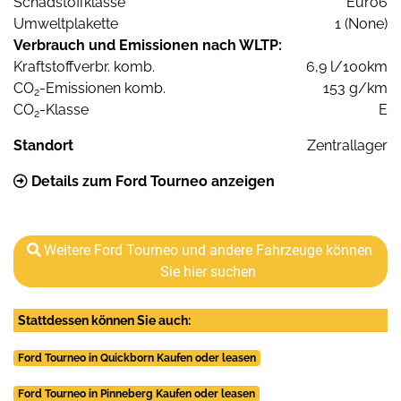
Schadstoffklasse
Euro6
Umweltplakette
1 (None)
Verbrauch und Emissionen nach WLTP:
Kraftstoffverbr. komb.
6,9 l/100km
CO
-Emissionen komb.
153 g/km
2
CO
-Klasse
E
2
Standort
Zentrallager
Details zum Ford Tourneo anzeigen
Weitere Ford Tourneo und andere Fahrzeuge können
Sie hier suchen
Stattdessen können Sie auch:
Ford Tourneo in Quickborn Kaufen oder leasen
Ford Tourneo in Pinneberg Kaufen oder leasen