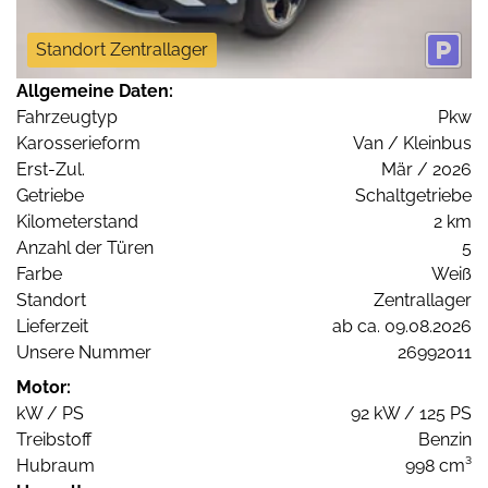
Standort Zentrallager
Allgemeine Daten:
Fahrzeugtyp
Pkw
Karosserieform
Van / Kleinbus
Erst-Zul.
Mär / 2026
Getriebe
Schaltgetriebe
Kilometerstand
2 km
Anzahl der Türen
5
Farbe
Weiß
Standort
Zentrallager
Lieferzeit
ab ca. 09.08.2026
Unsere Nummer
26992011
Motor:
kW / PS
92 kW / 125 PS
Treibstoff
Benzin
Hubraum
998 cm³