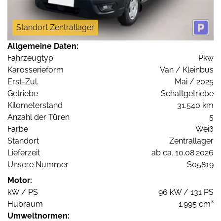
Standort Zentrallager
Allgemeine Daten:
Fahrzeugtyp
Pkw
Karosserieform
Van / Kleinbus
Erst-Zul.
Mai / 2025
Getriebe
Schaltgetriebe
Kilometerstand
31.540 km
Anzahl der Türen
5
Farbe
Weiß
Standort
Zentrallager
Lieferzeit
ab ca. 10.08.2026
Unsere Nummer
S05819
Motor:
kW / PS
96 kW / 131 PS
Hubraum
1.995 cm³
Umweltnormen: