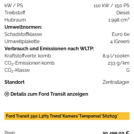
kW / PS
110 kW / 150 PS
Treibstoff
Diesel
Hubraum
1.998 cm³
Umweltnormen:
Schadstoffklasse
Euro 6e
Umweltplakette
4 (Green)
Verbrauch und Emissionen nach WLTP:
Kraftstoffverbr. komb.
8,9 l/100km
CO
-Emissionen komb.
233 g/km
2
CO
-Klasse
G
2
Standort
Zentrallager
Details zum Ford Transit anzeigen
Ford Transit 350 L3H3 Trend*Kamera*Tempomat*Sitzhzg*
Preis:
30.499,00 €