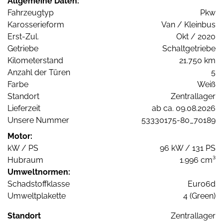
Allgemeine Daten:
Fahrzeugtyp
Pkw
Karosserieform
Van / Kleinbus
Erst-Zul.
Okt / 2020
Getriebe
Schaltgetriebe
Kilometerstand
21.750 km
Anzahl der Türen
5
Farbe
Weiß
Standort
Zentrallager
Lieferzeit
ab ca. 09.08.2026
Unsere Nummer
53330175-80_70189
Motor:
kW / PS
96 kW / 131 PS
Hubraum
1.996 cm³
Umweltnormen:
Schadstoffklasse
Euro6d
Umweltplakette
4 (Green)
Standort
Zentrallager