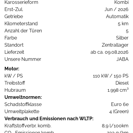
Karosserieform
Kombi
Erst-Zul.
Jun / 2026
Getriebe
Automatik
Kilometerstand
5 km
Anzahl der Türen
5
Farbe
Silber
Standort
Zentrallager
Lieferzeit
ab ca. 09.08.2026
Unsere Nummer
JABA
Motor:
kW / PS
110 kW / 150 PS
Treibstoff
Diesel
Hubraum
1.998 cm³
Umweltnormen:
Schadstoffklasse
Euro 6e
Umweltplakette
4 (Green)
Verbrauch und Emissionen nach WLTP:
Kraftstoffverbr. komb.
8,9 l/100km
CO
-Emissionen komb.
233 g/km