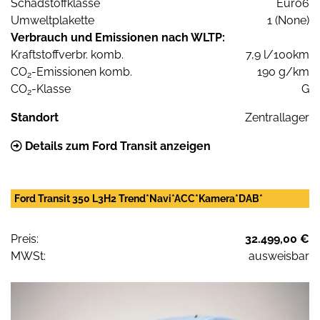
Schadstoffklasse
Euro6
Umweltplakette
1 (None)
Verbrauch und Emissionen nach WLTP:
Kraftstoffverbr. komb.
7,9 l/100km
CO
-Emissionen komb.
190 g/km
2
CO
-Klasse
G
2
Standort
Zentrallager
Details zum Ford Transit anzeigen
Ford Transit 350 L3H2 Trend*Navi*ACC*Kamera*DAB*
Preis:
32.499,00 €
MWSt:
ausweisbar