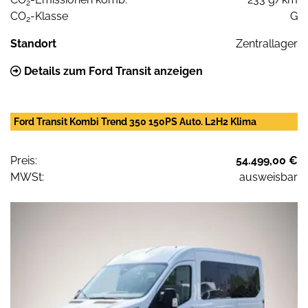
2
CO
-Klasse
G
2
Standort
Zentrallager
Details zum Ford Transit anzeigen
Ford Transit Kombi Trend 350 150PS Auto. L2H2 Klima
Preis:
54.499,00 €
MWSt:
ausweisbar