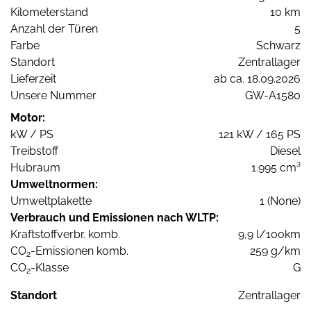
Kilometerstand
10 km
Anzahl der Türen
5
Farbe
Schwarz
Standort
Zentrallager
Lieferzeit
ab ca. 18.09.2026
Unsere Nummer
GW-A1580
Motor:
kW / PS
121 kW / 165 PS
Treibstoff
Diesel
Hubraum
1.995 cm³
Umweltnormen:
Umweltplakette
1 (None)
Verbrauch und Emissionen nach WLTP:
Kraftstoffverbr. komb.
9,9 l/100km
CO
-Emissionen komb.
259 g/km
2
CO
-Klasse
G
2
Standort
Zentrallager