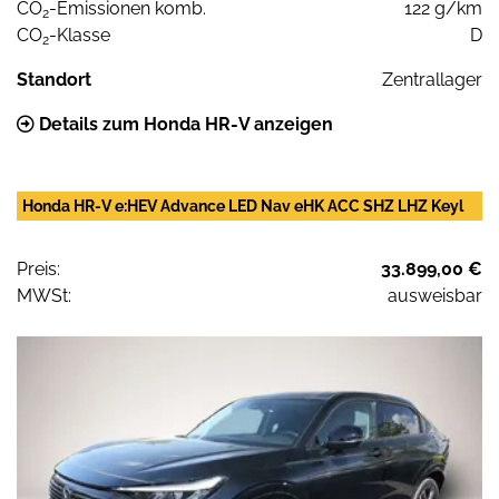
CO
-Emissionen komb.
122 g/km
2
CO
-Klasse
D
2
Standort
Zentrallager
Details zum Honda HR-V anzeigen
Honda HR-V e:HEV Advance LED Nav eHK ACC SHZ LHZ Keyl
Preis:
33.899,00 €
MWSt:
ausweisbar