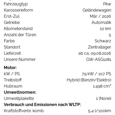
Fahrzeugtyp
Pkw
Karosserieform
Geländewagen
Erst-Zul.
Mär / 2026
Getriebe
Automatik
Kilometerstand
10 km
Anzahl der Türen
5
Farbe
Schwarz
Standort
Zentrallager
Lieferzeit
ab ca. 09.08.2026
Unsere Nummer
GW-ASG1281
Motor:
kW / PS
79 kW / 107 PS
Treibstoff
Hybrid (Benzin/Elektro)
Hubraum
1.498 cm³
Umweltnormen:
Umweltplakette
1 (None)
Verbrauch und Emissionen nach WLTP:
Kraftstoffverbr. komb.
5,4 l/100km