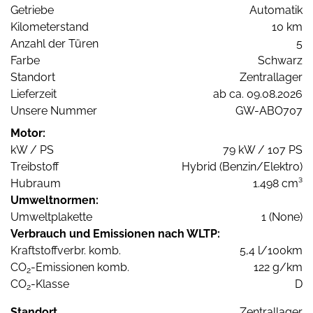
Getriebe
Automatik
Kilometerstand
10 km
Anzahl der Türen
5
Farbe
Schwarz
Standort
Zentrallager
Lieferzeit
ab ca. 09.08.2026
Unsere Nummer
GW-ABO707
Motor:
kW / PS
79 kW / 107 PS
Treibstoff
Hybrid (Benzin/Elektro)
Hubraum
1.498 cm³
Umweltnormen:
Umweltplakette
1 (None)
Verbrauch und Emissionen nach WLTP:
Kraftstoffverbr. komb.
5,4 l/100km
CO
-Emissionen komb.
122 g/km
2
CO
-Klasse
D
2
Standort
Zentrallager