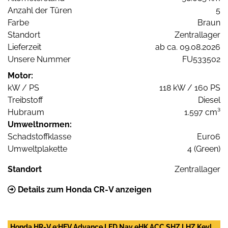
Anzahl der Türen
5
Farbe
Braun
Standort
Zentrallager
Lieferzeit
ab ca. 09.08.2026
Unsere Nummer
FU533502
Motor:
kW / PS
118 kW / 160 PS
Treibstoff
Diesel
Hubraum
1.597 cm³
Umweltnormen:
Schadstoffklasse
Euro6
Umweltplakette
4 (Green)
Standort
Zentrallager
Details zum Honda CR-V anzeigen
Honda HR-V e:HEV Advance LED Nav eHK ACC SHZ LHZ Keyl