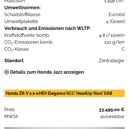
Hubraum
1.498 cm³
Umweltnormen:
Schadstoffklasse
Euro6d
Umweltplakette
4 (Green)
Verbrauch und Emissionen nach WLTP:
Kraftstoffverbr. komb.
4,8 l/100km
CO
-Emissionen komb.
110 g/km
2
CO
-Klasse
C
2
Standort
Zentrallager
Details zum Honda Jazz anzeigen
Honda ZR-V 2.0 e:HEV Elegance*ACC*HeadUp*Navi*DAB
Preis:
33.499,00 €
MWSt:
ausweisbar