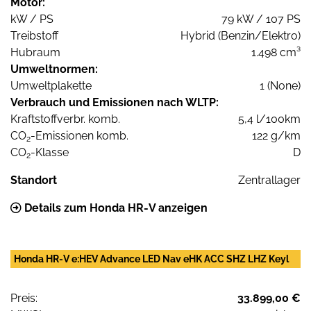
Motor:
kW / PS
79 kW / 107 PS
Treibstoff
Hybrid (Benzin/Elektro)
Hubraum
1.498 cm³
Umweltnormen:
Umweltplakette
1 (None)
Verbrauch und Emissionen nach WLTP:
Kraftstoffverbr. komb.
5,4 l/100km
CO
-Emissionen komb.
122 g/km
2
CO
-Klasse
D
2
Standort
Zentrallager
Details zum Honda HR-V anzeigen
Honda HR-V e:HEV Advance LED Nav eHK ACC SHZ LHZ Keyl
Preis:
33.899,00 €