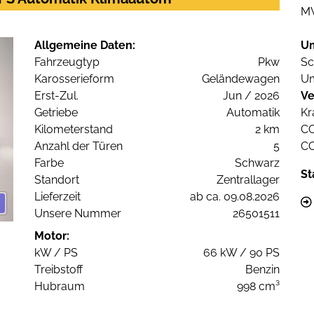
M
Allgemeine Daten:
U
Fahrzeugtyp
Pkw
Sc
Karosserieform
Geländewagen
Um
Erst-Zul.
Jun / 2026
Ve
Getriebe
Automatik
Kr
Kilometerstand
2 km
C
Anzahl der Türen
5
C
Farbe
Schwarz
St
Standort
Zentrallager
Lieferzeit
ab ca. 09.08.2026
Unsere Nummer
26501511
Motor:
kW / PS
66 kW / 90 PS
Treibstoff
Benzin
Hubraum
998 cm³