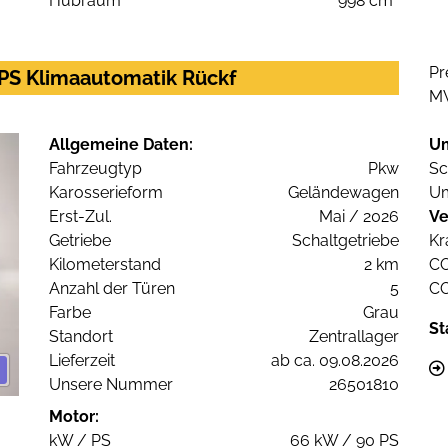
Hubraum
998 cm³
Pr
0PS Klimaautomatik Rückf
M
Allgemeine Daten:
U
Fahrzeugtyp
Pkw
Sc
Karosserieform
Geländewagen
Um
Erst-Zul.
Mai / 2026
Ve
Getriebe
Schaltgetriebe
Kr
Kilometerstand
2 km
C
Anzahl der Türen
5
C
Farbe
Grau
St
Standort
Zentrallager
Lieferzeit
ab ca. 09.08.2026
Unsere Nummer
26501810
Motor:
kW / PS
66 kW / 90 PS