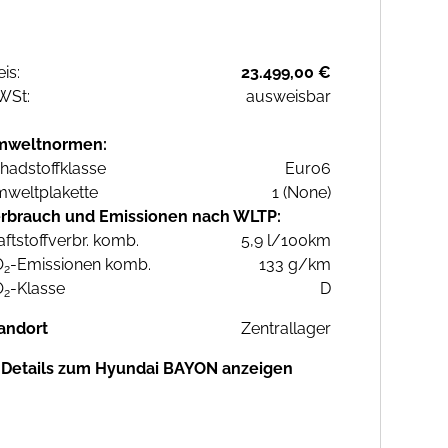
eis:
23.499,00 €
WSt:
ausweisbar
mweltnormen:
hadstoffklasse
Euro6
weltplakette
1 (None)
rbrauch und Emissionen nach WLTP:
aftstoffverbr. komb.
5,9 l/100km
O
-Emissionen komb.
133 g/km
2
O
-Klasse
D
2
andort
Zentrallager
Details zum Hyundai BAYON anzeigen