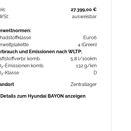
eis:
27.399,00 €
WSt:
ausweisbar
mweltnormen:
hadstoffklasse
Euro6
weltplakette
4 (Green)
rbrauch und Emissionen nach WLTP:
aftstoffverbr. komb.
5,8 l/100km
O
-Emissionen komb.
132 g/km
2
O
-Klasse
D
2
andort
Zentrallager
Details zum Hyundai BAYON anzeigen