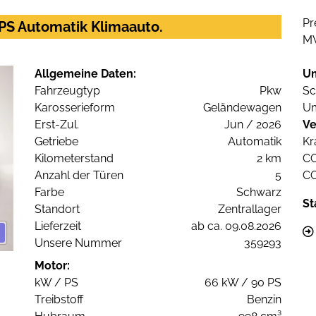
Pr
PS Automatik Klimaauto.
M
Allgemeine Daten:
U
Fahrzeugtyp
Pkw
Sc
Karosserieform
Geländewagen
Um
Erst-Zul.
Jun / 2026
Ve
Getriebe
Automatik
Kr
Kilometerstand
2 km
C
Anzahl der Türen
5
C
Farbe
Schwarz
St
Standort
Zentrallager
Lieferzeit
ab ca. 09.08.2026
Unsere Nummer
359293
Motor:
kW / PS
66 kW / 90 PS
Treibstoff
Benzin