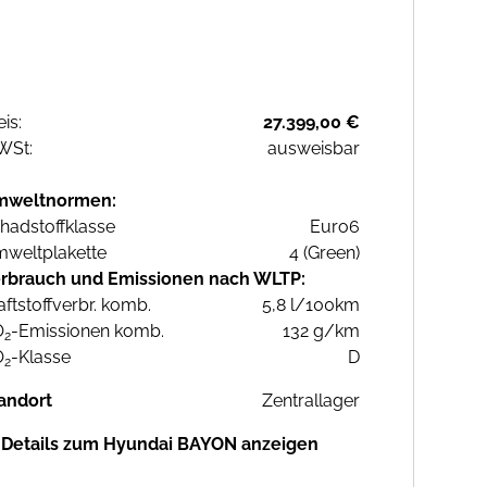
eis:
27.399,00 €
WSt:
ausweisbar
mweltnormen:
hadstoffklasse
Euro6
weltplakette
4 (Green)
rbrauch und Emissionen nach WLTP:
aftstoffverbr. komb.
5,8 l/100km
O
-Emissionen komb.
132 g/km
2
O
-Klasse
D
2
andort
Zentrallager
Details zum Hyundai BAYON anzeigen