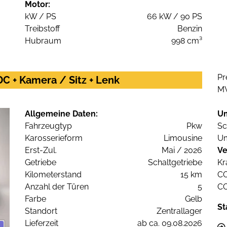
Motor:
kW / PS
66 kW / 90 PS
Treibstoff
Benzin
Hubraum
998 cm³
Pr
C + Kamera / Sitz + Lenk
M
Allgemeine Daten:
U
Fahrzeugtyp
Pkw
Sc
Karosserieform
Limousine
Um
Erst-Zul.
Mai / 2026
Ve
Getriebe
Schaltgetriebe
Kr
Kilometerstand
15 km
C
Anzahl der Türen
5
C
Farbe
Gelb
St
Standort
Zentrallager
Lieferzeit
ab ca. 09.08.2026