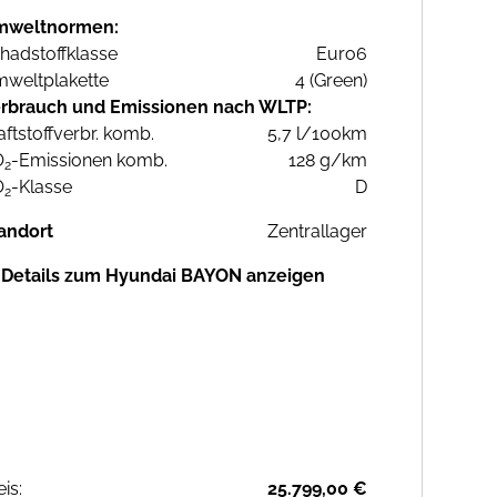
mweltnormen:
hadstoffklasse
Euro6
weltplakette
4 (Green)
rbrauch und Emissionen nach WLTP:
aftstoffverbr. komb.
5,7 l/100km
O
-Emissionen komb.
128 g/km
2
O
-Klasse
D
2
andort
Zentrallager
Details zum Hyundai BAYON anzeigen
eis:
25.799,00 €