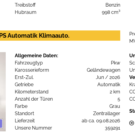
Treibstoff
Benzin
Hubraum
998 cm³
Pr
PS Automatik Klimaauto.
M
Allgemeine Daten:
U
Fahrzeugtyp
Pkw
Sc
Karosserieform
Geländewagen
Um
Erst-Zul.
Jun / 2026
Ve
Getriebe
Automatik
Kr
Kilometerstand
2 km
C
Anzahl der Türen
5
C
Farbe
Grau
St
Standort
Zentrallager
Lieferzeit
ab ca. 09.08.2026
Unsere Nummer
359291