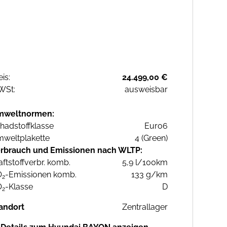
eis:
24.499,00 €
WSt:
ausweisbar
mweltnormen:
hadstoffklasse
Euro6
weltplakette
4 (Green)
rbrauch und Emissionen nach WLTP:
aftstoffverbr. komb.
5,9 l/100km
O
-Emissionen komb.
133 g/km
2
O
-Klasse
D
2
andort
Zentrallager