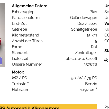
Allgemeine Daten:
U
Fahrzeugtyp
Pkw
Sc
Karosserieform
Geländewagen
Um
Erst-Zul.
Dez / 2025
Ve
Getriebe
Schaltgetriebe
Kr
Kilometerstand
15 km
C
Anzahl der Türen
5
C
Farbe
Rot
St
Standort
Zentrallager
Lieferzeit
ab ca. 09.08.2026
Unsere Nummer
357676
Motor:
kW / PS
58 kW / 79 PS
Treibstoff
Benzin
Hubraum
1.197 cm³
Pr
0PS Automatik Klimaautom