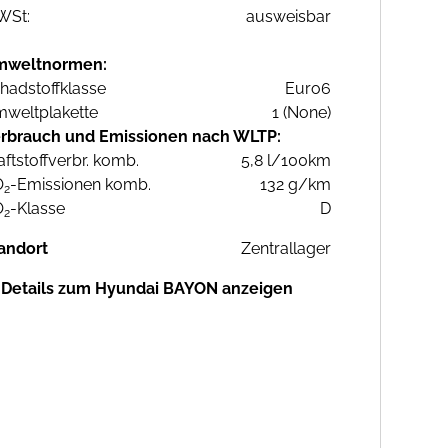
WSt:
ausweisbar
mweltnormen:
hadstoffklasse
Euro6
weltplakette
1 (None)
rbrauch und Emissionen nach WLTP:
aftstoffverbr. komb.
5,8 l/100km
O
-Emissionen komb.
132 g/km
2
O
-Klasse
D
2
andort
Zentrallager
Details zum Hyundai BAYON anzeigen