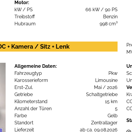
Motor:
kW / PS
66 kW / 90 PS
Treibstoff
Benzin
Hubraum
998 cm³
Pr
C + Kamera / Sitz + Lenk
M
Allgemeine Daten:
U
Fahrzeugtyp
Pkw
Sc
Karosserieform
Limousine
Um
Erst-Zul.
Mai / 2026
Ve
Getriebe
Schaltgetriebe
Kr
Kilometerstand
15 km
C
Anzahl der Türen
5
C
Farbe
Gelb
St
Standort
Zentrallager
Lieferzeit
ab ca. 09.08.2026