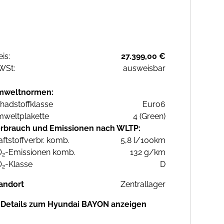
eis:
27.399,00 €
WSt:
ausweisbar
mweltnormen:
hadstoffklasse
Euro6
weltplakette
4 (Green)
rbrauch und Emissionen nach WLTP:
aftstoffverbr. komb.
5,8 l/100km
O
-Emissionen komb.
132 g/km
2
O
-Klasse
D
2
andort
Zentrallager
Details zum Hyundai BAYON anzeigen