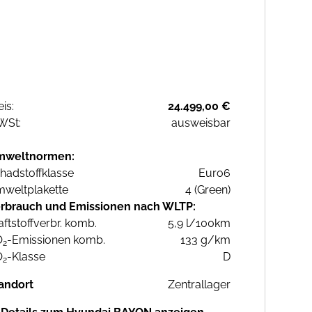
eis:
24.499,00 €
WSt:
ausweisbar
mweltnormen:
hadstoffklasse
Euro6
weltplakette
4 (Green)
rbrauch und Emissionen nach WLTP:
aftstoffverbr. komb.
5,9 l/100km
O
-Emissionen komb.
133 g/km
2
O
-Klasse
D
2
andort
Zentrallager