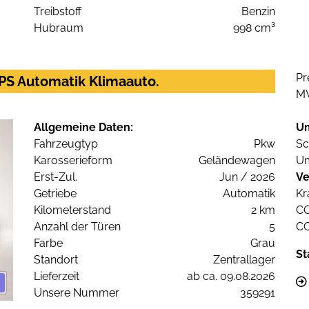
Treibstoff
Benzin
Hubraum
998 cm³
Pr
PS Automatik Klimaauto.
M
Allgemeine Daten:
U
Fahrzeugtyp
Pkw
Sc
Karosserieform
Geländewagen
Um
Erst-Zul.
Jun / 2026
Ve
Getriebe
Automatik
Kr
Kilometerstand
2 km
C
Anzahl der Türen
5
C
Farbe
Grau
St
Standort
Zentrallager
Lieferzeit
ab ca. 09.08.2026
Unsere Nummer
359291