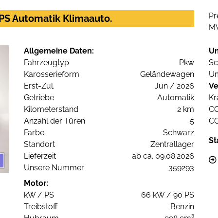
Pr
PS Automatik Klimaauto.
M
Allgemeine Daten:
U
Fahrzeugtyp
Pkw
Sc
Karosserieform
Geländewagen
Um
Erst-Zul.
Jun / 2026
Ve
Getriebe
Automatik
Kr
Kilometerstand
2 km
C
Anzahl der Türen
5
C
Farbe
Schwarz
St
Standort
Zentrallager
Lieferzeit
ab ca. 09.08.2026
Unsere Nummer
359293
Motor:
kW / PS
66 kW / 90 PS
Treibstoff
Benzin