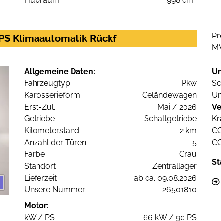
Hubraum
998 cm³
Pr
0PS Klimaautomatik Rückf
M
Allgemeine Daten:
U
Fahrzeugtyp
Pkw
Sc
Karosserieform
Geländewagen
Um
Erst-Zul.
Mai / 2026
Ve
Getriebe
Schaltgetriebe
Kr
Kilometerstand
2 km
C
Anzahl der Türen
5
C
Farbe
Grau
St
Standort
Zentrallager
Lieferzeit
ab ca. 09.08.2026
Unsere Nummer
26501810
Motor:
kW / PS
66 kW / 90 PS