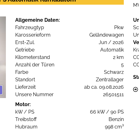
M
Allgemeine Daten:
U
Fahrzeugtyp
Pkw
Sc
Karosserieform
Geländewagen
Um
Erst-Zul.
Jun / 2026
Ve
Getriebe
Automatik
Kr
Kilometerstand
2 km
C
Anzahl der Türen
5
C
Farbe
Schwarz
St
Standort
Zentrallager
Lieferzeit
ab ca. 09.08.2026
Unsere Nummer
26501511
Motor:
kW / PS
66 kW / 90 PS
Treibstoff
Benzin
Hubraum
998 cm³