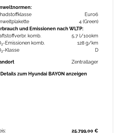
mweltnormen:
hadstoffklasse
Euro6
weltplakette
4 (Green)
rbrauch und Emissionen nach WLTP:
aftstoffverbr. komb.
5,7 l/100km
O
-Emissionen komb.
128 g/km
2
O
-Klasse
D
2
andort
Zentrallager
Details zum Hyundai BAYON anzeigen
eis:
25.799,00 €