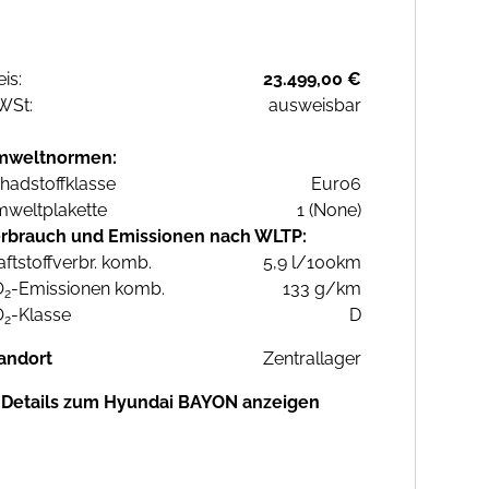
eis:
23.499,00 €
WSt:
ausweisbar
mweltnormen:
hadstoffklasse
Euro6
weltplakette
1 (None)
rbrauch und Emissionen nach WLTP:
aftstoffverbr. komb.
5,9 l/100km
O
-Emissionen komb.
133 g/km
2
O
-Klasse
D
2
andort
Zentrallager
Details zum Hyundai BAYON anzeigen