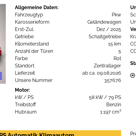
Allgemeine Daten:
U
Fahrzeugtyp
Pkw
Sc
Karosserieform
Geländewagen
Um
Erst-Zul.
Dez / 2025
Ve
Getriebe
Schaltgetriebe
Kr
Kilometerstand
15 km
C
Anzahl der Türen
5
C
Farbe
Rot
St
Standort
Zentrallager
Lieferzeit
ab ca. 09.08.2026
Unsere Nummer
357676
Motor:
kW / PS
58 kW / 79 PS
Treibstoff
Benzin
Hubraum
1.197 cm³
Pr
0PS Automatik Klimaautom