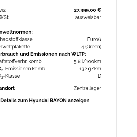
eis:
27.399,00 €
WSt:
ausweisbar
mweltnormen:
hadstoffklasse
Euro6
weltplakette
4 (Green)
rbrauch und Emissionen nach WLTP:
aftstoffverbr. komb.
5,8 l/100km
O
-Emissionen komb.
132 g/km
2
O
-Klasse
D
2
andort
Zentrallager
Details zum Hyundai BAYON anzeigen