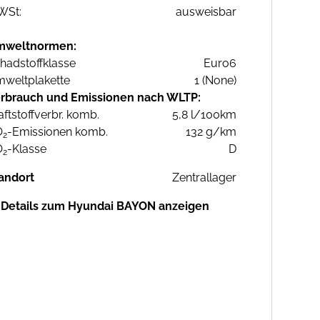
WSt:
ausweisbar
mweltnormen:
hadstoffklasse
Euro6
weltplakette
1 (None)
rbrauch und Emissionen nach WLTP:
aftstoffverbr. komb.
5,8 l/100km
O
-Emissionen komb.
132 g/km
2
O
-Klasse
D
2
andort
Zentrallager
Details zum Hyundai BAYON anzeigen