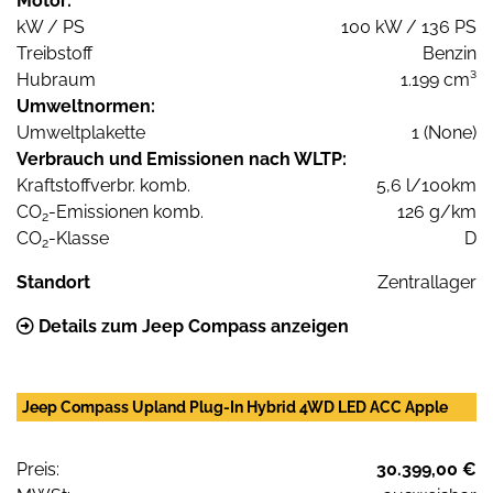
Motor:
kW / PS
100 kW / 136 PS
Treibstoff
Benzin
Hubraum
1.199 cm³
Umweltnormen:
Umweltplakette
1 (None)
Verbrauch und Emissionen nach WLTP:
Kraftstoffverbr. komb.
5,6 l/100km
CO
-Emissionen komb.
126 g/km
2
CO
-Klasse
D
2
Standort
Zentrallager
Details zum Jeep Compass anzeigen
Jeep Compass Upland Plug-In Hybrid 4WD LED ACC Apple
Preis:
30.399,00 €