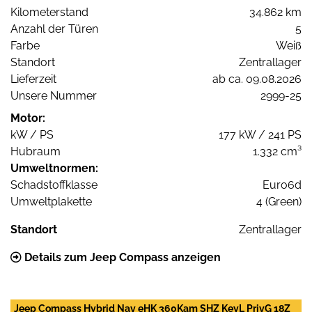
Kilometerstand
34.862 km
Anzahl der Türen
5
Farbe
Weiß
Standort
Zentrallager
Lieferzeit
ab ca. 09.08.2026
Unsere Nummer
2999-25
Motor:
kW / PS
177 kW / 241 PS
Hubraum
1.332 cm³
Umweltnormen:
Schadstoffklasse
Euro6d
Umweltplakette
4 (Green)
Standort
Zentrallager
Details zum Jeep Compass anzeigen
Jeep Compass Hybrid Nav eHK 360Kam SHZ KeyL PrivG 18Z