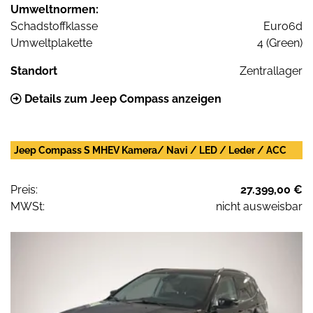
Umweltnormen:
Schadstoffklasse
Euro6d
Umweltplakette
4 (Green)
Standort
Zentrallager
Details zum Jeep Compass anzeigen
Jeep Compass S MHEV Kamera/ Navi / LED / Leder / ACC
Preis:
27.399,00 €
MWSt:
nicht ausweisbar