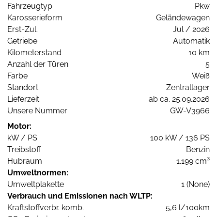
Fahrzeugtyp
Pkw
Karosserieform
Geländewagen
Erst-Zul.
Jul / 2026
Getriebe
Automatik
Kilometerstand
10 km
Anzahl der Türen
5
Farbe
Weiß
Standort
Zentrallager
Lieferzeit
ab ca. 25.09.2026
Unsere Nummer
GW-V3966
Motor:
kW / PS
100 kW / 136 PS
Treibstoff
Benzin
Hubraum
1.199 cm³
Umweltnormen:
Umweltplakette
1 (None)
Verbrauch und Emissionen nach WLTP:
Kraftstoffverbr. komb.
5,6 l/100km