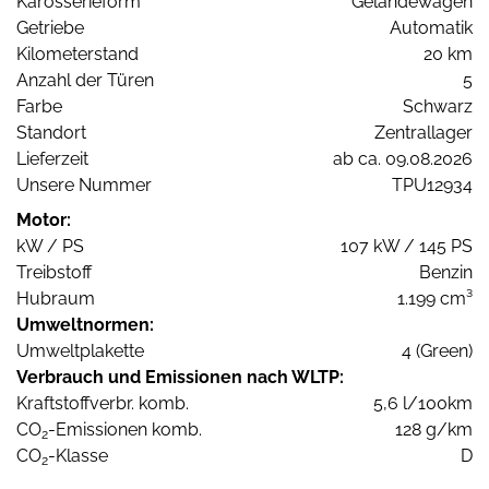
Karosserieform
Geländewagen
Getriebe
Automatik
Kilometerstand
20 km
Anzahl der Türen
5
Farbe
Schwarz
Standort
Zentrallager
Lieferzeit
ab ca. 09.08.2026
Unsere Nummer
TPU12934
Motor:
kW / PS
107 kW / 145 PS
Treibstoff
Benzin
Hubraum
1.199 cm³
Umweltnormen:
Umweltplakette
4 (Green)
Verbrauch und Emissionen nach WLTP:
Kraftstoffverbr. komb.
5,6 l/100km
CO
-Emissionen komb.
128 g/km
2
CO
-Klasse
D
2