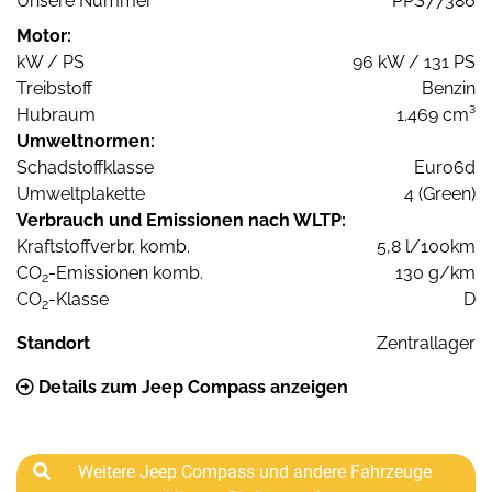
Unsere Nummer
PPS77386
Motor:
kW / PS
96 kW / 131 PS
Treibstoff
Benzin
Hubraum
1.469 cm³
Umweltnormen:
Schadstoffklasse
Euro6d
Umweltplakette
4 (Green)
Verbrauch und Emissionen nach WLTP:
Kraftstoffverbr. komb.
5,8 l/100km
CO
-Emissionen komb.
130 g/km
2
CO
-Klasse
D
2
Standort
Zentrallager
Details zum Jeep Compass anzeigen
Weitere Jeep Compass und andere Fahrzeuge