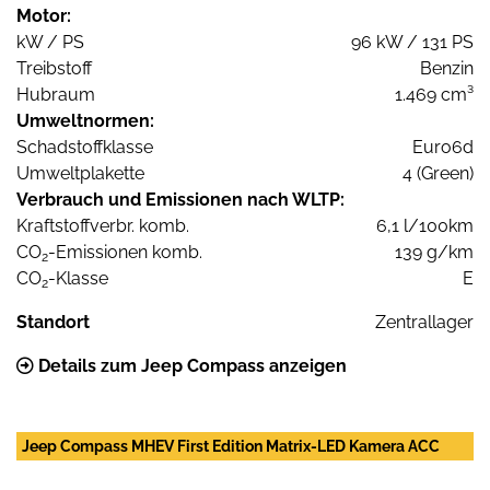
Motor:
kW / PS
96 kW / 131 PS
Treibstoff
Benzin
Hubraum
1.469 cm³
Umweltnormen:
Schadstoffklasse
Euro6d
Umweltplakette
4 (Green)
Verbrauch und Emissionen nach WLTP:
Kraftstoffverbr. komb.
6,1 l/100km
CO
-Emissionen komb.
139 g/km
2
CO
-Klasse
E
2
Standort
Zentrallager
Details zum Jeep Compass anzeigen
Jeep Compass MHEV First Edition Matrix-LED Kamera ACC