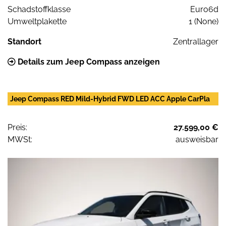
Schadstoffklasse
Euro6d
Umweltplakette
1 (None)
Standort
Zentrallager
Details zum Jeep Compass anzeigen
Jeep Compass RED Mild-Hybrid FWD LED ACC Apple CarPla
Preis:
27.599,00 €
MWSt:
ausweisbar