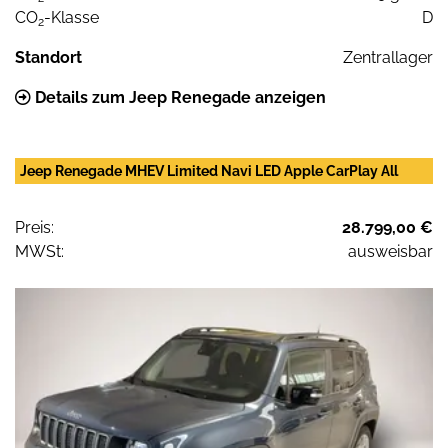
CO
-Klasse
D
2
Standort
Zentrallager
Details zum Jeep Renegade anzeigen
Jeep Renegade MHEV Limited Navi LED Apple CarPlay All
Preis:
28.799,00 €
MWSt:
ausweisbar