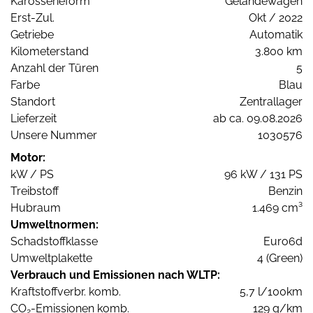
Karosserieform
Geländewagen
Erst-Zul.
Okt / 2022
Getriebe
Automatik
Kilometerstand
3.800 km
Anzahl der Türen
5
Farbe
Blau
Standort
Zentrallager
Lieferzeit
ab ca. 09.08.2026
Unsere Nummer
1030576
Motor:
kW / PS
96 kW / 131 PS
Treibstoff
Benzin
Hubraum
1.469 cm³
Umweltnormen:
Schadstoffklasse
Euro6d
Umweltplakette
4 (Green)
Verbrauch und Emissionen nach WLTP:
Kraftstoffverbr. komb.
5,7 l/100km
CO
-Emissionen komb.
129 g/km
2