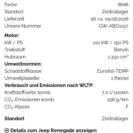
Farbe
Weiß
Standort
Zentrallager
Lieferzeit
ab ca. 09.08.2026
Unsere Nummer
GW-ABO1157
Motor:
kW / PS
110 kW / 150 PS
Treibstoff
Benzin
Hubraum
1.332 cm³
Umweltnormen:
Schadstoffklasse
Euro6d-TEMP
Umweltplakette
1 (None)
Verbrauch und Emissionen nach WLTP:
Kraftstoffverbr. komb.
7,0 l/100km
CO
-Emissionen komb.
158 g/km
2
CO
-Klasse
F
2
Standort
Zentrallager
Details zum Jeep Renegade anzeigen