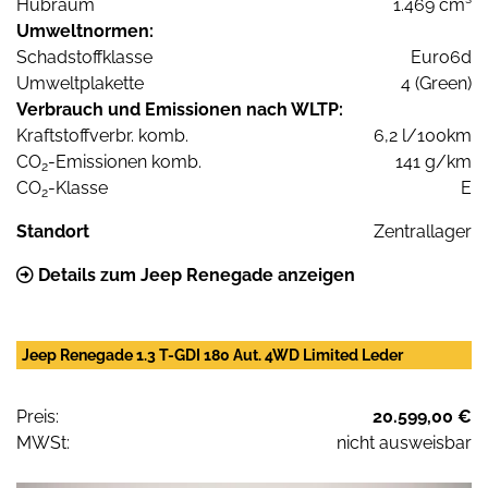
Hubraum
1.469 cm³
Umweltnormen:
Schadstoffklasse
Euro6d
Umweltplakette
4 (Green)
Verbrauch und Emissionen nach WLTP:
Kraftstoffverbr. komb.
6,2 l/100km
CO
-Emissionen komb.
141 g/km
2
CO
-Klasse
E
2
Standort
Zentrallager
Details zum Jeep Renegade anzeigen
Jeep Renegade 1.3 T-GDI 180 Aut. 4WD Limited Leder
Preis:
20.599,00 €
MWSt:
nicht ausweisbar