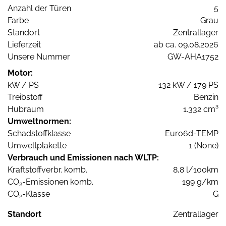
Anzahl der Türen
5
Farbe
Grau
Standort
Zentrallager
Lieferzeit
ab ca. 09.08.2026
Unsere Nummer
GW-AHA1752
Motor:
kW / PS
132 kW / 179 PS
Treibstoff
Benzin
Hubraum
1.332 cm³
Umweltnormen:
Schadstoffklasse
Euro6d-TEMP
Umweltplakette
1 (None)
Verbrauch und Emissionen nach WLTP:
Kraftstoffverbr. komb.
8,8 l/100km
CO
-Emissionen komb.
199 g/km
2
CO
-Klasse
G
2
Standort
Zentrallager