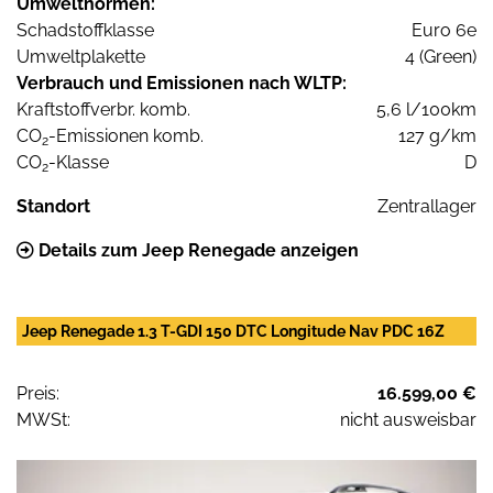
Umweltnormen:
Schadstoffklasse
Euro 6e
Umweltplakette
4 (Green)
Verbrauch und Emissionen nach WLTP:
Kraftstoffverbr. komb.
5,6 l/100km
CO
-Emissionen komb.
127 g/km
2
CO
-Klasse
D
2
Standort
Zentrallager
Details zum Jeep Renegade anzeigen
Jeep Renegade 1.3 T-GDI 150 DTC Longitude Nav PDC 16Z
Preis:
16.599,00 €
MWSt:
nicht ausweisbar