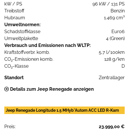
kW / PS
96 kW / 131 PS
Treibstoff
Benzin
Hubraum
1.469 cm³
Umweltnormen:
Schadstoffklasse
Euro6
Umweltplakette
4 (Green)
Verbrauch und Emissionen nach WLTP:
Kraftstoffverbr. komb.
5,7 l/100km
CO
-Emissionen komb.
128 g/km
2
CO
-Klasse
D
2
Standort
Zentrallager
Details zum Jeep Renegade anzeigen
Jeep Renegade Longitude 1.5 MHyb*Autom ACC LED R-Kam
Preis:
23.999,00 €