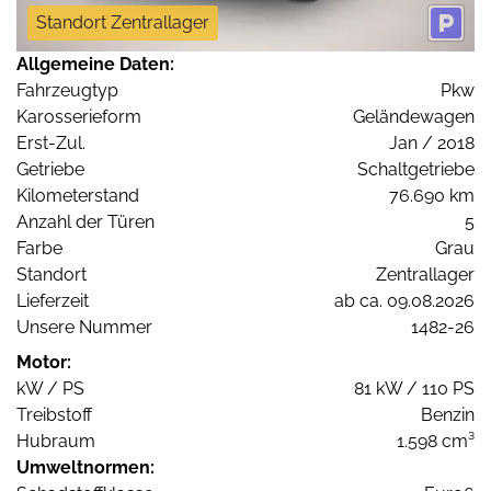
Standort Zentrallager
Allgemeine Daten:
Fahrzeugtyp
Pkw
Karosserieform
Geländewagen
Erst-Zul.
Jan / 2018
Getriebe
Schaltgetriebe
Kilometerstand
76.690 km
Anzahl der Türen
5
Farbe
Grau
Standort
Zentrallager
Lieferzeit
ab ca. 09.08.2026
Unsere Nummer
1482-26
Motor:
kW / PS
81 kW / 110 PS
Treibstoff
Benzin
Hubraum
1.598 cm³
Umweltnormen: