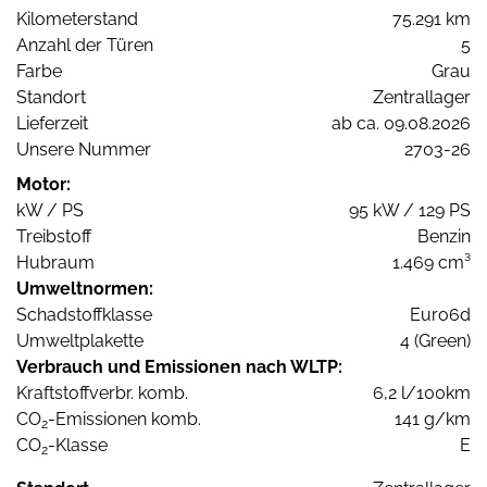
Kilometerstand
75.291 km
Anzahl der Türen
5
Farbe
Grau
Standort
Zentrallager
Lieferzeit
ab ca. 09.08.2026
Unsere Nummer
2703-26
Motor:
kW / PS
95 kW / 129 PS
Treibstoff
Benzin
Hubraum
1.469 cm³
Umweltnormen:
Schadstoffklasse
Euro6d
Umweltplakette
4 (Green)
Verbrauch und Emissionen nach WLTP:
Kraftstoffverbr. komb.
6,2 l/100km
CO
-Emissionen komb.
141 g/km
2
CO
-Klasse
E
2