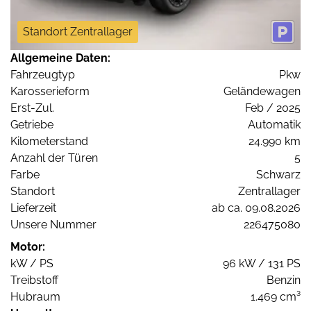
Standort Zentrallager
Allgemeine Daten:
Fahrzeugtyp
Pkw
Karosserieform
Geländewagen
Erst-Zul.
Feb / 2025
Getriebe
Automatik
Kilometerstand
24.990 km
Anzahl der Türen
5
Farbe
Schwarz
Standort
Zentrallager
Lieferzeit
ab ca. 09.08.2026
Unsere Nummer
226475080
Motor:
kW / PS
96 kW / 131 PS
Treibstoff
Benzin
Hubraum
1.469 cm³