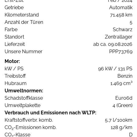
Erst-Zul.
Feb / 2024
Getriebe
Automatik
Kilometerstand
71.458 km
Anzahl der Türen
5
Farbe
Schwarz
Standort
Zentrallager
Lieferzeit
ab ca. 09.08.2026
Unsere Nummer
PPP73769
Motor:
kW / PS
96 kW / 131 PS
Treibstoff
Benzin
Hubraum
1.469 cm³
Umweltnormen:
Schadstoffklasse
Euro6d
Umweltplakette
4 (Green)
Verbrauch und Emissionen nach WLTP:
Kraftstoffverbr. komb.
5,7 l/100km
CO
-Emissionen komb.
128 g/km
2
CO
-Klasse
D
2