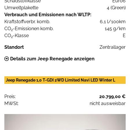
Schadstoffklasse
Euro6
Umweltplakette
4 (Green)
Verbrauch und Emissionen nach WLTP:
Kraftstoffverbr. komb.
6,1 l/100km
CO
-Emissionen komb.
145 g/km
2
CO
-Klasse
E
2
Standort
Zentrallager
Details zum Jeep Renegade anzeigen
Jeep Renegade 1,0 T-GDI 2WD Limited Navi LED Winter L
Preis:
20.799,00 €
MWSt:
nicht ausweisbar