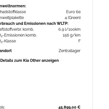
mweltnormen:
hadstoffklasse
Euro 6e
weltplakette
4 (Green)
rbrauch und Emissionen nach WLTP:
aftstoffverbr. komb.
6,9 l/100km
O
-Emissionen komb.
156 g/km
2
O
-Klasse
F
2
andort
Zentrallager
Details zum Kia Other anzeigen
eis:
45.899,00 €