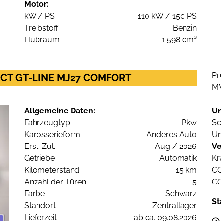
Motor:
kW / PS
110 kW / 150 PS
Treibstoff
Benzin
Hubraum
1.598 cm³
Pr
 DCT GT-LINE MJ27 COMFORT
M
Allgemeine Daten:
U
Fahrzeugtyp
Pkw
Sc
Karosserieform
Anderes Auto
Um
Erst-Zul.
Aug / 2026
Ve
Getriebe
Automatik
Kr
Kilometerstand
15 km
C
Anzahl der Türen
5
C
Farbe
Schwarz
St
Standort
Zentrallager
Lieferzeit
ab ca. 09.08.2026