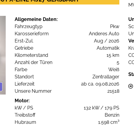
M
Allgemeine Daten:
U
Fahrzeugtyp
Pkw
Sc
Karosserieform
Anderes Auto
Um
Erst-Zul.
Aug / 2026
Ve
Getriebe
Automatik
Kr
Kilometerstand
15 km
C
Anzahl der Türen
5
C
Farbe
Weiß
St
Standort
Zentrallager
Lieferzeit
ab ca. 09.08.2026
Unsere Nummer
21518
Motor:
kW / PS
132 kW / 179 PS
Treibstoff
Benzin
Hubraum
1.598 cm³