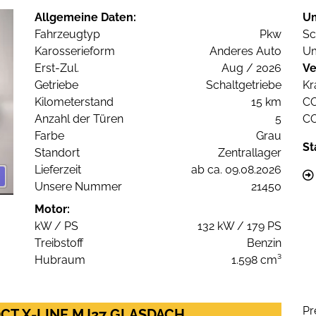
Allgemeine Daten:
U
Fahrzeugtyp
Pkw
Sc
Karosserieform
Anderes Auto
Um
Erst-Zul.
Aug / 2026
Ve
Getriebe
Schaltgetriebe
Kr
Kilometerstand
15 km
C
Anzahl der Türen
5
C
Farbe
Grau
St
Standort
Zentrallager
Lieferzeit
ab ca. 09.08.2026
Unsere Nummer
21450
Motor:
kW / PS
132 kW / 179 PS
Treibstoff
Benzin
Hubraum
1.598 cm³
Pr
 DCT X-LINE MJ27 GLASDACH