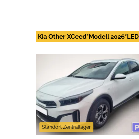
Kia Other XCeed*Modell 2026*LE
Standort Zentrallager