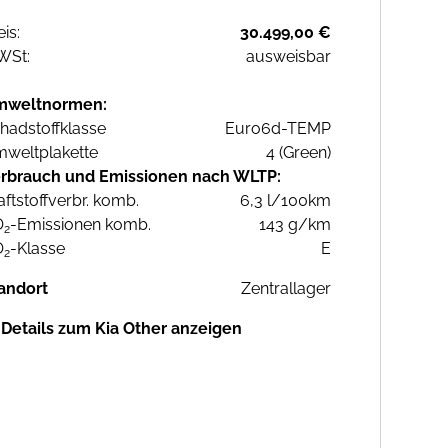
eis:
30.499,00 €
WSt:
ausweisbar
mweltnormen:
hadstoffklasse
Euro6d-TEMP
weltplakette
4 (Green)
rbrauch und Emissionen nach WLTP:
aftstoffverbr. komb.
6,3 l/100km
O
-Emissionen komb.
143 g/km
2
O
-Klasse
E
2
andort
Zentrallager
Details zum Kia Other anzeigen