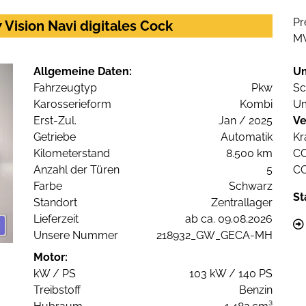
Pr
Vision Navi digitales Cock
M
Allgemeine Daten:
U
Fahrzeugtyp
Pkw
Sc
Karosserieform
Kombi
Um
Erst-Zul.
Jan / 2025
Ve
Getriebe
Automatik
Kr
Kilometerstand
8.500 km
C
Anzahl der Türen
5
C
Farbe
Schwarz
St
Standort
Zentrallager
Lieferzeit
ab ca. 09.08.2026
Unsere Nummer
218932_GW_GECA-MH
Motor:
kW / PS
103 kW / 140 PS
Treibstoff
Benzin