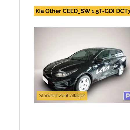
Kia Other CEED_SW 1.5T-GDI DCT7 
Standort Zentrallager