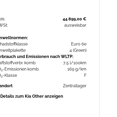
eis:
44.899,00 €
WSt:
ausweisbar
mweltnormen:
hadstoffklasse
Euro 6e
weltplakette
4 (Green)
rbrauch und Emissionen nach WLTP:
aftstoffverbr. komb.
7,5 l/100km
O
-Emissionen komb.
169 g/km
2
O
-Klasse
F
2
andort
Zentrallager
Details zum Kia Other anzeigen