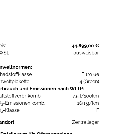
eis:
44.899,00 €
WSt:
ausweisbar
mweltnormen:
hadstoffklasse
Euro 6e
weltplakette
4 (Green)
rbrauch und Emissionen nach WLTP:
aftstoffverbr. komb.
7,5 l/100km
O
-Emissionen komb.
169 g/km
2
O
-Klasse
F
2
andort
Zentrallager