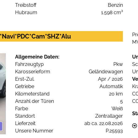
Treibstoff
Benzin
Hubraum
1.598 cm³
Pr
D*Navi*PDC*Cam*SHZ*Alu
M
Allgemeine Daten:
U
Fahrzeugtyp
Pkw
Sc
Karosserieform
Geländewagen
Um
Erst-Zul.
Apr / 2026
Ve
Getriebe
Automatik
Kr
Kilometerstand
20 km
C
Anzahl der Türen
5
C
Farbe
Weiß
St
Standort
Zentrallager
Lieferzeit
ab ca. 22.08.2026
Unsere Nummer
P.25593