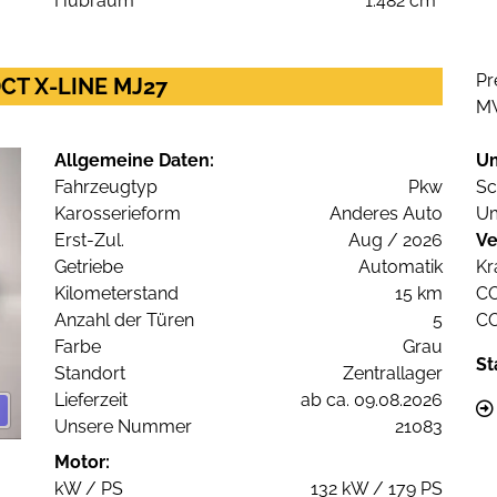
Hubraum
1.482 cm³
Pr
DCT X-LINE MJ27
M
Allgemeine Daten:
U
Fahrzeugtyp
Pkw
Sc
Karosserieform
Anderes Auto
Um
Erst-Zul.
Aug / 2026
Ve
Getriebe
Automatik
Kr
Kilometerstand
15 km
C
Anzahl der Türen
5
C
Farbe
Grau
St
Standort
Zentrallager
Lieferzeit
ab ca. 09.08.2026
Unsere Nummer
21083
Motor:
kW / PS
132 kW / 179 PS