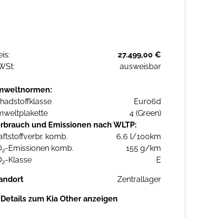
eis:
27.499,00 €
WSt:
ausweisbar
mweltnormen:
hadstoffklasse
Euro6d
weltplakette
4 (Green)
rbrauch und Emissionen nach WLTP:
aftstoffverbr. komb.
6,6 l/100km
O
-Emissionen komb.
155 g/km
2
O
-Klasse
E
2
andort
Zentrallager
Details zum Kia Other anzeigen