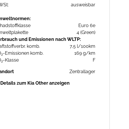
WSt:
ausweisbar
mweltnormen:
hadstoffklasse
Euro 6e
weltplakette
4 (Green)
rbrauch und Emissionen nach WLTP:
aftstoffverbr. komb.
7,5 l/100km
O
-Emissionen komb.
169 g/km
2
O
-Klasse
F
2
andort
Zentrallager
Details zum Kia Other anzeigen