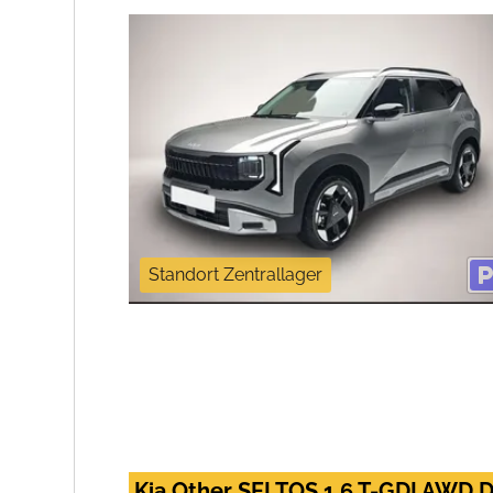
Standort Zentrallager
Kia Other SELTOS 1.6 T-GDI AWD