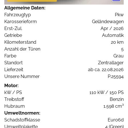
Allgemeine Daten:
Fahrzeugtyp
Pkw
Karosserieform
Geländewagen
Erst-Zul.
Apr / 2026
Getriebe
Automatik
Kilometerstand
20 km
Anzahl der Türen
5
Farbe
Grau
Standort
Zentrallager
Lieferzeit
ab ca. 22.08.2026
Unsere Nummer
P.25594
Motor:
kW / PS
110 kW / 150 PS
Treibstoff
Benzin
Hubraum
1.598 cm³
Umweltnormen:
Schadstoffklasse
Euro6d
Umweltplakette
4 (Green)