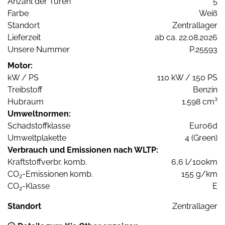
Anzahl der Türen
5
Farbe
Weiß
Standort
Zentrallager
Lieferzeit
ab ca. 22.08.2026
Unsere Nummer
P.25593
Motor:
kW / PS
110 kW / 150 PS
Treibstoff
Benzin
Hubraum
1.598 cm³
Umweltnormen:
Schadstoffklasse
Euro6d
Umweltplakette
4 (Green)
Verbrauch und Emissionen nach WLTP:
Kraftstoffverbr. komb.
6,6 l/100km
CO
-Emissionen komb.
155 g/km
2
CO
-Klasse
E
2
Standort
Zentrallager