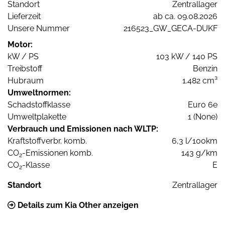
Standort
Zentrallager
Lieferzeit
ab ca. 09.08.2026
Unsere Nummer
216523_GW_GECA-DUKF
Motor:
kW / PS
103 kW / 140 PS
Treibstoff
Benzin
Hubraum
1.482 cm³
Umweltnormen:
Schadstoffklasse
Euro 6e
Umweltplakette
1 (None)
Verbrauch und Emissionen nach WLTP:
Kraftstoffverbr. komb.
6,3 l/100km
CO
-Emissionen komb.
143 g/km
2
CO
-Klasse
E
2
Standort
Zentrallager
Details zum Kia Other anzeigen