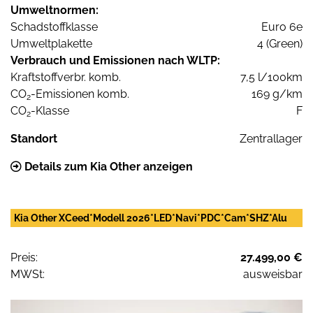
Umweltnormen:
Schadstoffklasse
Euro 6e
Umweltplakette
4 (Green)
Verbrauch und Emissionen nach WLTP:
Kraftstoffverbr. komb.
7,5 l/100km
CO
-Emissionen komb.
169 g/km
2
CO
-Klasse
F
2
Standort
Zentrallager
Details zum Kia Other anzeigen
Kia Other XCeed*Modell 2026*LED*Navi*PDC*Cam*SHZ*Alu
Preis:
27.499,00 €
MWSt:
ausweisbar