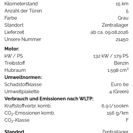
Kilometerstand
15 km
Anzahl der Türen
5
Farbe
Grau
Standort
Zentrallager
Lieferzeit
ab ca. 09.08.2026
Unsere Nummer
21450
Motor:
kW / PS
132 kW / 179 PS
Treibstoff
Benzin
Hubraum
1.598 cm³
Umweltnormen:
Schadstoffklasse
Euro 6e
Umweltplakette
4 (Green)
Verbrauch und Emissionen nach WLTP:
Kraftstoffverbr. komb.
6,9 l/100km
CO
-Emissionen komb.
156 g/km
2
CO
-Klasse
F
2
Standort
Zentrallager