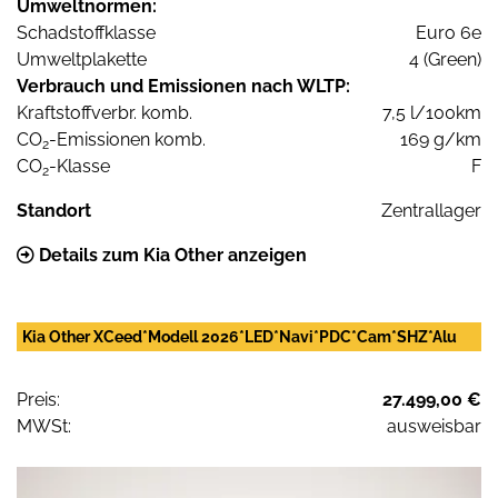
Umweltnormen:
Schadstoffklasse
Euro 6e
Umweltplakette
4 (Green)
Verbrauch und Emissionen nach WLTP:
Kraftstoffverbr. komb.
7,5 l/100km
CO
-Emissionen komb.
169 g/km
2
CO
-Klasse
F
2
Standort
Zentrallager
Details zum Kia Other anzeigen
Kia Other XCeed*Modell 2026*LED*Navi*PDC*Cam*SHZ*Alu
Preis:
27.499,00 €
MWSt:
ausweisbar