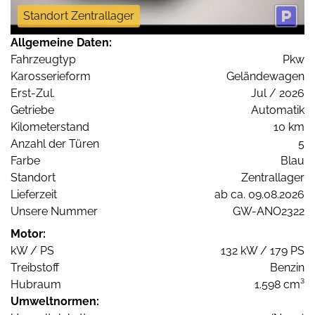
Standort Zentrallager
Allgemeine Daten:
Fahrzeugtyp
Pkw
Karosserieform
Geländewagen
Erst-Zul.
Jul / 2026
Getriebe
Automatik
Kilometerstand
10 km
Anzahl der Türen
5
Farbe
Blau
Standort
Zentrallager
Lieferzeit
ab ca. 09.08.2026
Unsere Nummer
GW-ANO2322
Motor:
kW / PS
132 kW / 179 PS
Treibstoff
Benzin
Hubraum
1.598 cm³
Umweltnormen: