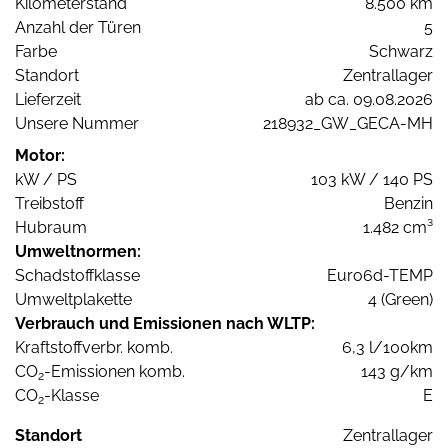
Kilometerstand
8.500 km
Anzahl der Türen
5
Farbe
Schwarz
Standort
Zentrallager
Lieferzeit
ab ca. 09.08.2026
Unsere Nummer
218932_GW_GECA-MH
Motor:
kW / PS
103 kW / 140 PS
Treibstoff
Benzin
Hubraum
1.482 cm³
Umweltnormen:
Schadstoffklasse
Euro6d-TEMP
Umweltplakette
4 (Green)
Verbrauch und Emissionen nach WLTP:
Kraftstoffverbr. komb.
6,3 l/100km
CO
-Emissionen komb.
143 g/km
2
CO
-Klasse
E
2
Standort
Zentrallager