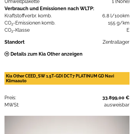
Umweltplakette
1 (None)
Verbrauch und Emissionen nach WLTP:
Kraftstoffverbr. komb.
6,8 l/100km
CO
-Emissionen komb.
155 g/km
2
CO
-Klasse
E
2
Standort
Zentrallager
Details zum Kia Other anzeigen
Kia Other CEED_SW 1.5T-GDI DCT7 PLATINUM GD Navi
Klimaauto
Preis:
33.899,00 €
MWSt:
ausweisbar