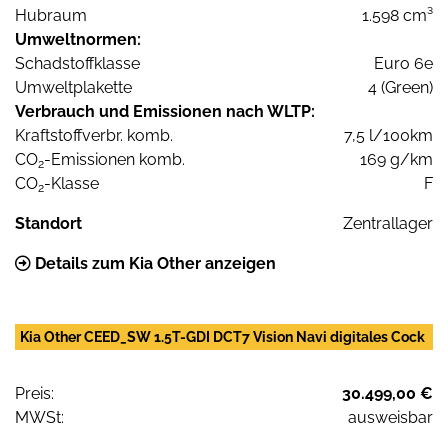
Hubraum
1.598 cm³
Umweltnormen:
Schadstoffklasse
Euro 6e
Umweltplakette
4 (Green)
Verbrauch und Emissionen nach WLTP:
Kraftstoffverbr. komb.
7,5 l/100km
CO
-Emissionen komb.
169 g/km
2
CO
-Klasse
F
2
Standort
Zentrallager
Details zum Kia Other anzeigen
Kia Other CEED_SW 1.5T-GDI DCT7 Vision Navi digitales Cock
Preis:
30.499,00 €
MWSt:
ausweisbar