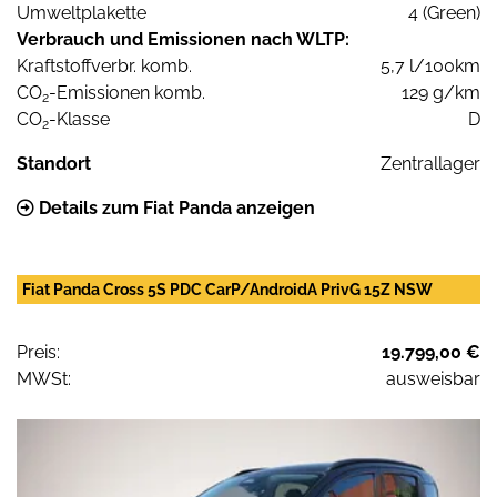
Umweltplakette
4 (Green)
Verbrauch und Emissionen nach WLTP:
Kraftstoffverbr. komb.
5,7 l/100km
CO
-Emissionen komb.
129 g/km
2
CO
-Klasse
D
2
Standort
Zentrallager
Details zum Fiat Panda anzeigen
Fiat Panda Cross 5S PDC CarP/AndroidA PrivG 15Z NSW
Preis:
19.799,00 €
MWSt:
ausweisbar