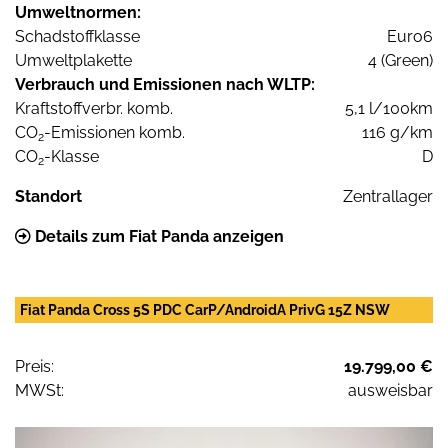
Umweltnormen:
Schadstoffklasse
Euro6
Umweltplakette
4 (Green)
Verbrauch und Emissionen nach WLTP:
Kraftstoffverbr. komb.
5,1 l/100km
CO
-Emissionen komb.
116 g/km
2
CO
-Klasse
D
2
Standort
Zentrallager
Details zum Fiat Panda anzeigen
Fiat Panda Cross 5S PDC CarP/AndroidA PrivG 15Z NSW
Preis:
19.799,00 €
MWSt:
ausweisbar