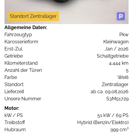
Standort Zentrallager
Allgemeine Daten:
Fahrzeugtyp
Pkw
Karosserieform
Kleinwagen
Erst-Zul.
Jan / 2026
Getriebe
Schaltgetriebe
Kilometerstand
4.444 km
Anzahl der Türen
5
Farbe
Weiß
Standort
Zentrallager
Lieferzeit
ab ca. 09.08.2026
Unsere Nummer
S3M51729
Motor:
kW / PS
51 kW / 69 PS
Treibstoff
Hybrid (Benzin/Elektro)
Hubraum
999 cm³