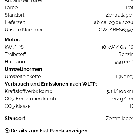
Anzahl der Türen
5
Farbe
Rot
Standort
Zentrallager
Lieferzeit
ab ca. 09.08.2026
Unsere Nummer
GW-ABFS6397
Motor:
kW / PS
48 kW / 65 PS
Treibstoff
Benzin
Hubraum
999 cm³
Umweltnormen:
Umweltplakette
1 (None)
Verbrauch und Emissionen nach WLTP:
Kraftstoffverbr. komb.
5,1 l/100km
CO
-Emissionen komb.
117 g/km
2
CO
-Klasse
D
2
Standort
Zentrallager
Details zum Fiat Panda anzeigen