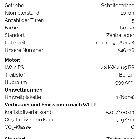
Getriebe
Schaltgetriebe
Kilometerstand
10 km
Anzahl der Türen
5
Farbe
Rosso
Standort
Zentrallager
Lieferzeit
ab ca. 09.08.2026
Unsere Nummer
546238
Motor:
kW / PS
48 kW / 65 PS
Treibstoff
Benzin
Hubraum
999 cm³
Umweltnormen:
Umweltplakette
1 (None)
Verbrauch und Emissionen nach WLTP:
Kraftstoffverbr. komb.
5,0 l/100km
CO
-Emissionen komb.
113 g/km
2
CO
-Klasse
C
2