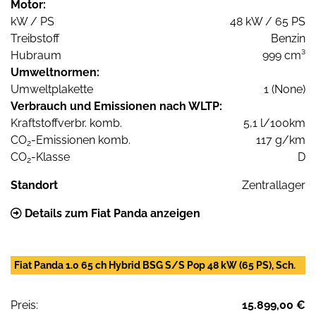
Motor:
kW / PS
48 kW / 65 PS
Treibstoff
Benzin
Hubraum
999 cm³
Umweltnormen:
Umweltplakette
1 (None)
Verbrauch und Emissionen nach WLTP:
Kraftstoffverbr. komb.
5,1 l/100km
CO
-Emissionen komb.
117 g/km
2
CO
-Klasse
D
2
Standort
Zentrallager
Details zum Fiat Panda anzeigen
Fiat Panda 1.0 65 ch Hybrid BSG S/S Pop 48 kW (65 PS), Sch.
Preis:
15.899,00 €