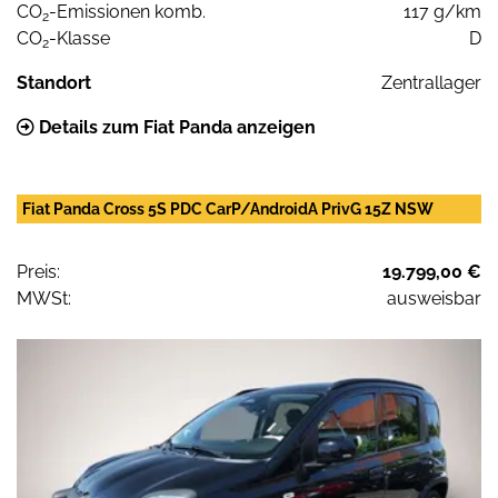
CO
-Emissionen komb.
117 g/km
2
CO
-Klasse
D
2
Standort
Zentrallager
Details zum Fiat Panda anzeigen
Fiat Panda Cross 5S PDC CarP/AndroidA PrivG 15Z NSW
Preis:
19.799,00 €
MWSt:
ausweisbar