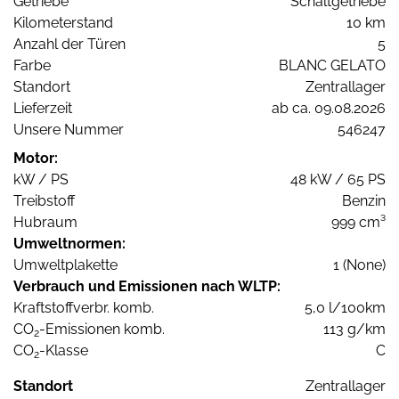
Getriebe
Schaltgetriebe
Kilometerstand
10 km
Anzahl der Türen
5
Farbe
BLANC GELATO
Standort
Zentrallager
Lieferzeit
ab ca. 09.08.2026
Unsere Nummer
546247
Motor:
kW / PS
48 kW / 65 PS
Treibstoff
Benzin
Hubraum
999 cm³
Umweltnormen:
Umweltplakette
1 (None)
Verbrauch und Emissionen nach WLTP:
Kraftstoffverbr. komb.
5,0 l/100km
CO
-Emissionen komb.
113 g/km
2
CO
-Klasse
C
2
Standort
Zentrallager