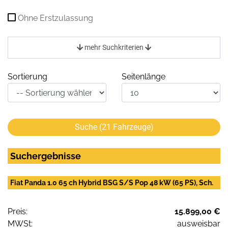
Ohne Erstzulassung
mehr Suchkriterien
Sortierung
Seitenlänge
Suche (
21
Fahrzeuge)
Suchergebnisse
Fiat Panda 1.0 65 ch Hybrid BSG S/S Pop 48 kW (65 PS), Sch.
Preis:
15.899,00 €
MWSt:
ausweisbar