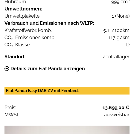
Hubraum
999 cm³
Umweltnormen:
Umweltplakette
1 (None)
Verbrauch und Emissionen nach WLTP:
Kraftstoffverbr. komb.
5,1 l/100km
CO
-Emissionen komb.
117 g/km
2
CO
-Klasse
D
2
Standort
Zentrallager
Details zum Fiat Panda anzeigen
Fiat Panda Easy DAB ZV mit Fernbed.
Preis:
13.699,00 €
MWSt:
ausweisbar