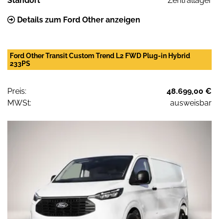
Standort
Zentrallager
Details zum Ford Other anzeigen
Ford Other Transit Custom Trend L2 FWD Plug-in Hybrid
233PS
Preis:
48.699,00 €
MWSt:
ausweisbar