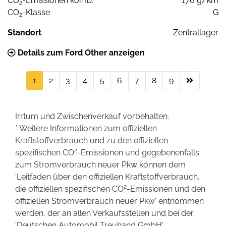
CO
-Emissionen komb.
176 g/km
2
CO
-Klasse
G
2
Standort
Zentrallager
Details zum Ford Other anzeigen
1
2
3
4
5
6
7
8
9
Irrtum und Zwischenverkauf vorbehalten.
* Weitere Informationen zum offiziellen
Kraftstoffverbrauch und zu den offiziellen
2
spezifischen CO
-Emissionen und gegebenenfalls
zum Stromverbrauch neuer Pkw können dem
'Leitfaden über den offiziellen Kraftstoffverbrauch,
2
die offiziellen spezifischen CO
-Emissionen und den
offiziellen Stromverbrauch neuer Pkw' entnommen
werden, der an allen Verkaufsstellen und bei der
'Deutschen Automobil Treuhand GmbH'