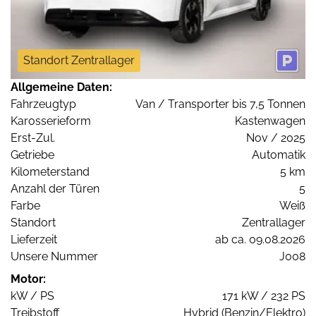
Standort Zentrallager
Allgemeine Daten:
Fahrzeugtyp
Van / Transporter bis 7,5 Tonnen
Karosserieform
Kastenwagen
Erst-Zul.
Nov / 2025
Getriebe
Automatik
Kilometerstand
5 km
Anzahl der Türen
5
Farbe
Weiß
Standort
Zentrallager
Lieferzeit
ab ca. 09.08.2026
Unsere Nummer
J008
Motor:
kW / PS
171 kW / 232 PS
Treibstoff
Hybrid (Benzin/Elektro)