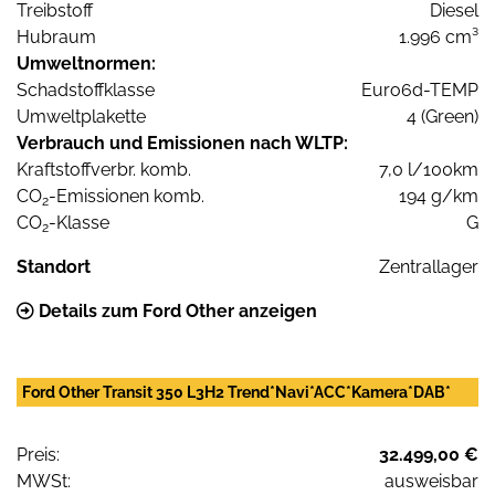
Treibstoff
Diesel
Hubraum
1.996 cm³
Umweltnormen:
Schadstoffklasse
Euro6d-TEMP
Umweltplakette
4 (Green)
Verbrauch und Emissionen nach WLTP:
Kraftstoffverbr. komb.
7,0 l/100km
CO
-Emissionen komb.
194 g/km
2
CO
-Klasse
G
2
Standort
Zentrallager
Details zum Ford Other anzeigen
Ford Other Transit 350 L3H2 Trend*Navi*ACC*Kamera*DAB*
Preis:
32.499,00 €
MWSt:
ausweisbar