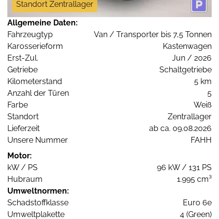
Standort Zentrallager
Allgemeine Daten:
Fahrzeugtyp
Van / Transporter bis 7,5 Tonnen
Karosserieform
Kastenwagen
Erst-Zul.
Jun / 2026
Getriebe
Schaltgetriebe
Kilometerstand
5 km
Anzahl der Türen
5
Farbe
Weiß
Standort
Zentrallager
Lieferzeit
ab ca. 09.08.2026
Unsere Nummer
FAHH
Motor:
kW / PS
96 kW / 131 PS
Hubraum
1.995 cm³
Umweltnormen:
Schadstoffklasse
Euro 6e
Umweltplakette
4 (Green)