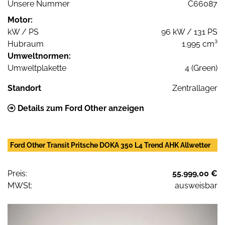
Unsere Nummer
C66087
Motor:
kW / PS
96 kW / 131 PS
Hubraum
1.995 cm³
Umweltnormen:
Umweltplakette
4 (Green)
Standort
Zentrallager
Details zum Ford Other anzeigen
Ford Other Transit Pritsche DOKA 350 L4 Trend AHK Allwetter
Preis:
55.999,00 €
MWSt:
ausweisbar