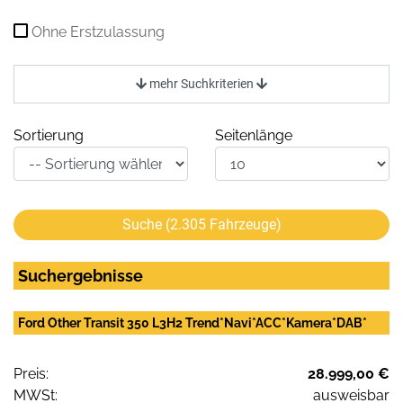
Ohne Erstzulassung
mehr Suchkriterien
Sortierung
Seitenlänge
Suche (
2.305
Fahrzeuge)
Suchergebnisse
Ford Other Transit 350 L3H2 Trend*Navi*ACC*Kamera*DAB*
Preis:
28.999,00 €
MWSt:
ausweisbar