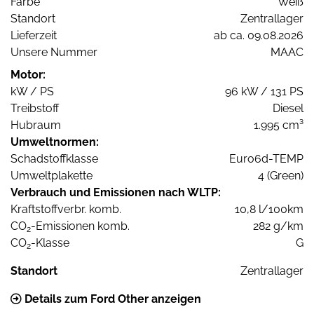
Farbe
Weiß
Standort
Zentrallager
Lieferzeit
ab ca. 09.08.2026
Unsere Nummer
MAAC
Motor:
kW / PS
96 kW / 131 PS
Treibstoff
Diesel
Hubraum
1.995 cm³
Umweltnormen:
Schadstoffklasse
Euro6d-TEMP
Umweltplakette
4 (Green)
Verbrauch und Emissionen nach WLTP:
Kraftstoffverbr. komb.
10,8 l/100km
CO
-Emissionen komb.
282 g/km
2
CO
-Klasse
G
2
Standort
Zentrallager
Details zum Ford Other anzeigen