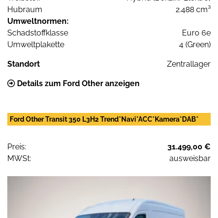
Hubraum
2.488 cm³
Umweltnormen:
Schadstoffklasse
Euro 6e
Umweltplakette
4 (Green)
Standort
Zentrallager
Details zum Ford Other anzeigen
Ford Other Transit 350 L3H2 Trend*Navi*ACC*Kamera*DAB*
Preis:
31.499,00 €
MWSt:
ausweisbar