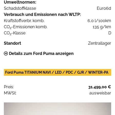
Umweltnormen:
Schadstoffklasse
Euro6d
Verbrauch und Emissionen nach WLTP:
Kraftstoffverbr. komb.
6,0 l/100km
CO
-Emissionen komb.
135 g/km
2
CO
-Klasse
D
2
Standort
Zentrallager
Details zum Ford Puma anzeigen
Ford Puma TITANIUM NAVI / LED / PDC / GJR / WINTER-PA
Preis:
31.499,00 €
MWSt:
ausweisbar