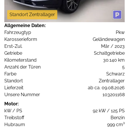
Standort Zentrallager
Allgemeine Daten:
Fahrzeugtyp
Pkw
Karosserieform
Geländewagen
Erst-Zul.
Mär / 2023
Getriebe
Schaltgetriebe
Kilometerstand
30.140 km
Anzahl der Türen
5
Farbe
Schwarz
Standort
Zentrallager
Lieferzeit
ab ca. 09.08.2026
Unsere Nummer
103201168
Motor:
kW / PS
92 kW / 125 PS
Treibstoff
Benzin
Hubraum
999 cm³