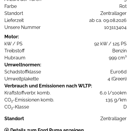
Farbe
Rot
Standort
Zentrallager
Lieferzeit
ab ca. 09.08.2026
Unsere Nummer
103113404
Motor:
kW / PS
92 kW / 125 PS
Treibstoff
Benzin
Hubraum
999 cm³
Umweltnormen:
Schadstoffklasse
Euro6d
Umweltplakette
4 (Green)
Verbrauch und Emissionen nach WLTP:
Kraftstoffverbr. komb.
6,0 l/100km
CO
-Emissionen komb.
135 g/km
2
CO
-Klasse
D
2
Standort
Zentrallager
Details zum Ford Puma anzeigen