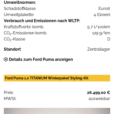
Umweltnormen:
Schadstoffklasse
Euro6
Umweltplakette
4 (Green)
Verbrauch und Emissionen nach WLTP:
Kraftstoffverbr. komb.
5,7 l/100km
CO
-Emissionen komb.
129 g/km
2
CO
-Klasse
D
2
Standort
Zentrallager
Details zum Ford Puma anzeigen
Ford Puma 1.0 TITANIUM Winterpaket*Styling-Kit
Preis:
26.499,00 €
MWSt:
ausweisbar