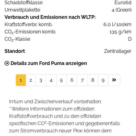
Schadstoffklasse
Euro6d
Umweltplakette
4 (Green)
Verbrauch und Emissionen nach WLTP:
Kraftstoffverbr. komb.
6,0 l/100km
CO
-Emissionen komb.
135 g/km
2
CO
-Klasse
D
2
Standort
Zentrallager
Details zum Ford Puma anzeigen
1
2
3
4
5
6
7
8
9
Irrtum und Zwischenverkauf vorbehalten.
* Weitere Informationen zum offiziellen
Kraftstoffverbrauch und zu den offiziellen
2
spezifischen CO
-Emissionen und gegebenenfalls
zum Stromverbrauch neuer Pkw können dem