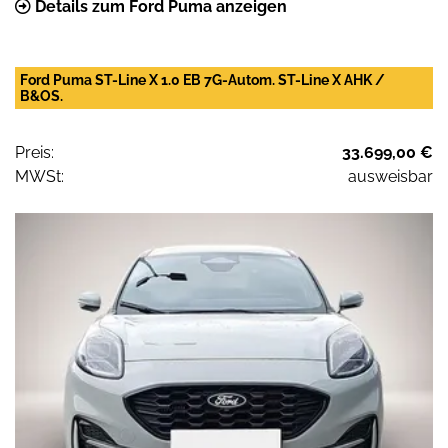
Details zum Ford Puma anzeigen
Ford Puma ST-Line X 1.0 EB 7G-Autom. ST-Line X AHK /
B&OS.
Preis:
33.699,00 €
MWSt:
ausweisbar