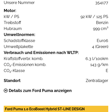
Unsere Nummer
354177
Motor:
kW / PS
92 kW / 125 PS
Treibstoff
Benzin
Hubraum
999 cm³
Umweltnormen:
Schadstoffklasse
Euro6
Umweltplakette
4 (Green)
Verbrauch und Emissionen nach WLTP:
Kraftstoffverbr. komb.
6,3 l/100km
CO
-Emissionen komb.
143 g/km
2
CO
-Klasse
E
2
Standort
Zentrallager
Details zum Ford Puma anzeigen
Ford Puma 1.0 EcoBoost Hybrid ST-LINE DESIGN