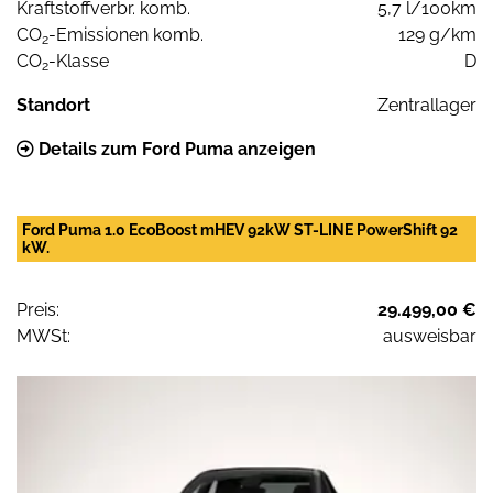
Kraftstoffverbr. komb.
5,7 l/100km
CO
-Emissionen komb.
129 g/km
2
CO
-Klasse
D
2
Standort
Zentrallager
Details zum Ford Puma anzeigen
Ford Puma 1.0 EcoBoost mHEV 92kW ST-LINE PowerShift 92
kW.
Preis:
29.499,00 €
MWSt:
ausweisbar