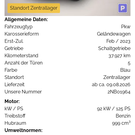
Standort Zentrallager
Allgemeine Daten:
Fahrzeugtyp
Pkw
Karosserieform
Geländewagen
Erst-Zul.
Feb / 2023
Getriebe
Schaltgetriebe
Kilometerstand
37.927 km
Anzahl der Türen
5
Farbe
Blau
Standort
Zentrallager
Lieferzeit
ab ca. 09.08.2026
Unsere Nummer
2NB01964
Motor:
kW / PS
92 kW / 125 PS
Treibstoff
Benzin
Hubraum
999 cm³
Umweltnormen: