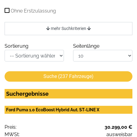
Ohne Erstzulassung
mehr Suchkriterien
Sortierung
Seitenlänge
Suche (
237
Fahrzeuge)
Suchergebnisse
Ford Puma 1.0 EcoBoost Hybrid Aut. ST-LINE X
Preis:
30.299,00 €
MWSt:
ausweisbar