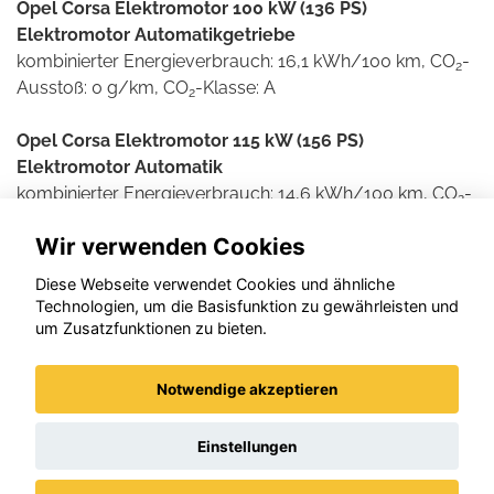
Opel Corsa Elektromotor 100 kW (136 PS)
Elektromotor Automatikgetriebe
kombinierter Energieverbrauch: 16,1 kWh/100 km, CO
-
2
Ausstoß: 0 g/km, CO
-Klasse: A
2
Opel Corsa Elektromotor 115 kW (156 PS)
Elektromotor Automatik
kombinierter Energieverbrauch: 14,6 kWh/100 km, CO
-
2
Ausstoß: 0 g/km, CO
-Klasse: A
2
Wir verwenden Cookies
Weitere Informationen zum offiziellen Kraftstoff- und
Diese Webseite verwendet Cookies und ähnliche
Stromverbrauch und den offiziellen spezifischen CO2-
Technologien, um die Basisfunktion zu gewährleisten und
Emissionen neuer Personenkraftwagen können dem
um Zusatzfunktionen zu bieten.
'Leitfaden über den Kraftstoffverbrauch und die CO2-
Emissionen neuer Personenkraftwagen' entnommen
Notwendige akzeptieren
werden, der an allen Verkaufsstellen und bei der DAT
Deutsche Automobil Treuhand GmbH , Helmuth-Hirth-
Einstellungen
Straße 1, D-73760 Ostfildern unentgeltlich erhältlich ist.