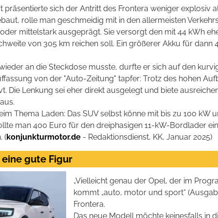
rt präsentierte sich der Antritt des Frontera weniger explosi
baut, rolle man geschmeidig mit in den allermeisten Verkehrsl
oder mittelstark ausgeprägt. Sie versorgt den mit 44 kWh eh
chweite von 305 km reichen soll. Ein größerer Akku für dann 
ieder an die Steckdose musste, durfte er sich auf den kurv
uffassung von der "Auto-Zeitung" tapfer: Trotz des hohen Au
vt. Die Lenkung sei eher direkt ausgelegt und biete ausrei
 aus.
eim Thema Laden: Das SUV selbst könne mit bis zu 100 kW u
llte man 400 Euro für den dreiphasigen 11-kW-Bordlader ein
 (
konjunkturmotor.de
- Redaktionsdienst, KK, Januar 2025)
 eine gute Figur
„Vielleicht genau der Opel, der im Progr
kommt „auto, motor und sport“ (Ausgab
Frontera.
Das neue Modell möchte keinesfalls in d