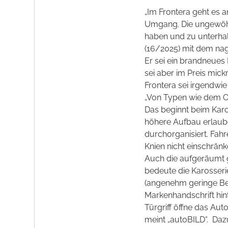
„Im Frontera geht es 
Umgang. Die ungewöhnl
haben und zu unterhalt
(16/2025) mit dem nag
Er sei ein brandneues M
sei aber im Preis mickr
Frontera sei irgendwi
„Von Typen wie dem Op
Das beginnt beim Karo
höhere Aufbau erlaub
durchorganisiert. Fah
Knien nicht einschränke
Auch die aufgeräumt g
bedeute die Karosserie
(angenehm geringe Bed
Markenhandschrift hint
Türgriff öffne das Aut
meint „autoBILD“.
Dazu