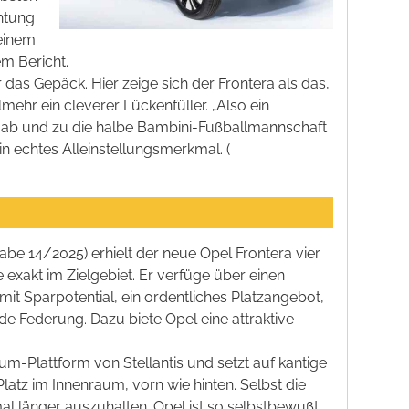
htung
 einem
m Bericht.
r das Gepäck. Hier zeige sich der Frontera als das,
lmehr ein cleverer Lückenfüller. „Also ein
ur ab und zu die halbe Bambini-Fußballmannschaft
in echtes Alleinstellungsmerkmal. (
be 14/2025) erhielt der neue Opel Frontera vier
e exakt im Zielgebiet. Er verfüge über einen
mit Sparpotential, ein ordentliches Platzangebot,
e Federung. Dazu biete Opel eine attraktive
um-Plattform von Stellantis und setzt auf kantige
Platz im Innenraum, vorn wie hinten. Selbst die
al länger auszuhalten. Opel ist so selbstbewußt,