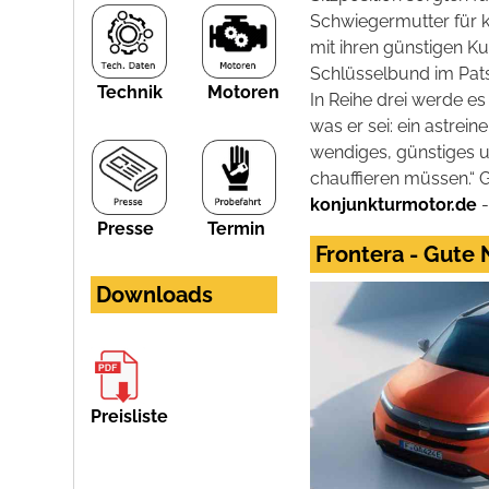
Schwiegermutter für 
mit ihren günstigen Ku
Schlüsselbund im Pats
Technik
Motoren
In Reihe drei werde es 
was er sei: ein astrei
wendiges, günstiges u
chauffieren müssen.“ G
konjunkturmotor.de
-
Presse
Termin
Frontera - Gute
Downloads
Preisliste