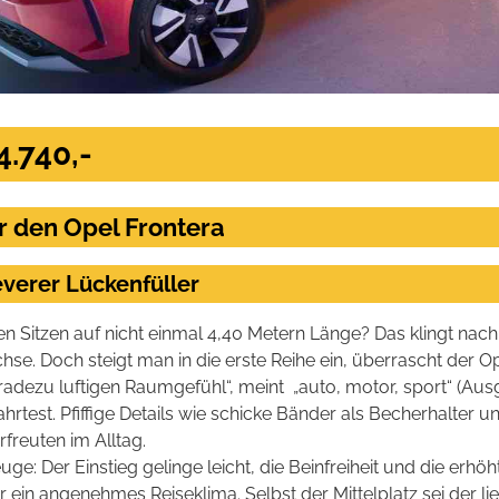
4.740,-
r den Opel Frontera
leverer Lückenfüller
n Sitzen auf nicht einmal 4,40 Metern Länge? Das klingt nach
se. Doch steigt man in die erste Reihe ein, überrascht der O
radezu luftigen Raumgefühl“, meint
„auto, motor, sport“ (Au
rtest. Pfiffige Details wie schicke Bänder als Becherhalter u
freuten im Alltag.
e: Der Einstieg gelinge leicht, die Beinfreiheit und die erhöh
ür ein angenehmes Reiseklima. Selbst der Mittelplatz sei der li