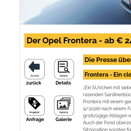
Der Opel Frontera - ab € 2
Die Presse übe
Frontera - Ein c
zurück
Details
„Ein SUVchen mit siebe
rasenden Sardinenbüch
Frontera mit einem ge
9/2026) nach einem Fah
großzügige Ablagen er
Anfrage
Galerie
Auch der Fond überzeug
Sitzposition sorgten f