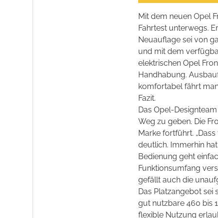
Mit dem neuen Opel F
Fahrtest unterwegs. Er
Neuauflage sei von gan
und mit dem verfügbar
elektrischen Opel Front
Handhabung. Ausbaufä
komfortabel fährt man 
Fazit.
Das Opel-Designteam h
Weg zu geben. Die Fron
Marke fortführt. „Dass
deutlich. Immerhin ha
Bedienung geht einfac
Funktionsumfang verseh
gefällt auch die unauf
Das Platzangebot sei s
gut nutzbare 460 bis 1
flexible Nutzung erlau