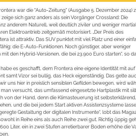
rontera war die "Auto-Zeitung" (Ausgabe 5. Dezember 2024)
 zeige sich ganz anders als sein Vorgänger Crossland: Die
z anderem Naturell, weil deutlich ziviler und weniger martia
en Elektroantrieb zeitgemäß motorisiert. „Der Preis des
era ist attraktiv. Das SUV punktet mit viel Platz und einer ein
hig: die E-Auto-Funktionen. Noch günstiger, aber weniger
mit den Hybrid-Versionen, die bei 23.900 Euro starten“, so d
abe es geschafft, dem Frontera eine eigene Identität mit auf
t samt Vizor sei bullig, das Heck eigenständig. Das gelte au
 wir uns hier in preislich sensiblen Gefilden bewegen, wird wä
t man versucht, das umfassend eingesetzte Hartplastik mit si
h von der Hand, denn die Klimasteuerung ist selbsterklärend
en, und die bei jedem Start aktiven Assistenzsysteme lassen 
geregte Gestaltung der digitalen Instrumente“, lobt das Magaz
owohl in Reihe eins als auch Reihe zwei gut. Richtig üppig ge
600 Liter, ein in zwei Stufen arretierbarer Boden erhöhe die V
ben.