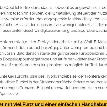
e Opel fehlerfrei durchdacht - obwohl es ungewöhnlich red
Berührbildschirm abrufen, die Klimatisierung steuert der Nutz
 Basisversion erfordert das abgespeckte Multimediasystem 
 einfacher Ansatz, der insgesamt viel weniger ablenkt als die
 Fahrassistenten Geschwindigkeitswarnung und Spurüberwachun
Motorenmix (1,2-Liter-Dreizylinder arbeitet mit 48 Volt-E-M
stürmend, doch brauchbar zügig. Unter wenig Tempo und be
ch voran. Bald danach starte der guthörbare Turbobenziner. Di
tes Doppelkupplungsgetriebe und laufe dank defensiver Pr
ter auf 100 Kilometer seien problemlos möglich, im Testdurch
bunte Geräuschkulisse des Hybridantriebs sei der Frontera kein
, dicke Buckel in der Straßenoberfläche federe er sauber aus.
in engen Grenzen. „Es geht unerwartet bequem zu im neuen 
April 2025)
et mit viel Platz und einer einfachen Handhabu