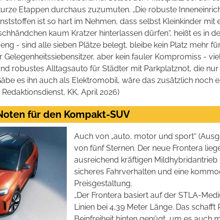
kurze Etappen durchaus zuzumuten. „Die robuste Inneneinric
nststoffen ist so hart im Nehmen, dass selbst Kleinkinder mit
chhändchen kaum Kratzer hinterlassen dürfen“, heißt es in de
eng - sind alle sieben Plätze belegt, bleibe kein Platz mehr fü
ner Gelegenheitssiebensitzer, aber kein fauler Kompromiss - vie
nd robustes Alltagsauto für Städter mit Parkplatznot, die n
äbe es ihn auch als Elektromobil, wäre das zusätzlich noch e
 Redaktionsdienst, KK, April 2026)
 Noten für den Kompakt-SUV
Auch von „auto, motor und sport“ (Ausga
von fünf Sternen. Der neue Frontera lieg
ausreichend kräftigen Mildhybridantrieb 
sicheres Fahrverhalten und eine kommod
Preisgestaltung.
„Der Frontera basiert auf der STLA-Medi
Linien bei 4,39 Meter Länge. Das schafft 
Beinfreiheit hinten genügt, um es auch m