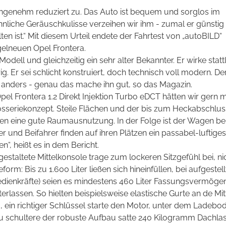
angenehm reduziert zu. Das Auto ist bequem und sorglos im
iche Geräuschkulisse verzeihen wir ihm - zumal er günstig
en ist.“ Mit diesem Urteil endete der Fahrtest von „autoBILD“
elneuen Opel Frontera.
odell und gleichzeitig ein sehr alter Bekannter. Er wirke stattl
ig. Er sei schlicht konstruiert, doch technisch voll modern. De
e anders - genau das mache ihn gut, so das Magazin.
el Frontera 1.2 Direkt Injektion Turbo eDCT hätten wir gern m
sseriekonzept. Steile Flächen und der bis zum Heckabschlus
en eine gute Raumausnutzung. In der Folge ist der Wagen b
rer und Beifahrer finden auf ihren Plätzen ein passabel-luft
n“, heißt es in dem Bericht.
estaltete Mittelkonsole trage zum lockeren Sitzgefühl bei, n
form: Bis zu 1.600 Liter ließen sich hineinfüllen, bei aufges
ienkräfte) seien es mindestens 460 Liter Fassungsvermögen
erlassen. So hielten beispielsweise elastische Gurte an de Mit
o, ein richtiger Schlüssel starte den Motor, unter dem Ladeb
 schultere der robuste Aufbau satte 240 Kilogramm Dachlast 