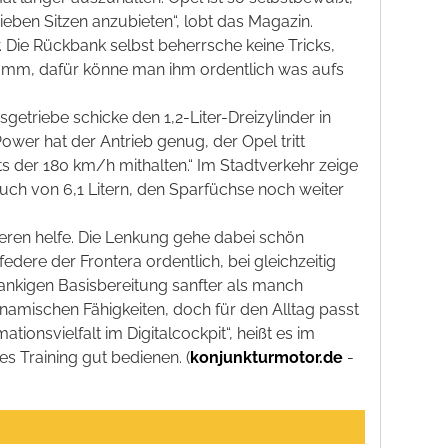
ieben Sitzen anzubieten“, lobt das Magazin.
 Die Rückbank selbst beherrsche keine Tricks,
gramm, dafür könne man ihm ordentlich was aufs
etriebe schicke den 1,2-Liter-Dreizylinder in
wer hat der Antrieb genug, der Opel tritt
ts der 180 km/h mithalten.“ Im Stadtverkehr zeige
uch von 6,1 Litern, den Sparfüchse noch weiter
rieren helfe. Die Lenkung gehe dabei schön
ere der Frontera ordentlich, bei gleichzeitig
lankigen Basisbereitung sanfter als manch
dynamischen Fähigkeiten, doch für den Alltag passt
ionsvielfalt im Digitalcockpit“, heißt es im
s Training gut bedienen. (
konjunkturmotor.de
-