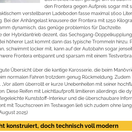
den Frontera gegen Aufpreis sogar mit s
aktischem verstellbaren Ladeboden fasse maximal 1600 Liter.
g. Bei der Anhängelast knausere der Frontera mit 1250 Kilo
ramm dynamisch, das genüge problemlos für Dachzelte.
ibe der Hybridantrieb dezent, das Sechsgang-Doppelkupplungsg
„Bei höherer Last kommt dann das typische Trommeln hinzu. Po
 an, schwimmt locker mit, kann auf der Autobahn sogar jensei
chwere Frontera entspannt und sparsam mit einem Testverbra
e gute Übersicht über die kantige Karosserie, die beim Manöv
e beim normalen Fahren trotzdem genug Rückmeldung. Zudem fed
. „Vor allem überrollt er kurze Unebenheiten mit seiner hochf
n. Diese Reifen mit Leichtlaufprofil limitieren allerdings die 
egeleichte Kunststoff-Interieur und die überschaubare Informat
ment mit Touchscreen im Testwagen ließ sich zudem ohne lange
 August 2025)
cht konstruiert, doch technisch voll modern