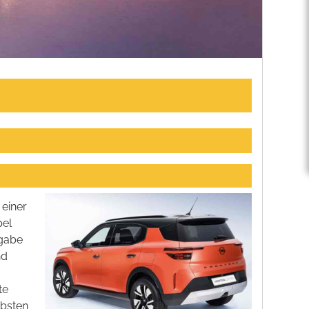
 einer
pel
sgabe
nd
te
ebsten