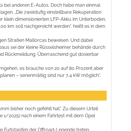
v als bei anderen E-Autos. Doch habe man einmal
agen. „Die zweistufig einstellbare Rekuperation
er klein dimensionierten LFP-Akku im Unterboden,
400 km soll nachgereicht werden“, heißt es in dem
igen Straßen Mallorcas beweisen. Und dabei
fbaus sei der kleine Rüsselsheimer behände durch
chend Rückmeldung. Überraschend gut dosierbar
mgehen, es brauche von 20 auf 80 Prozent aber
planen – serienmäßig sind nur 7,4 kW möglich“,
amm bisher noch gefehlt hat.“ Zu diesem Urteil
e 1/2025) nach einem Fahrtest mit dem Opel
ie Fußstapfen der Offroad-Legende treten,