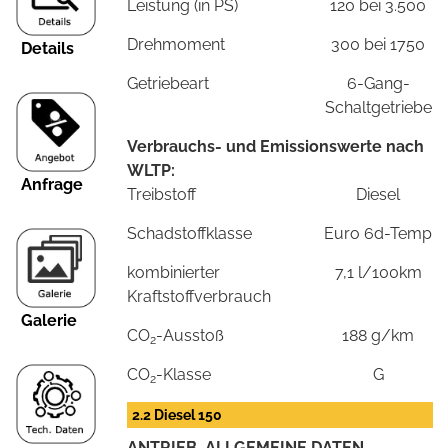
Leistung (in PS)
120 bei 3.500
Drehmoment
300 bei 1750
Details
Getriebeart
6-Gang-
Schaltgetriebe
Verbrauchs- und Emissionswerte nach
WLTP:
Anfrage
Treibstoff
Diesel
Schadstoffklasse
Euro 6d-Temp
kombinierter
7,1 l/100km
Kraftstoffverbrauch
Galerie
CO
-Ausstoß
188 g/km
2
CO
-Klasse
G
2
2.2 Diesel 150
ANTRIEB, ALLGEMEINE DATEN