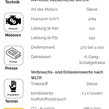
Technik
Art des Motors
Diesel
3
Hubraum (cm
)
2184
Leistung (in Kw)
110
Motoren
Leistung (in PS)
150
Drehmoment
370 bei 2.000
Getriebeart
6-Gang-
Schaltgetriebe
Presse
Verbrauchs- und Emissionswerte nach
WLTP:
Treibstoff
Diesel
kombinierter
7,1 l/100km
Kraftstoffverbrauch
Termin
CO
-Ausstoß
188 g/km