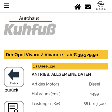
Der Opel Vivaro / Vivaro-e - ab € 39.329,50
1.5 Diesel 120
ANTRIEB, ALLGEMEINE DATEN
Art des Motors
Diesel
zurück
3
Hubraum (cm
)
1499
Leistung (in Kw)
88 bei 3.500